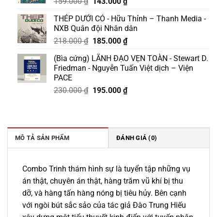
Giá
Giá
159.000
₫
143.000
₫
gốc
hiện
THÉP DƯỚI CỎ - Hữu Thỉnh – Thanh Media -
là:
tại
NXB Quân đội Nhân dân
159.000 ₫.
là:
Giá
Giá
218.000
₫
185.000
₫
143.000 ₫.
gốc
hiện
(Bìa cứng) LÃNH ĐẠO VẸN TOÀN - Stewart D.
là:
tại
Friedman - Nguyễn Tuấn Việt dịch – Viện
218.000 ₫.
là:
PACE
185.000 ₫.
Giá
Giá
230.000
₫
195.000
₫
gốc
hiện
là:
tại
230.000 ₫.
là:
195.000 ₫.
MÔ TẢ SẢN PHẨM
ĐÁNH GIÁ (0)
Combo Trinh thám hình sự là tuyển tập những vụ
án thật, chuyên án thật, hàng trăm vũ khí bị thu
dỡ, và hàng tấn hàng nóng bị tiêu hủy. Bên cạnh
với ngòi bút sắc sảo của tác giả Đào Trung Hiếu