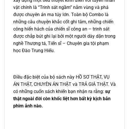
xây dựng một tiểu thuyết kinh điển với tuyến nhân
vật chính là “Trinh sát ngầm” nằm vùng và phá
được chuyên án ma túy lớn. Toàn bộ Combo là
những câu chuyện khắc cốt ghi tâm, những chiến
công hiển hách của chiến sĩ công an – trinh sát
được chắp bút ghi lại bởi một người dày dặn trong
nghề Thượng tá, Tiến sĩ – Chuyên gia tội phạm
học Đào Trung Hiếu.
Điều đặc biệt của bộ sách này HỒ SƠ THẬT, VỤ
ÁN THẬT, CHUYÊN ÁN THẬT và TRẢ GIÁ THẬT. Và
có những cuốn sách khiến bạn nhận ra rằng:
sự
thật ngoài đời còn khốc liệt hơn bất kỳ kịch bản
phim ảnh nào.