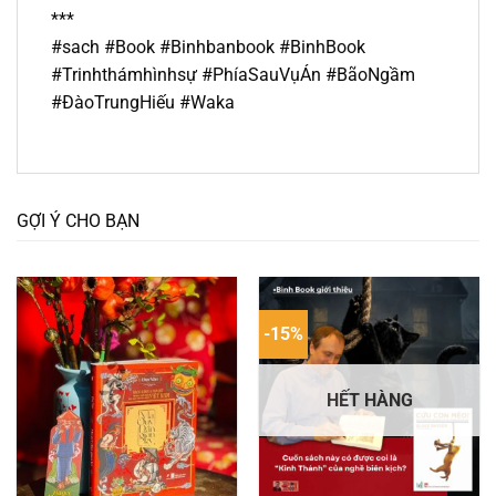
***
#sach #Book #Binhbanbook #BinhBook
#Trinhthámhìnhsự #PhíaSauVụÁn #BãoNgầm
#ĐàoTrungHiếu #Waka
GỢI Ý CHO BẠN
-15%
HẾT HÀNG