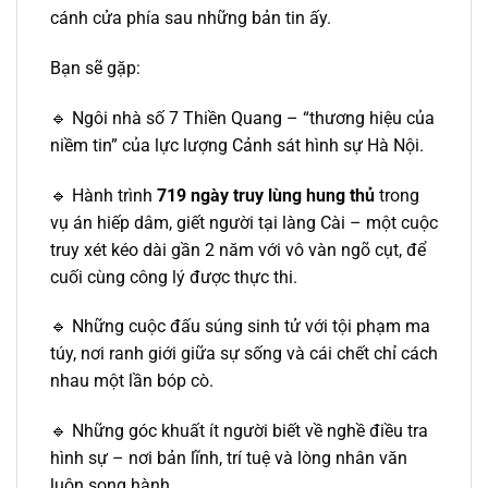
cánh cửa phía sau những bản tin ấy.
Bạn sẽ gặp:
🔹 Ngôi nhà số 7 Thiền Quang – “thương hiệu của
niềm tin” của lực lượng Cảnh sát hình sự Hà Nội.
🔹 Hành trình
719 ngày truy lùng hung thủ
trong
vụ án hiếp dâm, giết người tại làng Cài – một cuộc
truy xét kéo dài gần 2 năm với vô vàn ngõ cụt, để
cuối cùng công lý được thực thi.
🔹 Những cuộc đấu súng sinh tử với tội phạm ma
túy, nơi ranh giới giữa sự sống và cái chết chỉ cách
nhau một lần bóp cò.
🔹 Những góc khuất ít người biết về nghề điều tra
hình sự – nơi bản lĩnh, trí tuệ và lòng nhân văn
luôn song hành.