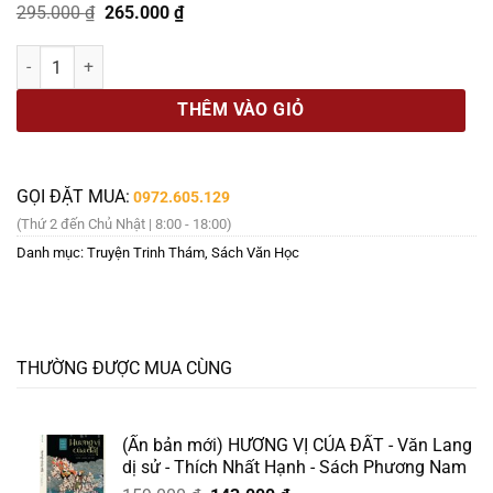
Giá
Giá
295.000
₫
265.000
₫
gốc
hiện
là:
tại
(COMBO TRINH THÁM HÌNH SỰ) PHÍA SAU VỤ ÁN, BÃO NGẦM- Thượng 
295.000 ₫.
là:
265.000 ₫.
THÊM VÀO GIỎ
GỌI ĐẶT MUA:
0972.605.129
(Thứ 2 đến Chủ Nhật | 8:00 - 18:00)
Danh mục:
Truyện Trinh Thám
,
Sách Văn Học
THƯỜNG ĐƯỢC MUA CÙNG
(Ấn bản mới) HƯƠNG VỊ CỦA ĐẤT - Văn Lang
dị sử - Thích Nhất Hạnh - Sách Phương Nam