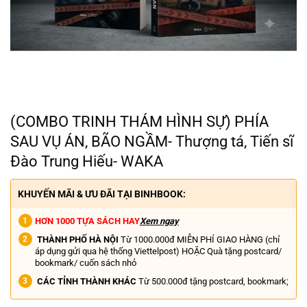
(COMBO TRINH THÁM HÌNH SỰ) PHÍA
SAU VỤ ÁN, BÃO NGẦM- Thượng tá, Tiến sĩ
Đào Trung Hiếu- WAKA
KHUYẾN MÃI & ƯU ĐÃI TẠI BINHBOOK:
HƠN 1000 TỰA SÁCH HAY
Xem ngay
THÀNH PHỐ HÀ NỘI
Từ 1000.000đ MIỄN PHÍ GIAO HÀNG (chỉ
áp dụng gửi qua hệ thống Viettelpost) HOẶC Quà tặng postcard/
bookmark/ cuốn sách nhỏ
CÁC TỈNH THÀNH KHÁC
Từ 500.000đ tặng postcard, bookmark;