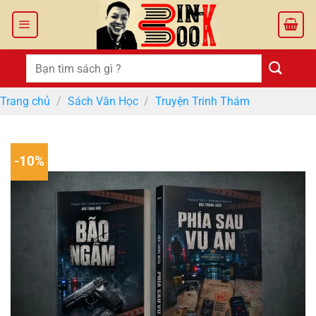
Bỏ
qua
nội
dung
Tìm
kiếm:
Trang chủ
/
Sách Văn Học
/
Truyện Trinh Thám
-10%