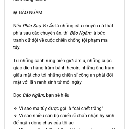
📖 BÃO NGẦM
Nếu
Phía Sau Vụ Án
là những câu chuyện có thật
phía sau các chuyên án, thì
Bão Ngầm
là bức
tranh dữ dội về cuộc chiến chống tội phạm ma
túy.
Từ những cánh rừng biên giới âm u, những cuộc
giao dịch hàng trăm bánh heroin, những ông trùm
giấu mặt cho tới những chiến sĩ công an phải đối
mặt với lằn ranh sinh tử mỗi ngày.
Đọc
Bão Ngầm
, bạn sẽ hiểu:
🔹 Vì sao ma túy được gọi là “cái chết trắng”.
🔹 Vì sao nhiều cán bộ chiến sĩ chấp nhận hy sinh
để ngăn dòng chảy của tội ác.