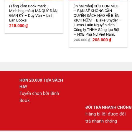
(Tặng kèm Book mark –
[In hai màu] CỨU CON MÈO!
Minh hoạ màu) MA QUỶ DÂN
– BẠN SẼ KHÔNG CẦN
GIAN KÝ – Duy Văn – Linh
QUYỂN SÁCH NÀO VỀ BIÊN
Lan Books
KỊCH NỮA! – Blake Snyder –
Lucas Luân Nguyễn dịch –
215.000
₫
Công ty TNHH Sáng tạo Bột
– NXB Phụ Nữ Việt Nam.
Giá
Giá
208.000
₫
245.000
₫
gốc
hiện
là:
tại
245.000 ₫.
là:
208.000 ₫.
HƠN 20.000 TỰA SÁCH
HAY
Tuyển chọn bởi Bình
Book
ĐỔI TRẢ NHANH CHÓNG
Hàng bị lỗi được đổi
trả nhanh chóng