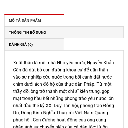
là:
tại
340.000 ₫.
là:
299.000 ₫.
MÔ TẢ SẢN PHẨM
THÔNG TIN BỔ SUNG
ĐÁNH GIÁ (0)
Xuất thân là một nhà Nho yêu nước, Nguyễn Khắc
Cần đã dứt bỏ con đường khoa cử để dấn thân
vào sự nghiệp cứu nước trong bối cảnh đất nước
chìm dưới ách đô hộ của thực dân Pháp. Từ một
thầy đồ, ông trở thành một chí sĩ kiên trung, góp
mặt trong hầu hết những phong trào yêu nước lớn
nhất đầu thế kỷ XX: Duy Tân hội, phong trào Đông
Du, Đông Kinh Nghĩa Thục, rồi Việt Nam Quang
phục hội. Con đường hoạt động của ông cũng
phản ánh sự chuyển biến của cả dân tộc: từ ôn