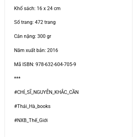
Khổ sách: 16 x 24 cm
Số trang: 472 trang
Cân nặng: 300 gr
Năm xuất bản: 2016
Mã ISBN: 978-632-604-705-9
***
#CHÍ_SĨ_NGUYỄN_KHẮC_CẦN
#Thái_Hà_books
#NXB_Thế_Giới