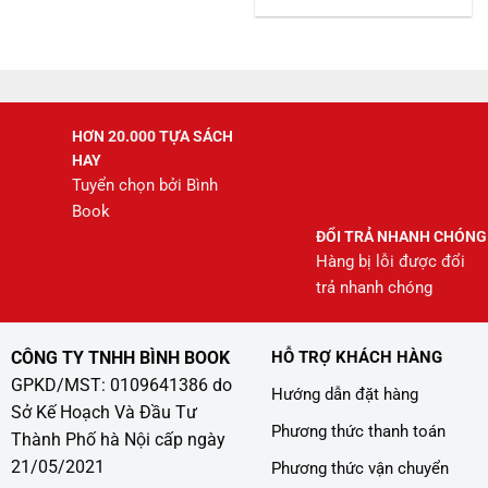
là:
tại
245.000 ₫.
là:
208.000 ₫.
HƠN 20.000 TỰA SÁCH
HAY
Tuyển chọn bởi Bình
Book
ĐỔI TRẢ NHANH CHÓNG
Hàng bị lỗi được đổi
trả nhanh chóng
CÔNG TY TNHH BÌNH BOOK
HỖ TRỢ KHÁCH HÀNG
GPKD/MST: 0109641386 do
Hướng dẫn đặt hàng
Sở Kế Hoạch Và Đầu Tư
Phương thức thanh toán
Thành Phố hà Nội cấp ngày
21/05/2021
Phương thức vận chuyển