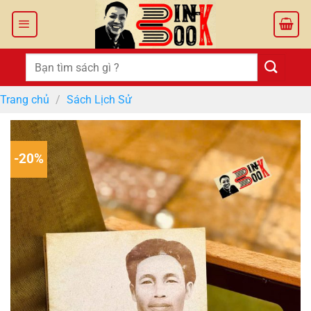
Bỏ
qua
nội
dung
Tìm
kiếm:
Trang chủ
/
Sách Lịch Sử
-20%