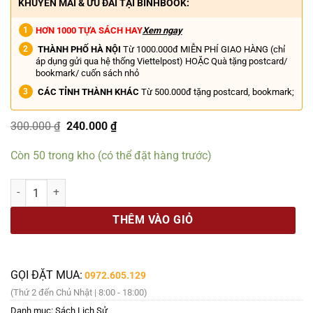
KHUYẾN MÃI & ƯU ĐÃI TẠI BINHBOOK:
HƠN 1000 TỰA SÁCH HAY
Xem ngay
THÀNH PHỐ HÀ NỘI
Từ 1000.000đ MIỄN PHÍ GIAO HÀNG (chỉ
áp dụng gửi qua hệ thống Viettelpost) HOẶC Quà tặng postcard/
bookmark/ cuốn sách nhỏ
CÁC TỈNH THÀNH KHÁC
Từ 500.000đ tặng postcard, bookmark;
Giá
Giá
300.000
₫
240.000
₫
gốc
hiện
là:
tại
Còn 50 trong kho (có thể đặt hàng trước)
300.000 ₫.
là:
240.000 ₫.
CHÍ SĨ NGUYỄN KHẮC CẦN TRONG PHONG TRÀO YÊU NƯỚC ĐẦU THẾ KỶ
THÊM VÀO GIỎ
GỌI ĐẶT MUA:
0972.605.129
(Thứ 2 đến Chủ Nhật | 8:00 - 18:00)
Danh mục:
Sách Lịch Sử