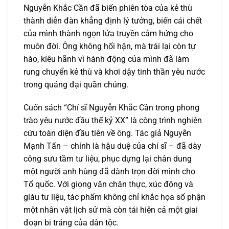
Nguyễn Khắc Cần đã biến phiên tòa của kẻ thù
thành diễn đàn khẳng định lý tưởng, biến cái chết
của mình thành ngọn lửa truyền cảm hứng cho
muôn đời. Ông không hối hận, mà trái lại còn tự
hào, kiêu hãnh vì hành động của mình đã làm
rung chuyển kẻ thù và khơi dậy tinh thần yêu nước
trong quảng đại quần chúng.
Cuốn sách “Chí sĩ Nguyễn Khắc Cần trong phong
trào yêu nước đầu thế kỷ XX” là công trình nghiên
cứu toàn diện đầu tiên về ông. Tác giả Nguyễn
Mạnh Tấn – chính là hậu duệ của chí sĩ – đã dày
công sưu tầm tư liệu, phục dựng lại chân dung
một người anh hùng đã dành trọn đời mình cho
Tổ quốc. Với giọng văn chân thực, xúc động và
giàu tư liệu, tác phẩm không chỉ khắc họa số phận
một nhân vật lịch sử mà còn tái hiện cả một giai
đoạn bi tráng của dân tộc.