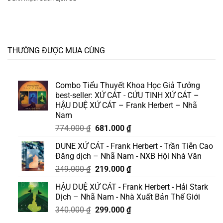
THƯỜNG ĐƯỢC MUA CÙNG
Combo Tiểu Thuyết Khoa Học Giả Tưởng
best-seller: XỨ CÁT - CỨU TINH XỨ CÁT –
HẬU DUỆ XỨ CÁT – Frank Herbert – Nhã
Nam
Giá
Giá
774.000
₫
681.000
₫
gốc
hiện
DUNE XỨ CÁT - Frank Herbert - Trần Tiễn Cao
là:
tại
Đăng dịch – Nhã Nam - NXB Hội Nhà Văn
774.000 ₫.
là:
Giá
Giá
249.000
₫
219.000
₫
681.000 ₫.
gốc
hiện
HẬU DUỆ XỨ CÁT - Frank Herbert - Hải Stark
là:
tại
Dịch – Nhã Nam - Nhà Xuất Bản Thế Giới
249.000 ₫.
là:
Giá
Giá
340.000
₫
299.000
₫
219.000 ₫.
gốc
hiện