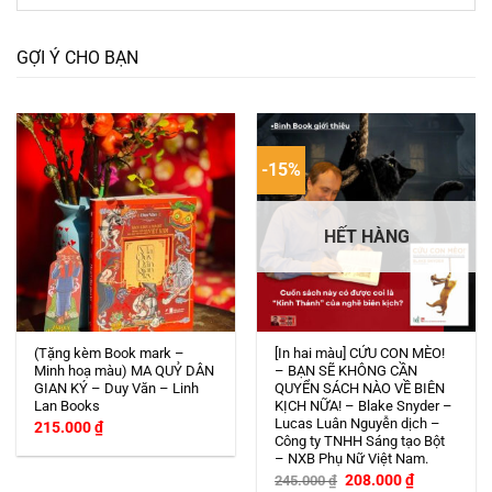
GỢI Ý CHO BẠN
-15%
HẾT HÀNG
(Tặng kèm Book mark –
[In hai màu] CỨU CON MÈO!
Minh hoạ màu) MA QUỶ DÂN
– BẠN SẼ KHÔNG CẦN
GIAN KÝ – Duy Văn – Linh
QUYỂN SÁCH NÀO VỀ BIÊN
Lan Books
KỊCH NỮA! – Blake Snyder –
Lucas Luân Nguyễn dịch –
215.000
₫
Công ty TNHH Sáng tạo Bột
– NXB Phụ Nữ Việt Nam.
Giá
Giá
208.000
₫
245.000
₫
gốc
hiện