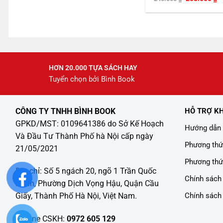
gốc
h
là:
tạ
245.000 ₫.
là
2
HƠN 20.000 TỰA SÁCH HAY
Tuyển chọn bởi Bình Book
CÔNG TY TNHH BÌNH BOOK
HỖ TRỢ K
GPKD/MST: 0109641386 do Sở Kế Hoạch
Hướng dẫn 
Và Đầu Tư Thành Phố hà Nội cấp ngày
Phương thứ
21/05/2021
Phương thứ
Địa chỉ: Số 5 ngách 20, ngõ 1 Trần Quốc
Chính sách 
Hoàn, Phường Dịch Vọng Hậu, Quận Cầu
Chính sách
Giấy, Thành Phố Hà Nội, Việt Nam.
Hotline CSKH:
0972 605 129