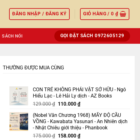
ĐĂNG NHẬP / ĐĂNG KÝ
GIỎ HÀNG /
0
₫
GỌI ĐẶT SÁCH 0972605129
SÁCH NÓI
THƯỜNG ĐƯỢC MUA CÙNG
CON TRẺ KHÔNG PHẢI VẬT SỞ HỮU - Ngô
Hiểu Lạc - Lê Hải Ly dịch - AZ Books
Giá
Giá
129.000
₫
110.000
₫
gốc
hiện
(Nobel Văn Chương 1968) MẤY ĐỘ CẦU
là:
tại
VỒNG - Kawabata Yasunari - An Nhiên dịch
129.000 ₫.
là:
- Nhật Chiêu giới thiệu - Phanbook
110.000 ₫.
Giá
Giá
175.000
₫
158.000
₫