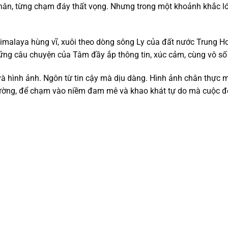
hân, từng chạm đáy thất vọng. Nhưng trong một khoảnh khắc ló
alaya hùng vĩ, xuôi theo dòng sông Ly của đất nước Trung Hoa
ng câu chuyện của Tâm đầy ắp thông tin, xúc cảm, cùng vô số 
ừ và hình ảnh. Ngôn từ tin cậy mà dịu dàng. Hình ảnh chân thực
thường, để chạm vào niềm đam mê và khao khát tự do mà cuộc đời 