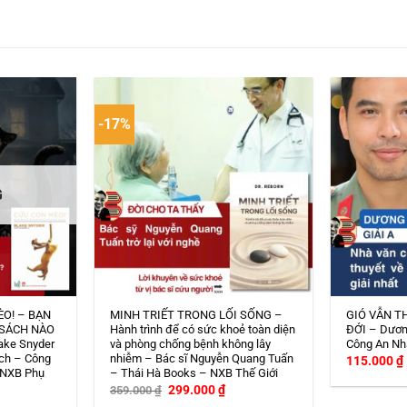
-17%
G
ÈO! – BẠN
MINH TRIẾT TRONG LỐI SỐNG –
GIÓ VẪN T
 SÁCH NÀO
Hành trình để có sức khoẻ toàn diện
ĐỚI – Dươn
ake Snyder
và phòng chống bệnh không lây
Công An Nh
ch – Công
nhiễm – Bác sĩ Nguyễn Quang Tuấn
115.000
₫
 NXB Phụ
– Thái Hà Books – NXB Thế Giới
Giá
Giá
299.000
₫
359.000
₫
gốc
hiện
iá