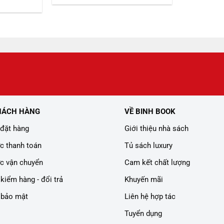
là:
tại
iện
359.000 ₫.
là:
i
299.000 ₫.
:
08.000 ₫.
HÁCH HÀNG
VỀ BINH BOOK
đặt hàng
Giới thiệu nhà sách
c thanh toán
Tủ sách luxury
c vận chuyển
Cam kết chất lượng
kiểm hàng - đổi trả
Khuyến mãi
 bảo mật
Liên hệ hợp tác
Tuyển dụng