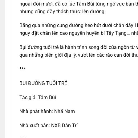
ngoài đôi mươi, đã có lúc Tâm Bùi từng ngờ vực bản t
nhưng cũng đầy thách thức: lên đường.
Băng qua những cung đường heo hút dưới chân dãy Him
nguy đặt chân lên cao nguyên huyền bí Tây Tạng… nhữ
Bụi đường tuổi trẻ là hành trình song đôi của ngôn t
qua những biên giới địa lý, vượt lên các rào cản đời 
***
BỤI ĐƯỜNG TUỔI TRẺ
Tác giả: Tâm Bùi
Nhà phát hành: Nhã Nam
Nhà xuất bản: NXB Dân Trí