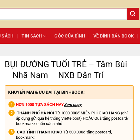
Ủ SÁCH
TIN SÁCH
GÓC CỦA BÌNH
VỀ BÌNH BÁN BOOK
BỤI ĐƯỜNG TUỔI TRẺ – Tâm Bùi
– Nhã Nam – NXB Dân Trí
KHUYẾN MÃI & ƯU ĐÃI TẠI BINHBOOK:
HƠN 1000 TỰA SÁCH HAY
Xem ngay
THÀNH PHỐ HÀ NỘI
Từ 1000.000đ MIỄN PHÍ GIAO HÀNG (chỉ
áp dụng gửi qua hệ thống Viettelpost) HOẶC Quà tặng postcard/
bookmark/ cuốn sách nhỏ
CÁC TỈNH THÀNH KHÁC
Từ 500.000đ tặng postcard,
bookmark;