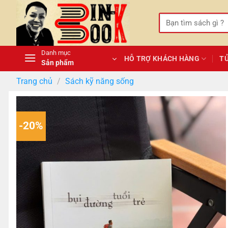
Bỏ
qua
Tìm
kiếm:
nội
dung
Danh mục
HỖ TRỢ KHÁCH HÀNG
T
Sản phẩm
Trang chủ
/
Sách kỹ năng sống
-20%