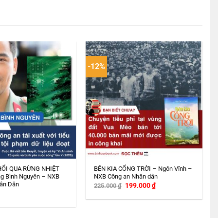
-12%
HỔI QUA RỪNG NHIỆT
BÊN KIA CỔNG TRỜI – Ngôn Vĩnh –
g Bình Nguyên – NXB
NXB Công an Nhân dân
ân Dân
Giá
Giá
199.000
₫
225.000
₫
gốc
hiện
là:
tại
225.000 ₫.
là:
199.000 ₫.