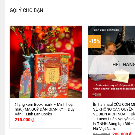
GỢI Ý CHO BẠN
-15%
HẾT HÀN
(Tặng kèm Book mark – Minh hoạ
[In hai màu] CỨU CON M
màu) MA QUỶ DÂN GIAN KÝ – Duy
SẼ KHÔNG CẦN QUYỂN
Văn – Linh Lan Books
VỀ BIÊN KỊCH NỮA! – Bl
– Lucas Luân Nguyễn dị
215.000
₫
ty TNHH Sáng tạo Bột –
Nữ Việt Nam.
Giá
G
208.000
₫
245.000
₫