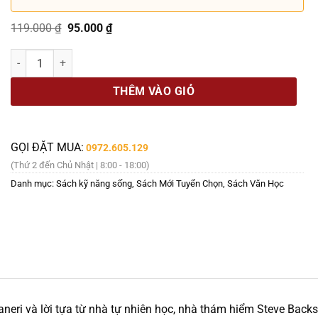
Giá
Giá
119.000
₫
95.000
₫
gốc
hiện
là:
tại
BỤI ĐƯỜNG TUỔI TRẺ – Tâm Bùi – Nhã Nam – NXB Dân Trí số lượng
119.000 ₫.
là:
95.000 ₫.
THÊM VÀO GIỎ
GỌI ĐẶT MUA:
0972.605.129
(Thứ 2 đến Chủ Nhật | 8:00 - 18:00)
Danh mục:
Sách kỹ năng sống
,
Sách Mới Tuyển Chọn
,
Sách Văn Học
neri và lời tựa từ nhà tự nhiên học, nhà thám hiểm Steve Backsha