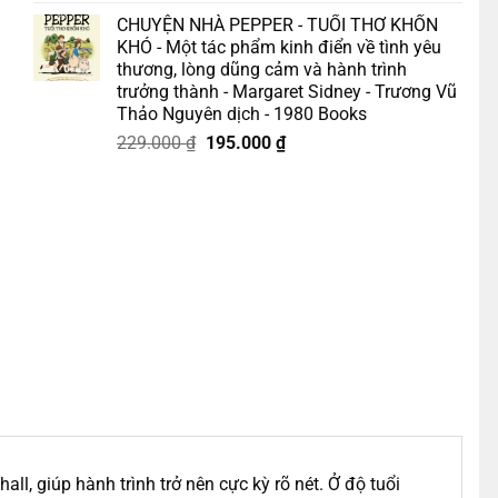
gốc
hiện
CHUYỆN NHÀ PEPPER - TUỔI THƠ KHỐN
là:
tại
KHÓ - Một tác phẩm kinh điển về tình yêu
175.000 ₫.
là:
thương, lòng dũng cảm và hành trình
158.000 ₫.
trưởng thành - Margaret Sidney - Trương Vũ
Thảo Nguyên dịch - 1980 Books
Giá
Giá
229.000
₫
195.000
₫
gốc
hiện
là:
tại
229.000 ₫.
là:
195.000 ₫.
ll, giúp hành trình trở nên cực kỳ rõ nét. Ở độ tuổi