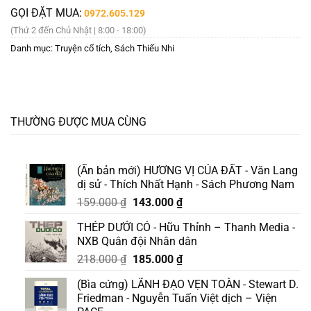
GỌI ĐẶT MUA:
0972.605.129
(Thứ 2 đến Chủ Nhật | 8:00 - 18:00)
Danh mục:
Truyện cổ tích
,
Sách Thiếu Nhi
THƯỜNG ĐƯỢC MUA CÙNG
(Ấn bản mới) HƯƠNG VỊ CỦA ĐẤT - Văn Lang
dị sử - Thích Nhất Hạnh - Sách Phương Nam
Giá
Giá
159.000
₫
143.000
₫
gốc
hiện
THÉP DƯỚI CỎ - Hữu Thỉnh – Thanh Media -
là:
tại
NXB Quân đội Nhân dân
159.000 ₫.
là:
Giá
Giá
218.000
₫
185.000
₫
143.000 ₫.
gốc
hiện
(Bìa cứng) LÃNH ĐẠO VẸN TOÀN - Stewart D.
là:
tại
Friedman - Nguyễn Tuấn Việt dịch – Viện
218.000 ₫.
là: