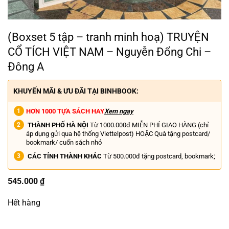
(Boxset 5 tập – tranh minh hoạ) TRUYỆN
CỔ TÍCH VIỆT NAM – Nguyễn Đổng Chi –
Đông A
KHUYẾN MÃI & ƯU ĐÃI TẠI BINHBOOK:
HƠN 1000 TỰA SÁCH HAY
Xem ngay
THÀNH PHỐ HÀ NỘI
Từ 1000.000đ MIỄN PHÍ GIAO HÀNG (chỉ
áp dụng gửi qua hệ thống Viettelpost) HOẶC Quà tặng postcard/
bookmark/ cuốn sách nhỏ
CÁC TỈNH THÀNH KHÁC
Từ 500.000đ tặng postcard, bookmark;
545.000
₫
Hết hàng