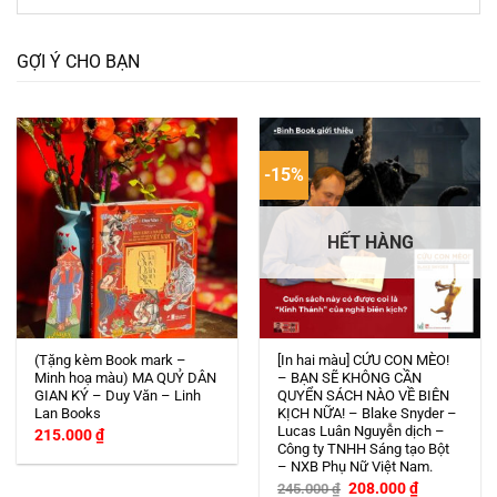
GỢI Ý CHO BẠN
-15%
HẾT HÀNG
(Tặng kèm Book mark –
[In hai màu] CỨU CON MÈO!
Minh hoạ màu) MA QUỶ DÂN
– BẠN SẼ KHÔNG CẦN
GIAN KÝ – Duy Văn – Linh
QUYỂN SÁCH NÀO VỀ BIÊN
Lan Books
KỊCH NỮA! – Blake Snyder –
Lucas Luân Nguyễn dịch –
215.000
₫
Công ty TNHH Sáng tạo Bột
– NXB Phụ Nữ Việt Nam.
Giá
Giá
208.000
₫
245.000
₫