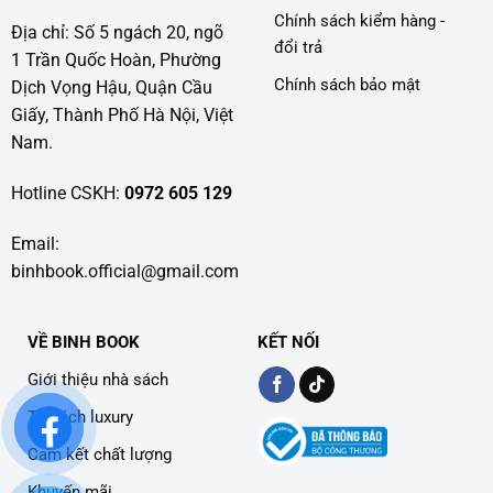
Chính sách kiểm hàng -
Địa chỉ: Số 5 ngách 20, ngõ
đổi trả
1 Trần Quốc Hoàn, Phường
Chính sách bảo mật
Dịch Vọng Hậu, Quận Cầu
Giấy, Thành Phố Hà Nội, Việt
Nam.
Hotline CSKH:
0972 605 129
Email:
binhbook.official@gmail.com
VỀ BINH BOOK
KẾT NỐI
Giới thiệu nhà sách
Tủ sách luxury
Cam kết chất lượng
Khuyến mãi