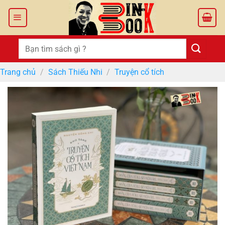
Bỏ
qua
nội
dung
Tìm
kiếm:
Trang chủ
/
Sách Thiếu Nhi
/
Truyện cổ tích