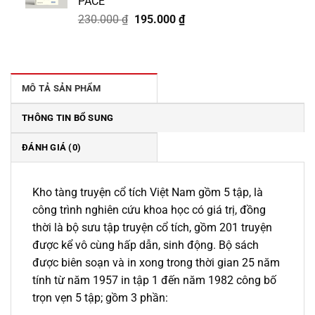
PACE
185.000 ₫.
Giá
Giá
230.000
₫
195.000
₫
gốc
hiện
là:
tại
230.000 ₫.
là:
195.000 ₫.
MÔ TẢ SẢN PHẨM
THÔNG TIN BỔ SUNG
ĐÁNH GIÁ (0)
Kho tàng truyện cổ tích Việt Nam gồm 5 tập, là
công trình nghiên cứu khoa học có giá trị, đồng
thời là bộ sưu tập truyện cổ tích, gồm 201 truyện
được kể vô cùng hấp dẫn, sinh động. Bộ sách
được biên soạn và in xong trong thời gian 25 năm
tính từ năm 1957 in tập 1 đến năm 1982 công bố
trọn vẹn 5 tập; gồm 3 phần: