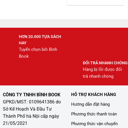
gốc
hiện
là:
tại
245.000 ₫.
là:
208.000 ₫.
HƠN 20.000 TỰA SÁCH
HAY
Tuyển chọn bởi Bình
Book
ĐỔI TRẢ NHANH CHÓNG
Hàng bị lỗi được đổi
trả nhanh chóng
CÔNG TY TNHH BÌNH BOOK
HỖ TRỢ KHÁCH HÀNG
GPKD/MST: 0109641386 do
Hướng dẫn đặt hàng
Sở Kế Hoạch Và Đầu Tư
Phương thức thanh toán
Thành Phố hà Nội cấp ngày
21/05/2021
Phương thức vận chuyển