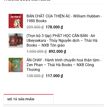
BẢN CHẤT CỦA THIỆN ÁC - William Hubben -
1980 Books
Giá
Giá
209.000
₫
178.000
₫
gốc
hiện
(Trọn bộ 3 tập) PHẬT HỌC CĂN BẢN - Ari
là:
tại
Ubeysekara - Thủy Nguyễn dịch – Thái Hà
209.000 ₫.
là:
Books – NXB Tôn giáo
178.000 ₫.
Giá
Giá
1.050.000
₫
892.000
₫
gốc
hiện
ĂN CHAY - Hành trình chuyển hoá thân tâm -
là:
tại
Zen Phan – Thái Hà Books – NXB Công
1.050.000 ₫.
là:
Thương
892.000 ₫.
Giá
Giá
138.000
₫
117.000
₫
gốc
hiện
là:
tại
138.000 ₫.
là:
117.000 ₫.
MÔ TẢ SẢN PHẨM