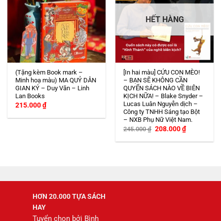
HẾT HÀNG
(Tặng kèm Book mark –
[In hai màu] CỨU CON MÈO!
Minh hoạ màu) MA QUỶ DÂN
– BẠN SẼ KHÔNG CẦN
GIAN KÝ – Duy Văn – Linh
QUYỂN SÁCH NÀO VỀ BIÊN
Lan Books
KỊCH NỮA! – Blake Snyder –
Lucas Luân Nguyễn dịch –
215.000
₫
Công ty TNHH Sáng tạo Bột
– NXB Phụ Nữ Việt Nam.
Giá
Giá
208.000
₫
245.000
₫
gốc
hiện
là:
tại
245.000 ₫.
là:
208.000 ₫.
HƠN 20.000 TỰA SÁCH
HAY
Tuyển chọn bởi Bình