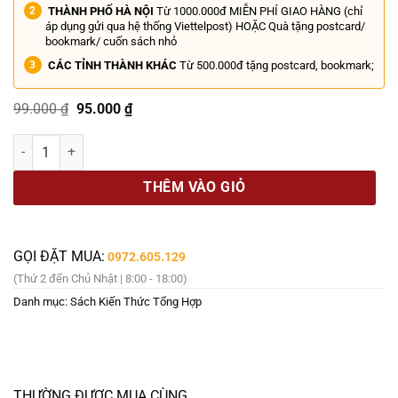
THÀNH PHỐ HÀ NỘI
Từ 1000.000đ MIỄN PHÍ GIAO HÀNG (chỉ
áp dụng gửi qua hệ thống Viettelpost) HOẶC Quà tặng postcard/
bookmark/ cuốn sách nhỏ
CÁC TỈNH THÀNH KHÁC
Từ 500.000đ tặng postcard, bookmark;
Giá
Giá
99.000
₫
95.000
₫
gốc
hiện
là:
tại
BÓNG ĐÁ A BỜ CỜ - Việt Cường – THBooks số lượng
99.000 ₫.
là:
95.000 ₫.
THÊM VÀO GIỎ
GỌI ĐẶT MUA:
0972.605.129
(Thứ 2 đến Chủ Nhật | 8:00 - 18:00)
Danh mục:
Sách Kiến Thức Tổng Hợp
THƯỜNG ĐƯỢC MUA CÙNG