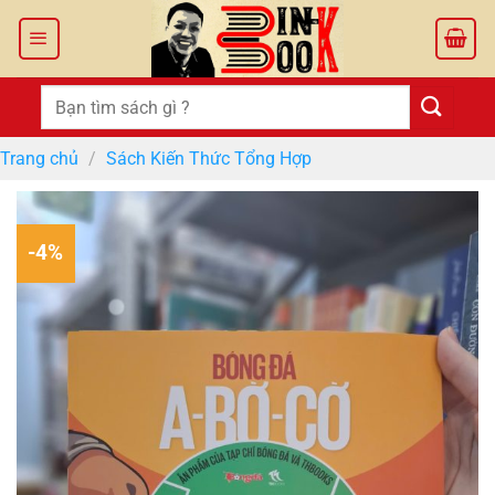
Bỏ
qua
nội
dung
Tìm
kiếm:
Trang chủ
/
Sách Kiến Thức Tổng Hợp
-4%