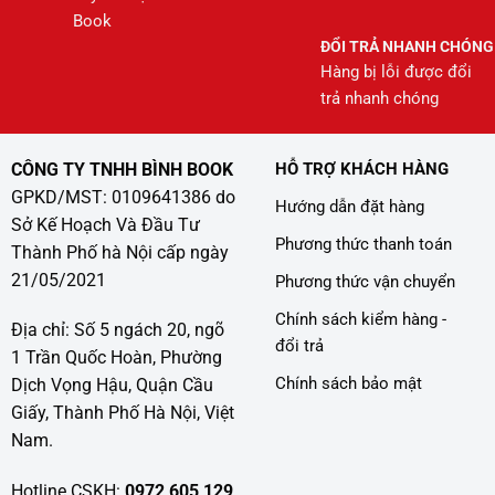
Book
ĐỔI TRẢ NHANH CHÓNG
Hàng bị lỗi được đổi
trả nhanh chóng
CÔNG TY TNHH BÌNH BOOK
HỖ TRỢ KHÁCH HÀNG
GPKD/MST: 0109641386 do
Hướng dẫn đặt hàng
Sở Kế Hoạch Và Đầu Tư
Phương thức thanh toán
Thành Phố hà Nội cấp ngày
21/05/2021
Phương thức vận chuyển
Chính sách kiểm hàng -
Địa chỉ: Số 5 ngách 20, ngõ
đổi trả
1 Trần Quốc Hoàn, Phường
Chính sách bảo mật
Dịch Vọng Hậu, Quận Cầu
Giấy, Thành Phố Hà Nội, Việt
Nam.
Hotline CSKH:
0972 605 129