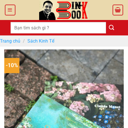
Bỏ
qua
nội
dung
Tìm
kiếm:
Trang chủ
/
Sách Kinh Tế
-10%