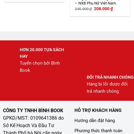
– NXB Phụ Nữ Việt Nam.
Giá
Giá
208.000
₫
245.000
₫
gốc
hiện
là:
tại
245.000 ₫.
là:
208.000 ₫.
HƠN 20.000 TỰA SÁCH
HAY
Tuyển chọn bởi Bình
Book
ĐỔI TRẢ NHANH CHÓNG
Hàng bị lỗi được đổi
trả nhanh chóng
CÔNG TY TNHH BÌNH BOOK
HỖ TRỢ KHÁCH HÀNG
GPKD/MST: 0109641386 do
Hướng dẫn đặt hàng
Sở Kế Hoạch Và Đầu Tư
Phương thức thanh toán
Thành Phố hà Nội cấp ngày