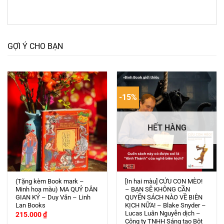
GỢI Ý CHO BẠN
-15%
HẾT HÀNG
(Tặng kèm Book mark –
[In hai màu] CỨU CON MÈO!
Minh hoạ màu) MA QUỶ DÂN
– BẠN SẼ KHÔNG CẦN
GIAN KÝ – Duy Văn – Linh
QUYỂN SÁCH NÀO VỀ BIÊN
Lan Books
KỊCH NỮA! – Blake Snyder –
Lucas Luân Nguyễn dịch –
215.000
₫
Công ty TNHH Sáng tạo Bột