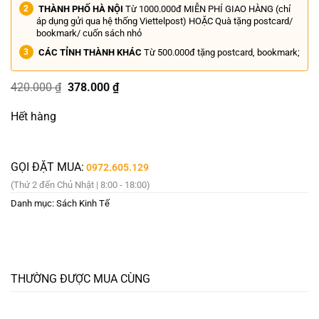
THÀNH PHỐ HÀ NỘI
Từ 1000.000đ MIỄN PHÍ GIAO HÀNG (chỉ
áp dụng gửi qua hệ thống Viettelpost) HOẶC Quà tặng postcard/
bookmark/ cuốn sách nhỏ
CÁC TỈNH THÀNH KHÁC
Từ 500.000đ tặng postcard, bookmark;
Giá
Giá
420.000
₫
378.000
₫
gốc
hiện
là:
tại
Hết hàng
420.000 ₫.
là:
378.000 ₫.
GỌI ĐẶT MUA:
0972.605.129
(Thứ 2 đến Chủ Nhật | 8:00 - 18:00)
Danh mục:
Sách Kinh Tế
THƯỜNG ĐƯỢC MUA CÙNG