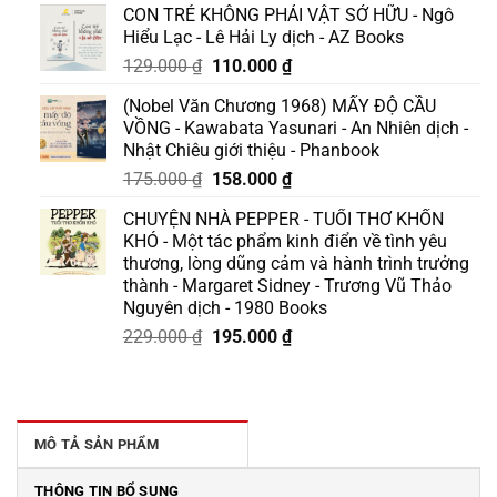
CON TRẺ KHÔNG PHẢI VẬT SỞ HỮU - Ngô
Hiểu Lạc - Lê Hải Ly dịch - AZ Books
Giá
Giá
129.000
₫
110.000
₫
gốc
hiện
(Nobel Văn Chương 1968) MẤY ĐỘ CẦU
là:
tại
VỒNG - Kawabata Yasunari - An Nhiên dịch -
129.000 ₫.
là:
Nhật Chiêu giới thiệu - Phanbook
110.000 ₫.
Giá
Giá
175.000
₫
158.000
₫
gốc
hiện
CHUYỆN NHÀ PEPPER - TUỔI THƠ KHỐN
là:
tại
KHÓ - Một tác phẩm kinh điển về tình yêu
175.000 ₫.
là:
thương, lòng dũng cảm và hành trình trưởng
158.000 ₫.
thành - Margaret Sidney - Trương Vũ Thảo
Nguyên dịch - 1980 Books
Giá
Giá
229.000
₫
195.000
₫
gốc
hiện
là:
tại
229.000 ₫.
là:
195.000 ₫.
MÔ TẢ SẢN PHẨM
THÔNG TIN BỔ SUNG