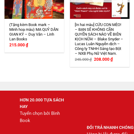
(Tặng kèm Book mark –
[In hai màu] CỨU CON MÈO!
Minh hoạ màu) MA QUỶ DÂN
– BẠN SẼ KHÔNG CẦN
GIAN KÝ – Duy Văn – Linh
QUYỂN SÁCH NÀO VỀ BIÊN
Lan Books
KỊCH NỮA! – Blake Snyder –
Lucas Luân Nguyễn dịch –
215.000
₫
Công ty TNHH Sáng tạo Bột
– NXB Phụ Nữ Việt Nam.
Giá
Giá
208.000
₫
245.000
₫
gốc
hiện
là:
tại
245.000 ₫.
là:
208.000 ₫.
HƠN 20.000 TỰA SÁCH
HAY
Tuyển chọn bởi Bình
Book
ĐỔI TRẢ NHANH CHÓNG