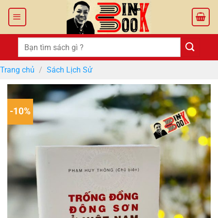
Bỏ
qua
nội
dung
Tìm
kiếm:
Trang chủ
/
Sách Lịch Sử
-10%