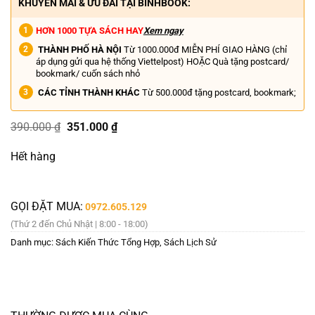
KHUYẾN MÃI & ƯU ĐÃI TẠI BINHBOOK:
HƠN 1000 TỰA SÁCH HAY
Xem ngay
THÀNH PHỐ HÀ NỘI
Từ 1000.000đ MIỄN PHÍ GIAO HÀNG (chỉ
áp dụng gửi qua hệ thống Viettelpost) HOẶC Quà tặng postcard/
bookmark/ cuốn sách nhỏ
CÁC TỈNH THÀNH KHÁC
Từ 500.000đ tặng postcard, bookmark;
Giá
Giá
390.000
₫
351.000
₫
gốc
hiện
là:
tại
Hết hàng
390.000 ₫.
là:
351.000 ₫.
GỌI ĐẶT MUA:
0972.605.129
(Thứ 2 đến Chủ Nhật | 8:00 - 18:00)
Danh mục:
Sách Kiến Thức Tổng Hợp
,
Sách Lịch Sử