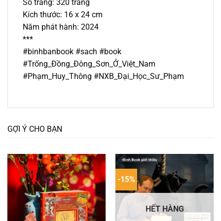
Số trang: 320 trang
Kích thước: 16 x 24 cm
Năm phát hành: 2024
***
#binhbanbook #sach #book
#Trống_Đồng_Đông_Sơn_Ở_Việt_Nam
#Phạm_Huy_Thông #NXB_Đại_Học_Sư_Phạm
GỢI Ý CHO BẠN
-15%
HẾT HÀNG