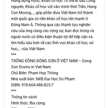
Hùng dựng nước, Khảo cổ học 10 thế kỉ sau Công
nguyên, Khảo cổ học với văn minh thời Trần, Hang
Con Moong,…, góp phần đưa Việt Nam trở thành
một quốc gia có nền khảo cổ học lớn mạnh ở
Đông Nam Á. Thông qua các thành tựu nghiên
cứu của ông cùng các cộng sự, bạn đọc trong và
ngoài nước có điều kiện thuận lợi để tiếp cận và
tìm hiểu sâu hơn về các lĩnh vực khảo cổ học, sử
học,… của Việt Nam.
***
TRỐNG ĐỒNG ĐÔNG SƠN Ở VIỆT NAM – Dong
Son Drums in Viet Nam
Chủ Biên: Phạm Huy Thông
Nhà xuất bản: NXB Đại Học Sư Phạm
ISBN: 978-604-486-825-7
***
Thông tin sách:
Hình thức: Bìa cứng