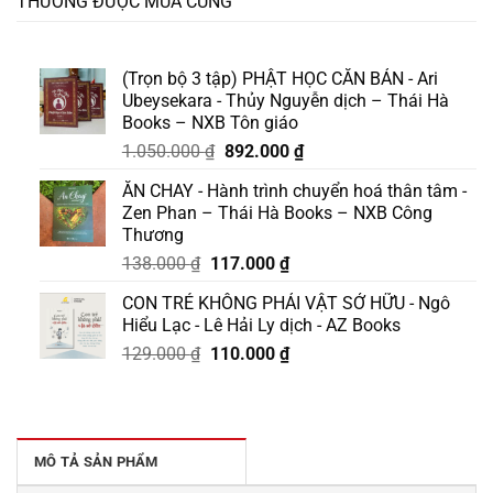
THƯỜNG ĐƯỢC MUA CÙNG
(Trọn bộ 3 tập) PHẬT HỌC CĂN BẢN - Ari
Ubeysekara - Thủy Nguyễn dịch – Thái Hà
Books – NXB Tôn giáo
Giá
Giá
1.050.000
₫
892.000
₫
gốc
hiện
ĂN CHAY - Hành trình chuyển hoá thân tâm -
là:
tại
Zen Phan – Thái Hà Books – NXB Công
1.050.000 ₫.
là:
Thương
892.000 ₫.
Giá
Giá
138.000
₫
117.000
₫
gốc
hiện
CON TRẺ KHÔNG PHẢI VẬT SỞ HỮU - Ngô
là:
tại
Hiểu Lạc - Lê Hải Ly dịch - AZ Books
138.000 ₫.
là:
Giá
Giá
129.000
₫
110.000
₫
117.000 ₫.
gốc
hiện
là:
tại
129.000 ₫.
là:
110.000 ₫.
MÔ TẢ SẢN PHẨM