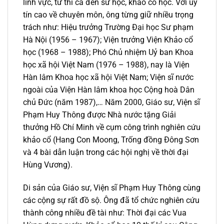
lĩnh vực, từ thi ca đến sử học, khảo cổ học. Với uy
tín cao về chuyên môn, ông từng giữ nhiều trọng
trách như: Hiệu trưởng Trường Đại học Sư phạm
Hà Nội (1956 – 1967); Viện trưởng Viện Khảo cổ
học (1968 – 1988); Phó Chủ nhiệm Uỷ ban Khoa
học xã hội Việt Nam (1976 – 1988), nay là Viện
Hàn lâm Khoa học xã hội Việt Nam; Viện sĩ nước
ngoài của Viện Hàn lâm khoa học Cộng hoà Dân
chủ Đức (năm 1987),… Năm 2000, Giáo sư, Viện sĩ
Phạm Huy Thông được Nhà nước tặng Giải
thưởng Hồ Chí Minh về cụm công trình nghiên cứu
khảo cổ (Hang Con Moong, Trống đồng Đông Sơn
và 4 bài dẫn luận trong các hội nghị về thời đại
Hùng Vương).
Di sản của Giáo sư, Viện sĩ Phạm Huy Thông cùng
các cộng sự rất đồ sộ. Ông đã tổ chức nghiên cứu
thành công nhiều đề tài như: Thời đại các Vua