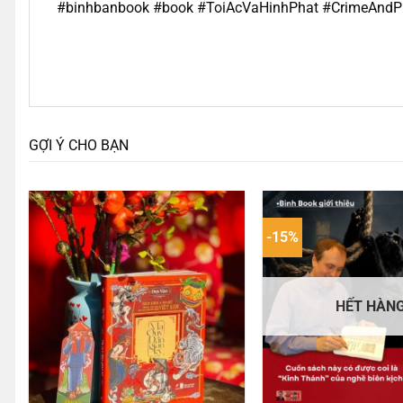
#binhbanbook #book #ToiAcVaHinhPhat #CrimeAnd
GỢI Ý CHO BẠN
-15%
HẾT HÀN