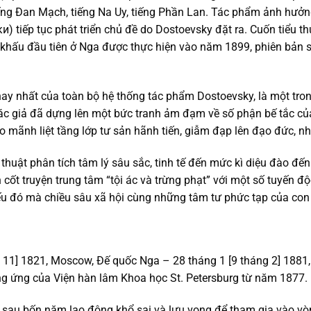
tiếng Đan Mạch, tiếng Na Uy, tiếng Phần Lan. Tác phẩm ảnh hưởng 
ики) tiếp tục phát triển chủ đề do Dostoevsky đặt ra. Cuốn tiểu 
khấu đầu tiên ở Nga được thực hiện vào năm 1899, phiên bản sâ
 hay nhất của toàn bộ hệ thống tác phẩm Dostoevsky, là một tr
ác giả đã dựng lên một bức tranh ảm đạm về số phận bế tắc của 
áo mãnh liệt tầng lớp tư sản hãnh tiến, giẫm đạp lên đạo đức, n
huật phân tích tâm lý sâu sắc, tinh tế đến mức kì diệu đào đế
 cốt truyện trung tâm “tội ác và trừng phạt” với một số tuyến đ
ếu đó mà chiều sâu xã hội cùng những tâm tư phức tạp của con 
 11] 1821, Moscow, Đế quốc Nga – 28 tháng 1 [9 tháng 2] 1881, 
ơng ứng của Viện hàn lâm Khoa học St. Petersburg từ năm 1877.
h, sau bốn năm lao động khổ sai và lưu vong để tham gia vào 