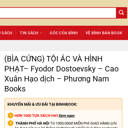
Ủ SÁCH
TIN SÁCH
GÓC CỦA BÌNH
VỀ BÌNH BÁN BOOK
(BÌA CỨNG) TỘI ÁC VÀ HÌNH
PHẠT– Fyodor Dostoevsky – Cao
Xuân Hạo dịch – Phương Nam
Books
KHUYẾN MÃI & ƯU ĐÃI TẠI BINHBOOK:
HƠN 1000 TỰA SÁCH HAY
Xem ngay
THÀNH PHỐ HÀ NỘI
Từ 1000.000đ MIỄN PHÍ GIAO HÀNG (chỉ