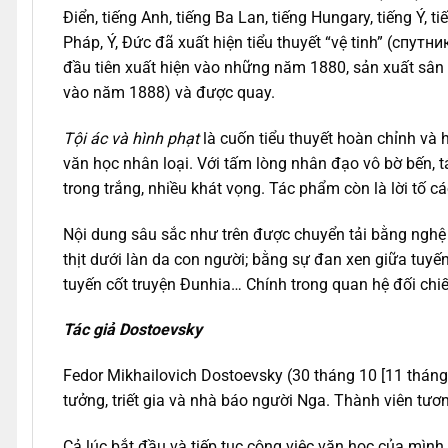
Điển, tiếng Anh, tiếng Ba Lan, tiếng Hungary, tiếng Ý, 
Pháp, Ý, Đức đã xuất hiện tiểu thuyết “vệ tinh” (спутн
đầu tiên xuất hiện vào những năm 1880, sản xuất sân 
vào năm 1888) và được quay.
Tội ác và hình phạt
là cuốn tiểu thuyết hoàn chỉnh và
văn học nhân loại. Với tấm lòng nhân đạo vô bờ bến, t
trong trắng, nhiều khát vọng. Tác phẩm còn là lời tố c
Nội dung sâu sắc như trên được chuyển tải bằng nghệ t
thịt dưới làn da con người; bằng sự đan xen giữa tuyến
tuyến cốt truyện Đunhia… Chính trong quan hệ đối chi
Tác giả Dostoevsky
Fedor Mikhailovich Dostoevsky (30 tháng 10 [11 tháng
tưởng, triết gia và nhà báo người Nga. Thành viên tư
Cả lúc bắt đầu và tiếp tục công việc văn học của mìn