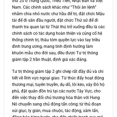
thứ 20 ở Trung Quốc, Triều Tiên, Nhật Bản và Việt
Nam. Các chính sách khác như “Thôi ân lệnh”
nhằm chia nhỏ nước chư hầu để trị, đặt chức Mậu
tài để đi săn đầu người, đặt chức Thứ sử để đi
thanh tra quan lại từ Thái thú trở xuống đều là các
chính sách có tác dụng hoàn thiện và củng cố hệ
thống chính trị, thâu tóm quyền lực vào tay triều
đình trung ương, mang tính định hướng làm
khuôn mẫu cho đời sau, đều được Tư trị thông
giám tập 2 trần thuật, định giá xác đáng.
Tư trị thông giám tập 2 ghi chép rất đầy đủ và chi
tiết về lĩnh vực ngoại giao. Từ thúc đẩy hoạt động
thương mại, tuyên truyền, dụ dỗ, lôi kéo, xây Đô hộ
phủ, đặt quân đồn trú tại các nước Tây Vực, cho
đến việc thay đổi chủ trương hòa thân với Hung
Nô chuyển sang chủ động tấn công; từ thủ đoạn
xúi giục, ly gián, mua chuộc, tác động, xâm lấn,