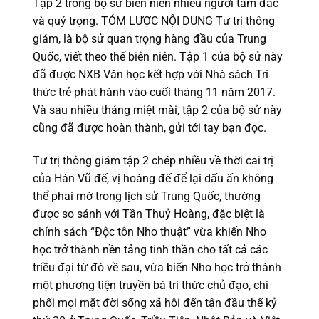
Tập 2 trong bộ sử biên niên nhiều người tâm đắc
và quý trọng. TÓM LƯỢC NỘI DUNG Tư trị thông
giám, là bộ sử quan trọng hàng đầu của Trung
Quốc, viết theo thể biên niên. Tập 1 của bộ sử này
đã được NXB Văn học kết hợp với Nhà sách Tri
thức trẻ phát hành vào cuối tháng 11 năm 2017.
Và sau nhiều tháng miệt mài, tập 2 của bộ sử này
cũng đã được hoàn thành, gửi tới tay bạn đọc.
Tư trị thông giám tập 2 chép nhiều về thời cai trị
của Hán Vũ đế, vị hoàng đế để lại dấu ấn không
thể phai mờ trong lịch sử Trung Quốc, thường
được so sánh với Tần Thuỷ Hoàng, đặc biệt là
chính sách “Độc tôn Nho thuật” vừa khiến Nho
học trở thành nền tảng tinh thần cho tất cả các
triều đại từ đó về sau, vừa biến Nho học trở thành
một phương tiện truyền bá tri thức chủ đạo, chi
phối mọi mặt đời sống xã hội đến tận đầu thế kỷ