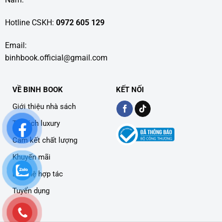
Hotline CSKH:
0972 605 129
Email:
binhbook.official@gmail.com
VỀ BINH BOOK
KẾT NỐI
Giới thiệu nhà sách
Tủ sách luxury
Cam kết chất lượng
Khuyến mãi
Liên hệ hợp tác
Tuyển dụng