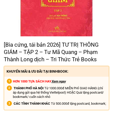
[Bìa cứng, tái bản 2026] TƯ TRỊ THÔNG
GIÁM – TẬP 2 – Tư Mã Quang – Phạm
Thành Long dịch – Tri Thức Trẻ Books
KHUYẾN MÃI & ƯU ĐÃI TẠI BINHBOOK:
HƠN 1000 TỰA SÁCH HAY
Xem ngay
THÀNH PHỐ HÀ NỘI
Từ 1000.000đ MIỄN PHÍ GIAO HÀNG (chỉ
áp dụng gửi qua hệ thống Viettelpost) HOẶC Quà tặng postcard/
bookmark/ cuốn sách nhỏ
CÁC TỈNH THÀNH KHÁC
Từ 500.000đ tặng postcard, bookmark;