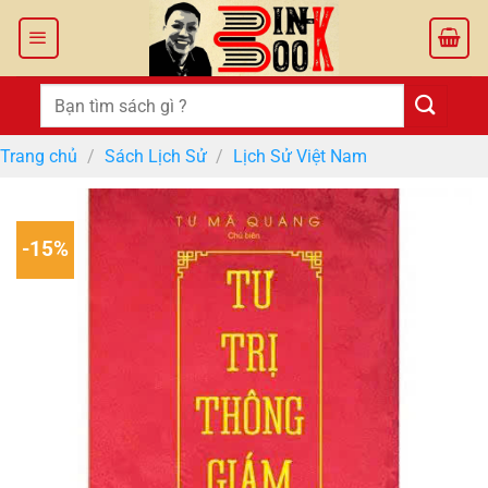
Bỏ
qua
nội
dung
Tìm
kiếm:
Trang chủ
/
Sách Lịch Sử
/
Lịch Sử Việt Nam
-15%