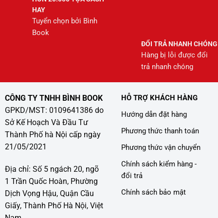
HAY
Tuyển chọn bởi Bình
Book
ĐỔI TRẢ NHANH CHÓNG
Hàng bị lỗi được đổi
trả nhanh chóng
CÔNG TY TNHH BÌNH BOOK
HỖ TRỢ KHÁCH HÀNG
GPKD/MST: 0109641386 do
Hướng dẫn đặt hàng
Sở Kế Hoạch Và Đầu Tư
Phương thức thanh toán
Thành Phố hà Nội cấp ngày
21/05/2021
Phương thức vận chuyển
Chính sách kiểm hàng -
Địa chỉ: Số 5 ngách 20, ngõ
đổi trả
1 Trần Quốc Hoàn, Phường
Chính sách bảo mật
Dịch Vọng Hậu, Quận Cầu
Giấy, Thành Phố Hà Nội, Việt
Nam.