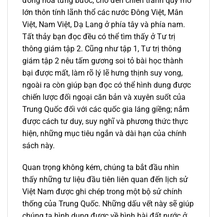
đồng hóa từng bước, cho đến chiến tranh quy mô
lớn thôn tính lãnh thổ các nước Đông Việt, Mân
Việt, Nam Việt, Dạ Lang ở phía tây và phía nam.
Tất thảy bạn đọc đều có thể tìm thấy ở Tư trị
thông giám tập 2. Cũng như tập 1, Tư trị thông
giám tập 2 nêu tấm gương soi tỏ bài học thành
bại được mất, làm rõ lý lẽ hưng thịnh suy vong,
ngoài ra còn giúp bạn đọc có thể hình dung được
chiến lược đối ngoại căn bản và xuyên suốt của
Trung Quốc đối với các quốc gia láng giềng; nắm
được cách tư duy, suy nghĩ và phương thức thực
hiện, những mục tiêu ngắn và dài hạn của chính
sách này.
Quan trọng không kém, chúng ta bắt đầu nhìn
thấy những tư liệu đầu tiên liên quan đến lịch sử
Việt Nam được ghi chép trong một bộ sử chính
thống của Trung Quốc. Những dấu vết này sẽ giúp
chúng ta hình dung được về hình hài đất nước ở