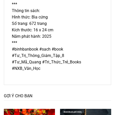
***
Thông tin sách:
Hình thức: Bìa cứng
Số trang: 672 trang
Kích thước: 16 x 24 cm
Năm phát hành: 2025
***
#binhbanbook #sach #book
#Tư_Trị_Thông_Giám_Tập_8
#Tư_Mã_Quang #Tri_Thức_Trẻ_Books
#NXB_Văn_Học
GỢI Ý CHO BẠN