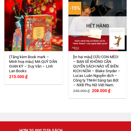
-15%
HẾT HÀNG
(Tặng kèm Book mark –
[In hai màu] CỨU CON MÈO!
Minh hoạ màu) MA QUỶ DÂN
– BẠN SẼ KHÔNG CẦN
GIAN KÝ – Duy Văn – Linh
QUYỂN SÁCH NÀO VỀ BIÊN
Lan Books
KỊCH NỮA! – Blake Snyder –
Lucas Luân Nguyễn dịch –
215.000
₫
Công ty TNHH Sáng tạo Bột
– NXB Phụ Nữ Việt Nam.
Giá
Giá
208.000
₫
245.000
₫
gốc
hiện
là:
tại
245.000 ₫.
là:
208.000 ₫.
HƠN 20.000 TỰA SÁCH