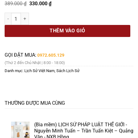
Giá
Giá
389.000
₫
330.000
₫
gốc
hiện
là:
tại
[Bìa cứng, tái bản 2026] TƯ TRỊ THÔNG GIÁM – TẬP 2 – Tư Mã Quan
389.000 ₫.
là:
330.000 ₫.
THÊM VÀO GIỎ
GỌI ĐẶT MUA:
0972.605.129
(Thứ 2 đến Chủ Nhật | 8:00 - 18:00)
Danh mục:
Lịch Sử Việt Nam
,
Sách Lịch Sử
THƯỜNG ĐƯỢC MUA CÙNG
(Bìa mềm) LỊCH SỬ PHÁP LUẬT THẾ GIỚI -
Nguyễn Minh Tuấn – Trần Tuấn Kiệt – Quảng
Văn - NXB Hồng