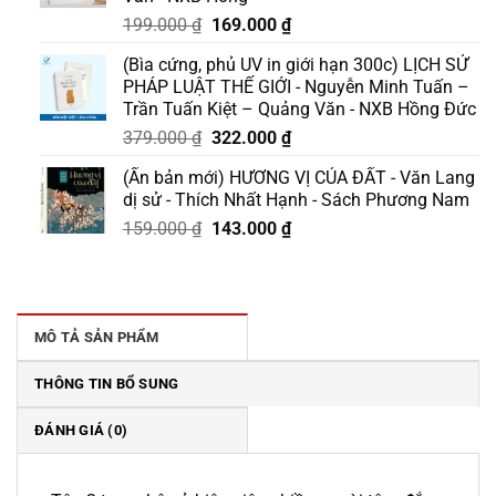
Giá
Giá
199.000
₫
169.000
₫
gốc
hiện
(Bìa cứng, phủ UV in giới hạn 300c) LỊCH SỬ
là:
tại
PHÁP LUẬT THẾ GIỚI - Nguyễn Minh Tuấn –
199.000 ₫.
là:
Trần Tuấn Kiệt – Quảng Văn - NXB Hồng Đức
169.000 ₫.
Giá
Giá
379.000
₫
322.000
₫
gốc
hiện
(Ấn bản mới) HƯƠNG VỊ CỦA ĐẤT - Văn Lang
là:
tại
dị sử - Thích Nhất Hạnh - Sách Phương Nam
379.000 ₫.
là:
Giá
Giá
159.000
₫
143.000
₫
322.000 ₫.
gốc
hiện
là:
tại
159.000 ₫.
là:
143.000 ₫.
MÔ TẢ SẢN PHẨM
THÔNG TIN BỔ SUNG
ĐÁNH GIÁ (0)