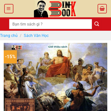
Bỏ
qua
nội
dung
Tìm
kiếm:
Trang chủ
/
Sách Văn Học
-15%