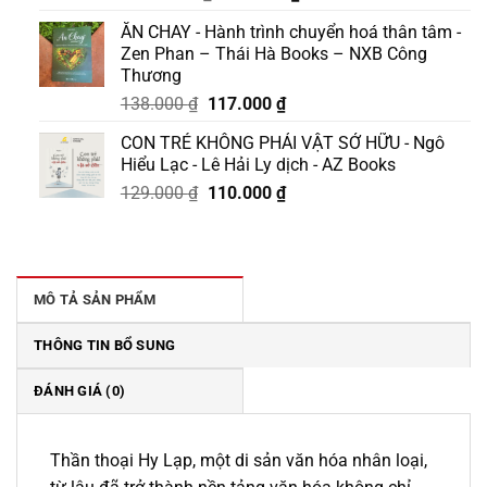
gốc
hiện
ĂN CHAY - Hành trình chuyển hoá thân tâm -
là:
tại
Zen Phan – Thái Hà Books – NXB Công
1.050.000 ₫.
là:
Thương
892.000 ₫.
Giá
Giá
138.000
₫
117.000
₫
gốc
hiện
CON TRẺ KHÔNG PHẢI VẬT SỞ HỮU - Ngô
là:
tại
Hiểu Lạc - Lê Hải Ly dịch - AZ Books
138.000 ₫.
là:
Giá
Giá
129.000
₫
110.000
₫
117.000 ₫.
gốc
hiện
là:
tại
129.000 ₫.
là:
110.000 ₫.
MÔ TẢ SẢN PHẨM
THÔNG TIN BỔ SUNG
ĐÁNH GIÁ (0)
Thần thoại Hy Lạp, một di sản văn hóa nhân loại,