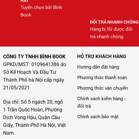
HAY
Tuyển chọn bởi Bình
Book
ĐỔI TRẢ NHANH CHÓNG
Hàng bị lỗi được đổi
trả nhanh chóng
CÔNG TY TNHH BÌNH BOOK
HỖ TRỢ KHÁCH HÀNG
GPKD/MST: 0109641386 do
Hướng dẫn đặt hàng
Sở Kế Hoạch Và Đầu Tư
Phương thức thanh toán
Thành Phố hà Nội cấp ngày
21/05/2021
Phương thức vận chuyển
Chính sách kiểm hàng -
Địa chỉ: Số 5 ngách 20, ngõ
đổi trả
1 Trần Quốc Hoàn, Phường
Chính sách bảo mật
Dịch Vọng Hậu, Quận Cầu
Giấy, Thành Phố Hà Nội, Việt
Nam.