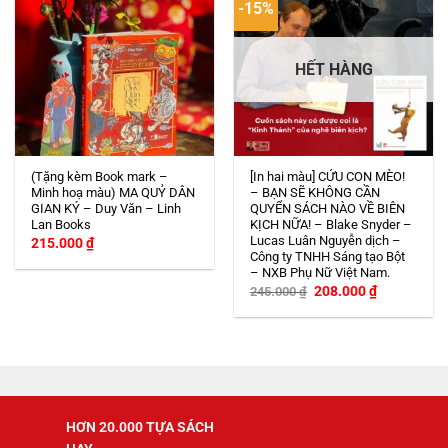
-15%
HẾT HÀNG
(Tặng kèm Book mark –
[In hai màu] CỨU CON MÈO!
Minh hoạ màu) MA QUỶ DÂN
– BẠN SẼ KHÔNG CẦN
GIAN KÝ – Duy Văn – Linh
QUYỂN SÁCH NÀO VỀ BIÊN
Lan Books
KỊCH NỮA! – Blake Snyder –
Lucas Luân Nguyễn dịch –
215.000
₫
Công ty TNHH Sáng tạo Bột
– NXB Phụ Nữ Việt Nam.
Giá
Giá
208.000
₫
245.000
₫
gốc
hiện
là:
tại
245.000 ₫.
là:
208.000 ₫.
HƠN 20.000 TỰA SÁCH