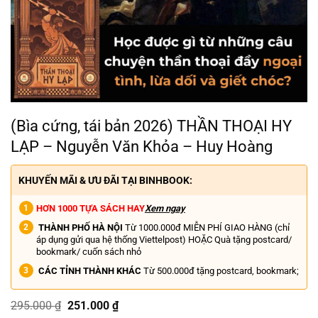
(Bìa cứng, tái bản 2026) THẦN THOẠI HY
LẠP – Nguyễn Văn Khỏa – Huy Hoàng
KHUYẾN MÃI & ƯU ĐÃI TẠI BINHBOOK:
HƠN 1000 TỰA SÁCH HAY
Xem ngay
THÀNH PHỐ HÀ NỘI
Từ 1000.000đ MIỄN PHÍ GIAO HÀNG (chỉ
áp dụng gửi qua hệ thống Viettelpost) HOẶC Quà tặng postcard/
bookmark/ cuốn sách nhỏ
CÁC TỈNH THÀNH KHÁC
Từ 500.000đ tặng postcard, bookmark;
Giá
Giá
295.000
₫
251.000
₫
gốc
hiện