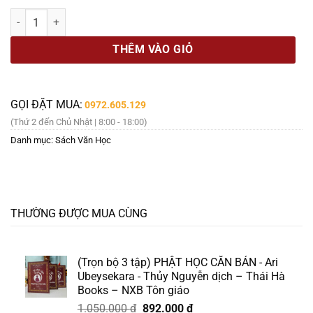
là:
tại
(Bìa cứng, tái bản 2026) THẦN THOẠI HY LẠP - Nguyễn Văn Khỏa - 
295.000 ₫.
là:
251.000 ₫.
THÊM VÀO GIỎ
GỌI ĐẶT MUA:
0972.605.129
(Thứ 2 đến Chủ Nhật | 8:00 - 18:00)
Danh mục:
Sách Văn Học
THƯỜNG ĐƯỢC MUA CÙNG
(Trọn bộ 3 tập) PHẬT HỌC CĂN BẢN - Ari
Ubeysekara - Thủy Nguyễn dịch – Thái Hà
Books – NXB Tôn giáo
Giá
Giá
1.050.000
₫
892.000
₫