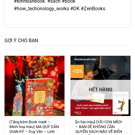
#binhbanbook #sach #book
#how_techonology_works #DK #ZenBooks
GỢI Ý CHO BẠN
-15%
HẾT HÀNG
(Tặng kèm Book mark –
[In hai màu] CỨU CON MÈO!
Minh hoạ màu) MA QUỶ DÂN
– BẠN SẼ KHÔNG CẦN
GIAN KÝ – Duy Văn – Linh
QUYỂN SÁCH NÀO VỀ BIÊN