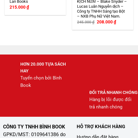
Lan Books
KỊCH NỮA! – Blake Snyder –
Lucas Luân Nguyễn dịch –
215.000
₫
Công ty TNHH Sáng tạo Bột
– NXB Phụ Nữ Việt Nam.
Giá
Giá
208.000
₫
245.000
₫
gốc
hiện
là:
tại
245.000 ₫.
là:
208.000 ₫.
HƠN 20.000 TỰA SÁCH
HAY
Tuyển chọn bởi Bình
Book
ĐỔI TRẢ NHANH CHÓNG
Hàng bị lỗi được đổi
trả nhanh chóng
CÔNG TY TNHH BÌNH BOOK
HỖ TRỢ KHÁCH HÀNG
GPKD/MST: 0109641386 do
Hướng dẫn đặt hàng