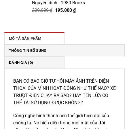
Nguyên dịch - 1980 Books
Giá
Giá
229.000
₫
195.000
₫
gốc
hiện
là:
tại
229.000 ₫.
là:
195.000 ₫.
MÔ TẢ SẢN PHẨM
THÔNG TIN BỔ SUNG
ĐÁNH GIÁ (0)
BẠN CÓ BAO GIỜ TƯ HỎI MÁY ẢNH TRÊN ĐIỆN
THOẠI CỦA MÌNH HOẠT ĐỘNG NHƯ THẾ NÀO? XE
TRƯỢT ĐIỆN CHẠY RA SAD? HAY TÊN LỬA CÓ
THỂ TÁI SỬ DỤNG ĐƯỢC KHÔNG?
Công nghệ hình thành nên thế giới hiện đại của
chúng ta. Nó hiện diện trong mọi mặt của đời