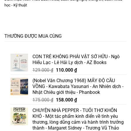
học - Kỹ thuật
THƯỜNG ĐƯỢC MUA CÙNG
CON TRẺ KHÔNG PHẢI VẬT SỞ HỮU - Ngô
Hiểu Lạc - Lê Hải Ly dịch - AZ Books
Giá
Giá
129.000
₫
110.000
₫
gốc
hiện
(Nobel Văn Chương 1968) MẤY ĐỘ CẦU
là:
tại
VỒNG - Kawabata Yasunari - An Nhiên dịch -
129.000 ₫.
là:
Nhật Chiêu giới thiệu - Phanbook
110.000 ₫.
Giá
Giá
175.000
₫
158.000
₫
gốc
hiện
CHUYỆN NHÀ PEPPER - TUỔI THƠ KHỐN
là:
tại
KHÓ - Một tác phẩm kinh điển về tình yêu
175.000 ₫.
là:
thương, lòng dũng cảm và hành trình trưởng
158.000 ₫.
thành - Margaret Sidney - Trương Vũ Thảo