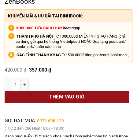
ZenBooks
KHUYẾN MÃI & ƯU ĐÃI TẠI BINHBOOK:
HƠN 1000 TỰA SÁCH HAY
Xem ngay
THÀNH PHỐ HÀ NỘI
Từ 1000.000đ MIỄN PHÍ GIAO HÀNG (chỉ
áp dụng gửi qua hệ thống Viettelpost) HOẶC Quà tặng postcard/
bookmark/ cuốn sách nhỏ
CÁC TỈNH THÀNH KHÁC
Từ 500.000đ tặng postcard, bookmark;
Giá
Giá
420.000
₫
357.000
₫
gốc
hiện
là:
tại
(Bìa cứng, in màu toàn bộ) HOW TECHNOLOGY WORKS - Giãi mã cơ ch
420.000 ₫.
là:
357.000 ₫.
THÊM VÀO GIỎ
GỌI ĐẶT MUA:
0972.605.129
(Thứ 2 đến Chủ Nhật | 8:00 - 18:00)
Danh mục:
Kiến Thức Bách Khoa
,
Sách Công nghệ thông tin
,
Sách Khoa