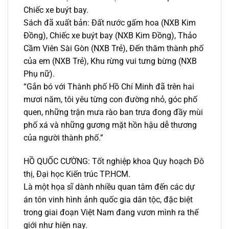
Chiếc xe buýt bay.
Sách đã xuất bản: Đất nước gấm hoa (NXB Kim
Đồng), Chiếc xe buýt bay (NXB Kim Đồng), Thảo
Cầm Viên Sài Gòn (NXB Trẻ), Đến thăm thành phố
của em (NXB Trẻ), Khu rừng vui tưng bừng (NXB
Phụ nữ).
“Gắn bó với Thành phố Hồ Chí Minh đã trên hai
mươi năm, tôi yêu từng con đường nhỏ, góc phố
quen, những trận mưa rào ban trưa đong đầy mùi
phố xá và những gương mặt hồn hậu dễ thương
của người thành phố.”
HỒ QUỐC CƯỜNG: Tốt nghiệp khoa Quy hoạch Đô
thị, Đại học Kiến trúc TP.HCM.
Là một họa sĩ dành nhiều quan tâm đến các dự
án tôn vinh hình ảnh quốc gia dân tộc, đặc biệt
trong giai đoạn Việt Nam đang vươn mình ra thế
giới như hiện nay.