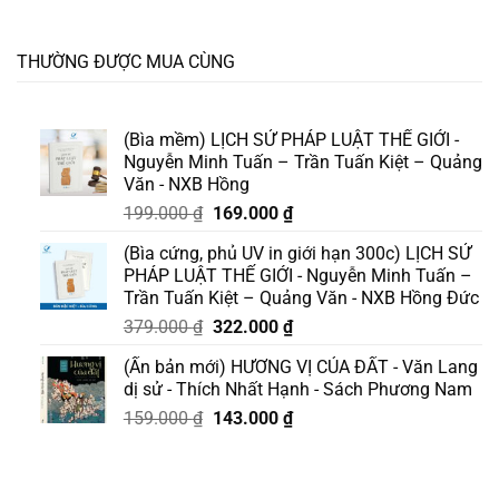
THƯỜNG ĐƯỢC MUA CÙNG
(Bìa mềm) LỊCH SỬ PHÁP LUẬT THẾ GIỚI -
Nguyễn Minh Tuấn – Trần Tuấn Kiệt – Quảng
Văn - NXB Hồng
Giá
Giá
199.000
₫
169.000
₫
gốc
hiện
(Bìa cứng, phủ UV in giới hạn 300c) LỊCH SỬ
là:
tại
PHÁP LUẬT THẾ GIỚI - Nguyễn Minh Tuấn –
199.000 ₫.
là:
Trần Tuấn Kiệt – Quảng Văn - NXB Hồng Đức
169.000 ₫.
Giá
Giá
379.000
₫
322.000
₫
gốc
hiện
(Ấn bản mới) HƯƠNG VỊ CỦA ĐẤT - Văn Lang
là:
tại
dị sử - Thích Nhất Hạnh - Sách Phương Nam
379.000 ₫.
là:
Giá
Giá
159.000
₫
143.000
₫
322.000 ₫.
gốc
hiện
là:
tại
159.000 ₫.
là: