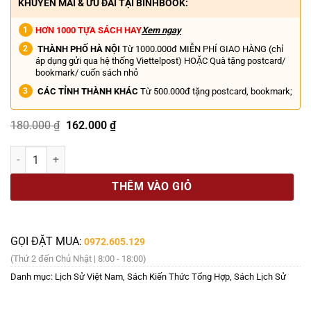
KHUYẾN MÃI & ƯU ĐÃI TẠI BINHBOOK:
HƠN 1000 TỰA SÁCH HAY
Xem ngay
THÀNH PHỐ HÀ NỘI
Từ 1000.000đ MIỄN PHÍ GIAO HÀNG (chỉ
áp dụng gửi qua hệ thống Viettelpost) HOẶC Quà tặng postcard/
bookmark/ cuốn sách nhỏ
CÁC TỈNH THÀNH KHÁC
Từ 500.000đ tặng postcard, bookmark;
Giá
Giá
180.000
₫
162.000
₫
gốc
hiện
là:
tại
(Bìa cứng, in màu) THEO BƯỚC THỜI GIAN - Các Công Trình Tiêu Biể
180.000 ₫.
là:
162.000 ₫.
THÊM VÀO GIỎ
GỌI ĐẶT MUA:
0972.605.129
(Thứ 2 đến Chủ Nhật | 8:00 - 18:00)
Danh mục:
Lịch Sử Việt Nam
,
Sách Kiến Thức Tổng Hợp
,
Sách Lịch Sử