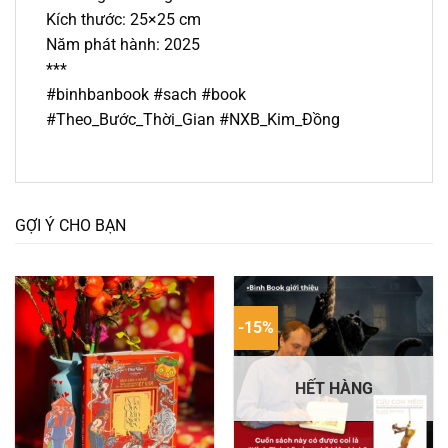
Kích thước: 25×25 cm
Năm phát hành: 2025
***
#binhbanbook #sach #book
#Theo_Bước_Thời_Gian #NXB_Kim_Đồng
GỢI Ý CHO BẠN
-15%
HẾT HÀNG