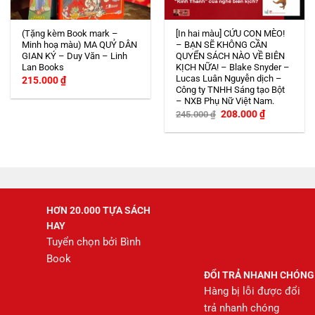
(Tặng kèm Book mark –
[In hai màu] CỨU CON MÈO!
Minh hoạ màu) MA QUỶ DÂN
– BẠN SẼ KHÔNG CẦN
GIAN KÝ – Duy Văn – Linh
QUYỂN SÁCH NÀO VỀ BIÊN
Lan Books
KỊCH NỮA! – Blake Snyder –
Lucas Luân Nguyễn dịch –
215.000
₫
Công ty TNHH Sáng tạo Bột
– NXB Phụ Nữ Việt Nam.
Giá
Giá
208.000
₫
245.000
₫
gốc
hiện
là:
tại
245.000 ₫.
là:
208.000 ₫.
HƠN 20.000 TỰA SÁCH
HAY
Tuyển chọn bởi Bình
Book
ĐỔI TRẢ NHANH CHÓNG
Hàng bị lỗi được đổi
trả nhanh chóng