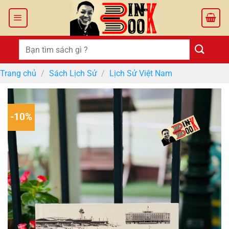
Bỏ
qua
nội
dung
Tìm
kiếm:
Trang chủ
/
Sách Lịch Sử
/
Lịch Sử Việt Nam
-10%