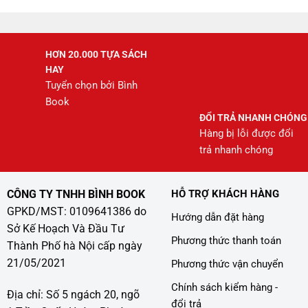
HƠN 20.000 TỰA SÁCH
HAY
Tuyển chọn bởi Bình
Book
ĐỔI TRẢ NHANH CHÓNG
Hàng bị lỗi được đổi
trả nhanh chóng
CÔNG TY TNHH BÌNH BOOK
HỖ TRỢ KHÁCH HÀNG
GPKD/MST: 0109641386 do
Hướng dẫn đặt hàng
Sở Kế Hoạch Và Đầu Tư
Phương thức thanh toán
Thành Phố hà Nội cấp ngày
21/05/2021
Phương thức vận chuyển
Chính sách kiểm hàng -
Địa chỉ: Số 5 ngách 20, ngõ
đổi trả