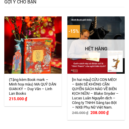
GỢI Ý CHO BẠN
-15%
HẾT HÀNG
(Tặng kèm Book mark –
[In hai màu] CỨU CON MÈO!
Minh hoạ màu) MA QUỶ DÂN
– BẠN SẼ KHÔNG CẦN
GIAN KÝ – Duy Văn – Linh
QUYỂN SÁCH NÀO VỀ BIÊN
Lan Books
KỊCH NỮA! – Blake Snyder –
Lucas Luân Nguyễn dịch –
215.000
₫
Công ty TNHH Sáng tạo Bột
– NXB Phụ Nữ Việt Nam.
Giá
Giá
208.000
₫
245.000
₫
gốc
hiện
là:
tại
245.000 ₫.
là:
208.000 ₫.