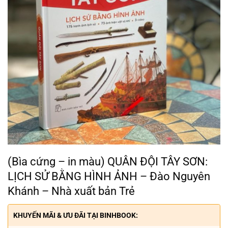
(Bìa cứng – in màu) QUÂN ĐỘI TÂY SƠN:
LỊCH SỬ BẰNG HÌNH ẢNH – Đào Nguyên
Khánh – Nhà xuất bản Trẻ
KHUYẾN MÃI & ƯU ĐÃI TẠI BINHBOOK: