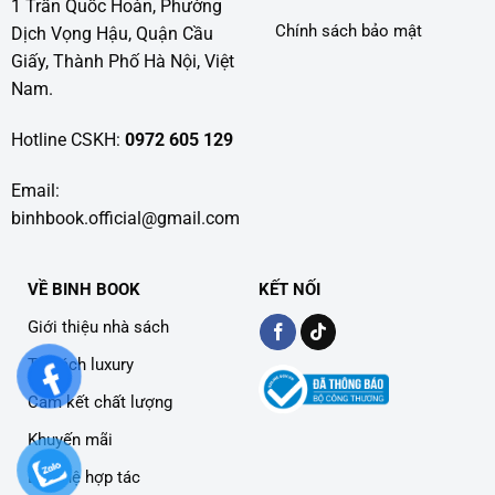
1 Trần Quốc Hoàn, Phường
Chính sách bảo mật
Dịch Vọng Hậu, Quận Cầu
Giấy, Thành Phố Hà Nội, Việt
Nam.
Hotline CSKH:
0972 605 129
Email:
binhbook.official@gmail.com
VỀ BINH BOOK
KẾT NỐI
Giới thiệu nhà sách
Tủ sách luxury
Cam kết chất lượng
Khuyến mãi
Liên hệ hợp tác