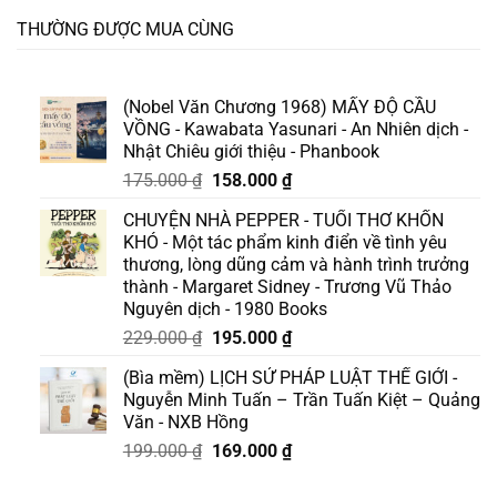
THƯỜNG ĐƯỢC MUA CÙNG
(Nobel Văn Chương 1968) MẤY ĐỘ CẦU
VỒNG - Kawabata Yasunari - An Nhiên dịch -
Nhật Chiêu giới thiệu - Phanbook
Giá
Giá
175.000
₫
158.000
₫
gốc
hiện
CHUYỆN NHÀ PEPPER - TUỔI THƠ KHỐN
là:
tại
KHÓ - Một tác phẩm kinh điển về tình yêu
175.000 ₫.
là:
thương, lòng dũng cảm và hành trình trưởng
158.000 ₫.
thành - Margaret Sidney - Trương Vũ Thảo
Nguyên dịch - 1980 Books
Giá
Giá
229.000
₫
195.000
₫
gốc
hiện
(Bìa mềm) LỊCH SỬ PHÁP LUẬT THẾ GIỚI -
là:
tại
Nguyễn Minh Tuấn – Trần Tuấn Kiệt – Quảng
229.000 ₫.
là:
Văn - NXB Hồng
195.000 ₫.
Giá
Giá
199.000
₫
169.000
₫
gốc
hiện
là:
tại