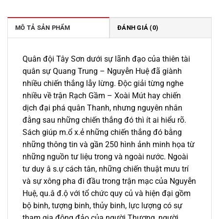
199.000 ₫.
là:
169.000 ₫.
MÔ TẢ SẢN PHẨM
ĐÁNH GIÁ (0)
Quân đội Tây Sơn dưới sự lãnh đạo của thiên tài
quân sự Quang Trung – Nguyễn Huệ đã giành
nhiều chiến thắng lẫy lừng. Độc giải từng nghe
nhiều về trận Rạch Gầm – Xoài Mút hay chiến
dịch đại phá quân Thanh, nhưng nguyên nhân
đằng sau những chiến thắng đó thì ít ai hiểu rõ.
Sách giúp m.ổ x.ẻ những chiến thắng đó bằng
những thông tin và gần 250 hình ảnh minh họa từ
những nguồn tư liệu trong và ngoài nước. Ngoài
tư duy â s.ự cách tân, những chiến thuật mưu trí
và sự xông pha đi đầu trong trận mạc của Nguyễn
Huệ, qu.â đ.ộ với tổ chức quy củ và hiện đại gồm
bộ binh, tượng binh, thủy binh, lực lượng có sự
tham gia đông đảo của người Thượng, người