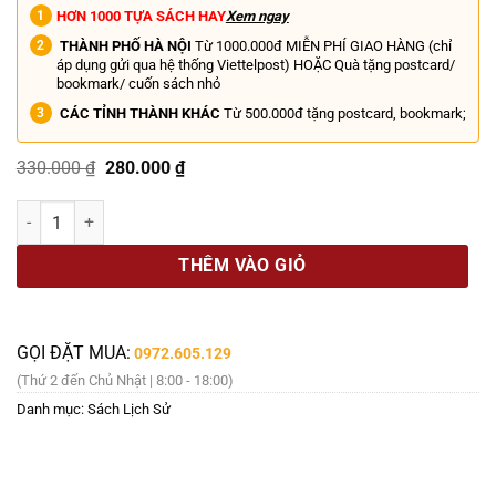
HƠN 1000 TỰA SÁCH HAY
Xem ngay
THÀNH PHỐ HÀ NỘI
Từ 1000.000đ MIỄN PHÍ GIAO HÀNG (chỉ
áp dụng gửi qua hệ thống Viettelpost) HOẶC Quà tặng postcard/
bookmark/ cuốn sách nhỏ
CÁC TỈNH THÀNH KHÁC
Từ 500.000đ tặng postcard, bookmark;
Giá
Giá
330.000
₫
280.000
₫
gốc
hiện
là:
tại
(Bìa cứng – in màu) QUÂN ĐỘI TÂY SƠN: LỊCH SỬ BẰNG HÌNH ẢNH – 
330.000 ₫.
là:
280.000 ₫.
THÊM VÀO GIỎ
GỌI ĐẶT MUA:
0972.605.129
(Thứ 2 đến Chủ Nhật | 8:00 - 18:00)
Danh mục:
Sách Lịch Sử