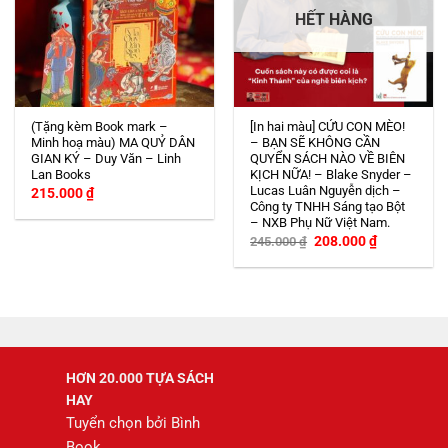
HẾT HÀNG
(Tặng kèm Book mark –
[In hai màu] CỨU CON MÈO!
Minh hoạ màu) MA QUỶ DÂN
– BẠN SẼ KHÔNG CẦN
GIAN KÝ – Duy Văn – Linh
QUYỂN SÁCH NÀO VỀ BIÊN
Lan Books
KỊCH NỮA! – Blake Snyder –
Lucas Luân Nguyễn dịch –
215.000
₫
Công ty TNHH Sáng tạo Bột
– NXB Phụ Nữ Việt Nam.
Giá
Giá
208.000
₫
245.000
₫
gốc
hiện
là:
tại
245.000 ₫.
là:
208.000 ₫.
HƠN 20.000 TỰA SÁCH
HAY
Tuyển chọn bởi Bình
Book