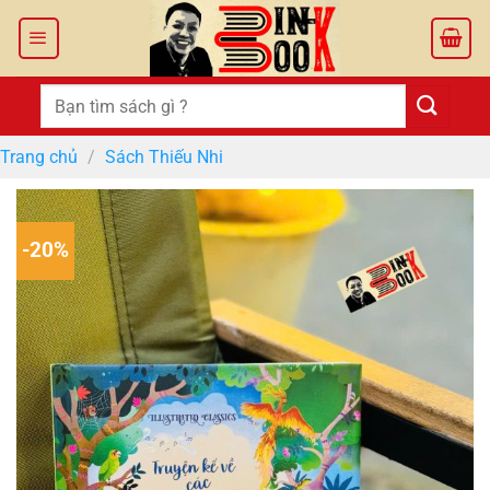
Bỏ
qua
nội
dung
Tìm
kiếm:
Trang chủ
/
Sách Thiếu Nhi
-20%