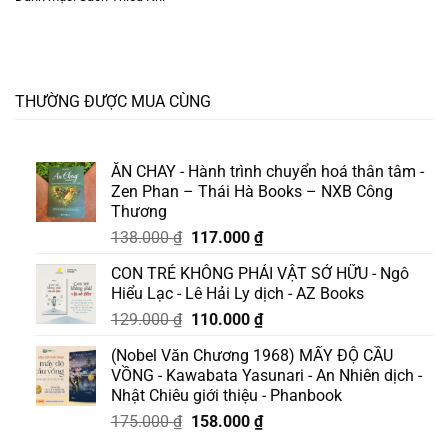
THƯỜNG ĐƯỢC MUA CÙNG
ĂN CHAY - Hành trình chuyển hoá thân tâm -
Zen Phan – Thái Hà Books – NXB Công
Thương
Giá
Giá
138.000
₫
117.000
₫
gốc
hiện
CON TRẺ KHÔNG PHẢI VẬT SỞ HỮU - Ngô
là:
tại
Hiểu Lạc - Lê Hải Ly dịch - AZ Books
138.000 ₫.
là:
Giá
Giá
129.000
₫
110.000
₫
117.000 ₫.
gốc
hiện
(Nobel Văn Chương 1968) MẤY ĐỘ CẦU
là:
tại
VỒNG - Kawabata Yasunari - An Nhiên dịch -
129.000 ₫.
là:
Nhật Chiêu giới thiệu - Phanbook
110.000 ₫.
Giá
Giá
175.000
₫
158.000
₫
gốc
hiện