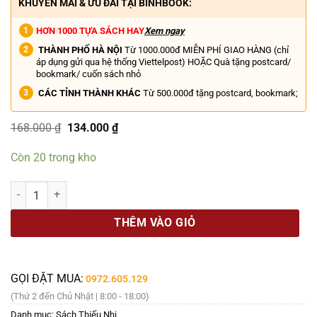
KHUYẾN MÃI & ƯU ĐÃI TẠI BINHBOOK:
HƠN 1000 TỰA SÁCH HAY
Xem ngay
THÀNH PHỐ HÀ NỘI
Từ 1000.000đ MIỄN PHÍ GIAO HÀNG (chỉ
áp dụng gửi qua hệ thống Viettelpost) HOẶC Quà tặng postcard/
bookmark/ cuốn sách nhỏ
CÁC TỈNH THÀNH KHÁC
Từ 500.000đ tặng postcard, bookmark;
Giá
Giá
168.000
₫
134.000
₫
gốc
hiện
là:
tại
Còn 20 trong kho
168.000 ₫.
là:
134.000 ₫.
(Bìa cứng in màu) IILUSTRATED CLASSICS – TRUYỆN KỂ VỀ CÁC ĐỘN
THÊM VÀO GIỎ
GỌI ĐẶT MUA:
0972.605.129
(Thứ 2 đến Chủ Nhật | 8:00 - 18:00)
Danh mục:
Sách Thiếu Nhi