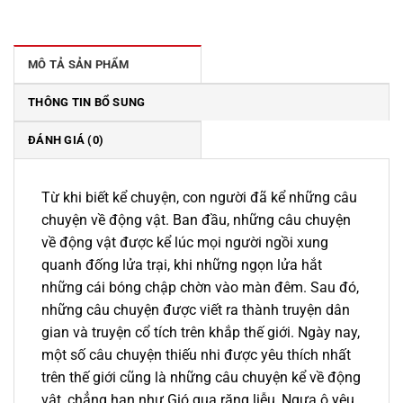
là:
tại
175.000 ₫.
là:
158.000 ₫.
MÔ TẢ SẢN PHẨM
THÔNG TIN BỔ SUNG
ĐÁNH GIÁ (0)
Từ khi biết kể chuyện, con người đã kể những câu
chuyện về động vật. Ban đầu, những câu chuyện
về động vật được kể lúc mọi người ngồi xung
quanh đống lửa trại, khi những ngọn lửa hắt
những cái bóng chập chờn vào màn đêm. Sau đó,
những câu chuyện được viết ra thành truyện dân
gian và truyện cổ tích trên khắp thế giới. Ngày nay,
một số câu chuyện thiếu nhi được yêu thích nhất
trên thế giới cũng là những câu chuyện kể về động
vật, chẳng hạn như Gió qua rặng liễu, Ngựa ô yêu