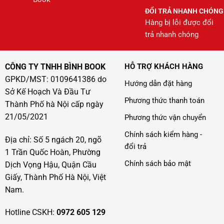
ĐỔI TRẢ NHANH CHÓNG
Hàng bị lỗi được đổi
trả nhanh chóng
CÔNG TY TNHH BÌNH BOOK
HỖ TRỢ KHÁCH HÀNG
GPKD/MST: 0109641386 do
Hướng dẫn đặt hàng
Sở Kế Hoạch Và Đầu Tư
Phương thức thanh toán
Thành Phố hà Nội cấp ngày
21/05/2021
Phương thức vận chuyển
Chính sách kiểm hàng -
Địa chỉ: Số 5 ngách 20, ngõ
đổi trả
1 Trần Quốc Hoàn, Phường
Chính sách bảo mật
Dịch Vọng Hậu, Quận Cầu
Giấy, Thành Phố Hà Nội, Việt
Nam.
Hotline CSKH:
0972 605 129