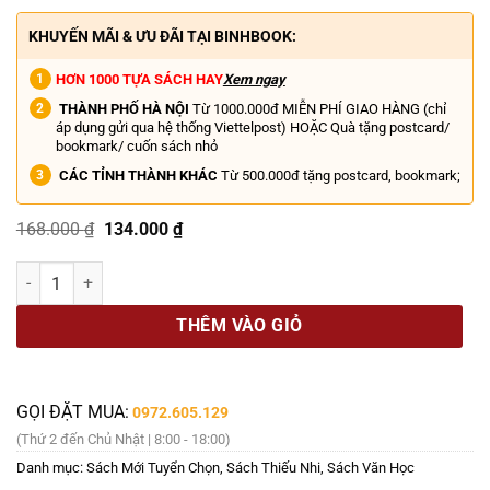
KHUYẾN MÃI & ƯU ĐÃI TẠI BINHBOOK:
HƠN 1000 TỰA SÁCH HAY
Xem ngay
THÀNH PHỐ HÀ NỘI
Từ 1000.000đ MIỄN PHÍ GIAO HÀNG (chỉ
áp dụng gửi qua hệ thống Viettelpost) HOẶC Quà tặng postcard/
bookmark/ cuốn sách nhỏ
CÁC TỈNH THÀNH KHÁC
Từ 500.000đ tặng postcard, bookmark;
Giá
Giá
168.000
₫
134.000
₫
gốc
hiện
là:
tại
(Bìa cứng in màu) IILUSTRATED CLASSICS – NHỮNG CUỘC PHIÊU LƯU K
168.000 ₫.
là:
134.000 ₫.
THÊM VÀO GIỎ
GỌI ĐẶT MUA:
0972.605.129
(Thứ 2 đến Chủ Nhật | 8:00 - 18:00)
Danh mục:
Sách Mới Tuyển Chọn
,
Sách Thiếu Nhi
,
Sách Văn Học