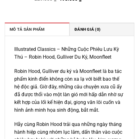
gốc
hiện
là:
tại
229.000 ₫.
là:
195.000 ₫.
MÔ TẢ SẢN PHẨM
ĐÁNH GIÁ (0)
Illustrated Classics – Những Cuộc Phiêu Lưu Kỳ
Thú – Robin Hood, Gulliver Du Ký, Moonfleet
Robin Hood, Gulliver du ký và Moonfleet là ba tác
phẩm kinh điển không còn xa lạ với biết bao thế
hệ độc giả. Giờ đây, những câu chuyện xưa cũ ấy
đã được thổi vào một làn gió mới hấp dẫn nhờ sự
kết hợp của lối kể hiện đại, giọng văn lôi cuốn và
hình ảnh minh họa sinh động, bắt mắt.
Hãy cùng Robin Hood trải qua những ngày tháng
hành hiệp cùng nhóm lục lâm, dấn thân vào cuộc