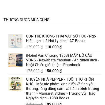
THƯỜNG ĐƯỢC MUA CÙNG
CON TRẺ KHÔNG PHẢI VẬT SỞ HỮU - Ngô
Hiểu Lạc - Lê Hải Ly dịch - AZ Books
Giá
Giá
129.000
₫
110.000
₫
gốc
hiện
(Nobel Văn Chương 1968) MẤY ĐỘ CẦU
là:
tại
VỒNG - Kawabata Yasunari - An Nhiên dịch -
129.000 ₫.
là:
Nhật Chiêu giới thiệu - Phanbook
110.000 ₫.
Giá
Giá
175.000
₫
158.000
₫
gốc
hiện
CHUYỆN NHÀ PEPPER - TUỔI THƠ KHỐN
là:
tại
KHÓ - Một tác phẩm kinh điển về tình yêu
175.000 ₫.
là:
thương, lòng dũng cảm và hành trình trưởng
158.000 ₫.
thành - Margaret Sidney - Trương Vũ Thảo
Nguyên dịch - 1980 Books
Giá
Giá
229.000
₫
195.000
₫