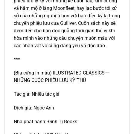
phiêu lưu ly kỳ với những kẻ buôn lậu, kim cương
và hầm mộ ở làng Moonfleet, hay lạc bước tới xứ
sở của những người tí hon với bao điều kỳ lạ trong
chuyến phiêu lưu của Gulliver. Cuốn sách này sẽ
đem đến cho bạn đọc quãng thời gian thú vị khi
hòa mình vào những câu chuyện muôn màu với
các nhân vật vô cùng đáng yêu và độc đáo.
***
(Bìa cứng in màu) IILUSTRATED CLASSICS –
NHỮNG CUỘC PHIÊU LƯU KỲ THÚ
Tác giả: Nhiều tác giả
Dịch giả: Ngọc Anh
Nhà phát hành: Đinh Tị Books