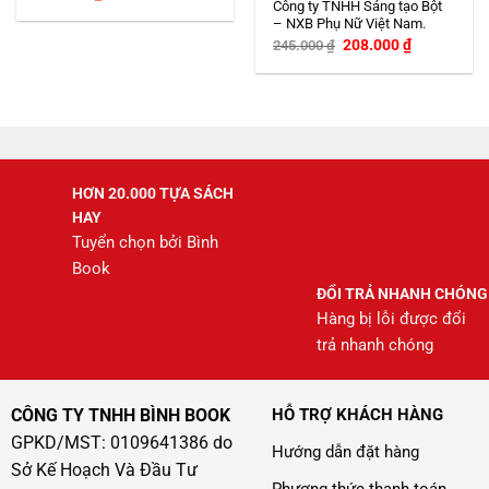
Công ty TNHH Sáng tạo Bột
– NXB Phụ Nữ Việt Nam.
Giá
Giá
208.000
₫
245.000
₫
gốc
hiện
là:
tại
245.000 ₫.
là:
208.000 ₫.
HƠN 20.000 TỰA SÁCH
HAY
Tuyển chọn bởi Bình
Book
ĐỔI TRẢ NHANH CHÓNG
Hàng bị lỗi được đổi
trả nhanh chóng
CÔNG TY TNHH BÌNH BOOK
HỖ TRỢ KHÁCH HÀNG
GPKD/MST: 0109641386 do
Hướng dẫn đặt hàng
Sở Kế Hoạch Và Đầu Tư