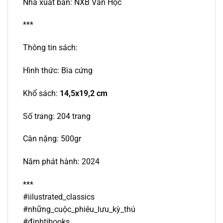
Nhà xuất bản: NXB Văn Học
***
Thông tin sách:
Hình thức: Bìa cứng
Khổ sách:
1
4,5
x
19,2
cm
Số trang: 204 trang
Cân nặng: 500gr
Năm phát hành: 2024
***
#iilustrated_classics
#những_cuộc_phiêu_lưu_kỳ_thú
#đinhtibooks