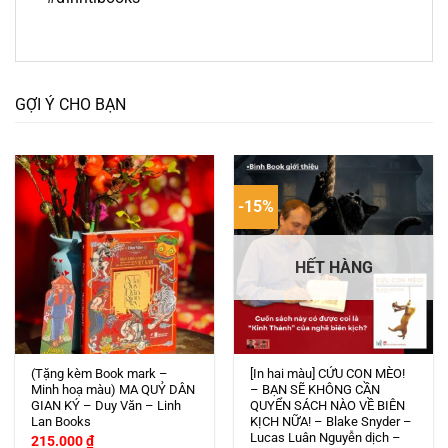
GỢI Ý CHO BẠN
-15%
HẾT HÀNG
(Tặng kèm Book mark –
[In hai màu] CỨU CON MÈO!
Minh hoạ màu) MA QUỶ DÂN
– BẠN SẼ KHÔNG CẦN
GIAN KÝ – Duy Văn – Linh
QUYỂN SÁCH NÀO VỀ BIÊN
Lan Books
KỊCH NỮA! – Blake Snyder –
Lucas Luân Nguyễn dịch –
215.000
₫