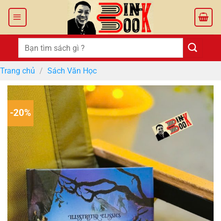
Bỏ
qua
nội
dung
Tìm
kiếm:
Trang chủ
/
Sách Văn Học
-20%