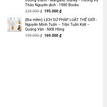
trưởng thành - Margaret Sidney - Trương Vũ
Thảo Nguyên dịch - 1980 Books
Giá
Giá
229.000
₫
195.000
₫
gốc
hiện
(Bìa mềm) LỊCH SỬ PHÁP LUẬT THẾ GIỚI -
là:
tại
Nguyễn Minh Tuấn – Trần Tuấn Kiệt –
229.000 ₫.
là:
Quảng Văn - NXB Hồng
195.000 ₫.
Giá
Giá
199.000
₫
169.000
₫
gốc
hiện
là:
tại
199.000 ₫.
là:
NHẤT VỀ CÁC NÀNG TIÊN CÁ – Nhiều tác giả – Linh Chi dịch – Đinh 
169.000 ₫.