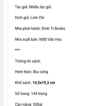
Tác giả: Nhiều tác giả
Dịch giả: Linh Chi
Nhà phát hành: Đinh Tị Books
Nhà xuất bản: NXB Văn Học
***
Thông tin sách:
Hình thức: Bìa cứng
Khổ sách:
1
4,5
x
19,3
cm
Số trang: 144 trang
Cân nặng: 500gr