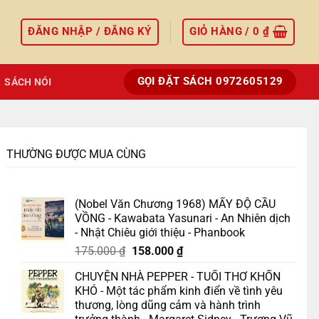
ĐĂNG NHẬP / ĐĂNG KÝ
GIỎ HÀNG /
0
₫
GỌI ĐẶT SÁCH 0972605129
SÁCH NÓI
THƯỜNG ĐƯỢC MUA CÙNG
(Nobel Văn Chương 1968) MẤY ĐỘ CẦU
VỒNG - Kawabata Yasunari - An Nhiên dịch
- Nhật Chiêu giới thiệu - Phanbook
Giá
Giá
175.000
₫
158.000
₫
gốc
hiện
CHUYỆN NHÀ PEPPER - TUỔI THƠ KHỐN
là:
tại
KHÓ - Một tác phẩm kinh điển về tình yêu
175.000 ₫.
là:
thương, lòng dũng cảm và hành trình
158.000 ₫.