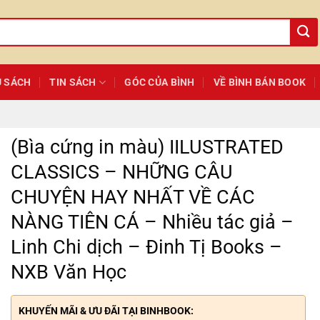
Ủ SÁCH
TIN SÁCH
GÓC CỦA BÌNH
VỀ BÌNH BÁN BOOK
(Bìa cứng in màu) IILUSTRATED
CLASSICS – NHỮNG CÂU
CHUYỆN HAY NHẤT VỀ CÁC
NÀNG TIÊN CÁ – Nhiều tác giả –
Linh Chi dịch – Đinh Tị Books –
NXB Văn Học
KHUYẾN MÃI & ƯU ĐÃI TẠI BINHBOOK: