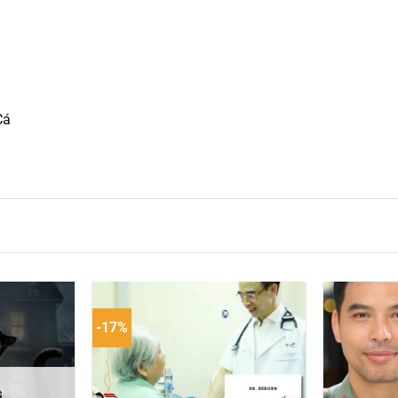
Cá
-17%
G