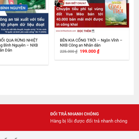
HỔI QUA RỪNG NHIỆT
BÊN KIA CỔNG TRỜI – Ngôn Vĩnh –
g Bình Nguyên – NXB
NXB Công an Nhân dân
ân Dân
Giá
Giá
199.000
₫
225.000
₫
gốc
hiện
là:
tại
225.000 ₫.
là:
199.000 ₫.
ĐỔI TRẢ NHANH CHÓNG
Hàng bị lỗi được đổi trả nhanh chóng