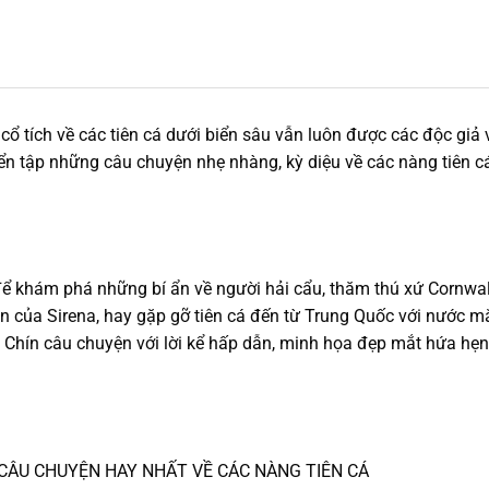
 tích về các tiên cá dưới biển sâu vẫn luôn được các độc giả v
ển tập những câu chuyện nhẹ nhàng, kỳ diệu về các nàng tiên 
để khám phá những bí ẩn về người hải cẩu, thăm thú xứ Cornwal
n của Sirena, hay gặp gỡ tiên cá đến từ Trung Quốc với nước mắ
. Chín câu chuyện với lời kể hấp dẫn, minh họa đẹp mắt hứa hẹ
G CÂU CHUYỆN HAY NHẤT VỀ CÁC NÀNG TIÊN CÁ