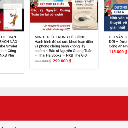
ÈO! – BẠN
MINH TRIẾT TRONG LỐI SỐNG –
GIÓ VẪN T
 SÁCH NÀO
Hành trình để có sức khoẻ toàn diện
ĐỚI – Dươn
ake Snyder
và phòng chống bệnh không lây
Công An Nh
ch – Công
nhiễm – Bác sĩ Nguyễn Quang Tuấn
115.000
₫
 NXB Phụ
– Thái Hà Books – NXB Thế Giới
Giá
Giá
299.000
₫
359.000
₫
gốc
hiện
iá
là:
tại
iện
359.000 ₫.
là:
i
299.000 ₫.
:
08.000 ₫.