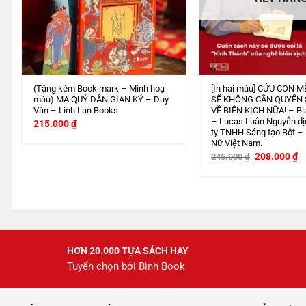
(Tặng kèm Book mark – Minh hoạ
[In hai màu] CỨU CON M
màu) MA QUỶ DÂN GIAN KÝ – Duy
SẼ KHÔNG CẦN QUYỂN
Văn – Linh Lan Books
VỀ BIÊN KỊCH NỮA! – Bl
– Lucas Luân Nguyễn dị
215.000
₫
ty TNHH Sáng tạo Bột –
Nữ Việt Nam.
Giá
G
208.000
₫
245.000
₫
gốc
h
là:
tạ
245.000 ₫.
là
2
HƠN 20.000 TỰA SÁCH HAY
Tuyển chọn bởi Bình Book