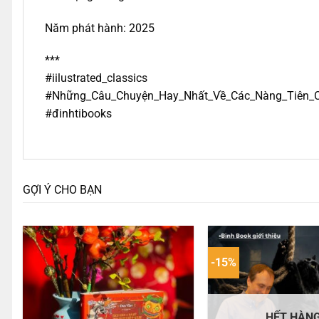
Năm phát hành: 2025
***
#iilustrated_classics
#Những_Câu_Chuyện_Hay_Nhất_Về_Các_Nàng_Tiên_
#đinhtibooks
GỢI Ý CHO BẠN
-15%
HẾT HÀN