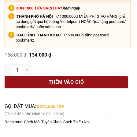
HƠN 1000 TỰA SÁCH HAY
Xem ngay
THÀNH PHỐ HÀ NỘI
Từ 1000.000đ MIỄN PHÍ GIAO HÀNG (chỉ
áp dụng gửi qua hệ thống Viettelpost) HOẶC Quà tặng postcard/
bookmark/ cuốn sách nhỏ
CÁC TỈNH THÀNH KHÁC
Từ 500.000đ tặng postcard,
bookmark;
Giá
Giá
168.000
₫
134.000
₫
gốc
hiện
là:
tại
(Bìa cứng in màu) IILUSTRATED CLASSICS – NHỮNG CÂU CHUYỆN HAY 
168.000 ₫.
là:
134.000 ₫.
THÊM VÀO GIỎ
GỌI ĐẶT MUA:
0972.605.129
(Thứ 2 đến Chủ Nhật | 8:00 - 18:00)
Danh mục:
Sách Mới Tuyển Chọn
,
Sách Thiếu Nhi