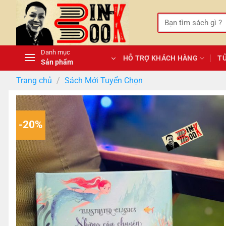
Bỏ
qua
Tìm
kiếm:
nội
dung
Danh mục
HỖ TRỢ KHÁCH HÀNG
T
Sản phẩm
Trang chủ
/
Sách Mới Tuyển Chọn
-20%