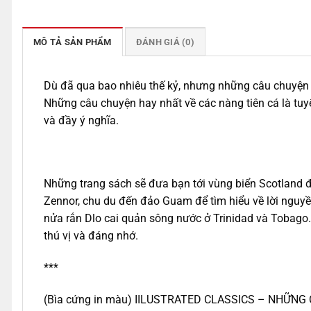
MÔ TẢ SẢN PHẨM
ĐÁNH GIÁ (0)
Dù đã qua bao nhiêu thế kỷ, nhưng những câu chuyện cổ
Những câu chuyện hay nhất về các nàng tiên cá là tuy
và đầy ý nghĩa.
Những trang sách sẽ đưa bạn tới vùng biển Scotland 
Zennor, chu du đến đảo Guam để tìm hiểu về lời nguyề
nửa rắn Dlo cai quản sông nước ở Trinidad và Tobago
thú vị và đáng nhớ.
***
(Bìa cứng in màu) IILUSTRATED CLASSICS – NHỮN