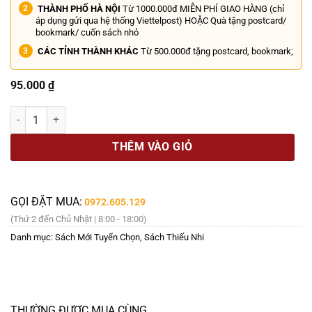
THÀNH PHỐ HÀ NỘI
Từ 1000.000đ MIỄN PHÍ GIAO HÀNG (chỉ
áp dụng gửi qua hệ thống Viettelpost) HOẶC Quà tặng postcard/
bookmark/ cuốn sách nhỏ
CÁC TỈNH THÀNH KHÁC
Từ 500.000đ tặng postcard, bookmark;
95.000
₫
(Bìa cứng) GẤU POOH VÀ TÔI – Jeanne Willis – Nhân Dân Books - N
THÊM VÀO GIỎ
GỌI ĐẶT MUA:
0972.605.129
(Thứ 2 đến Chủ Nhật | 8:00 - 18:00)
Danh mục:
Sách Mới Tuyển Chọn
,
Sách Thiếu Nhi
THƯỜNG ĐƯỢC MUA CÙNG