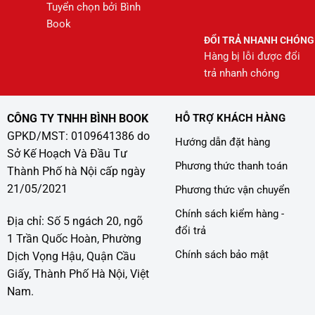
Tuyển chọn bởi Bình
Book
ĐỔI TRẢ NHANH CHÓNG
Hàng bị lỗi được đổi
trả nhanh chóng
CÔNG TY TNHH BÌNH BOOK
HỖ TRỢ KHÁCH HÀNG
GPKD/MST: 0109641386 do
Hướng dẫn đặt hàng
Sở Kế Hoạch Và Đầu Tư
Phương thức thanh toán
Thành Phố hà Nội cấp ngày
21/05/2021
Phương thức vận chuyển
Chính sách kiểm hàng -
Địa chỉ: Số 5 ngách 20, ngõ
đổi trả
1 Trần Quốc Hoàn, Phường
Chính sách bảo mật
Dịch Vọng Hậu, Quận Cầu
Giấy, Thành Phố Hà Nội, Việt
Nam.