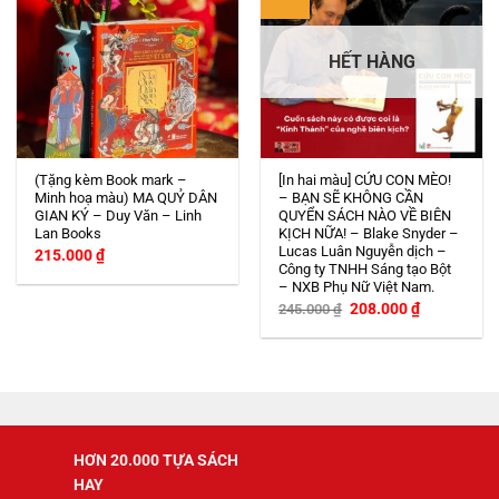
HẾT HÀNG
(Tặng kèm Book mark –
[In hai màu] CỨU CON MÈO!
Minh hoạ màu) MA QUỶ DÂN
– BẠN SẼ KHÔNG CẦN
GIAN KÝ – Duy Văn – Linh
QUYỂN SÁCH NÀO VỀ BIÊN
Lan Books
KỊCH NỮA! – Blake Snyder –
Lucas Luân Nguyễn dịch –
215.000
₫
Công ty TNHH Sáng tạo Bột
– NXB Phụ Nữ Việt Nam.
Giá
Giá
208.000
₫
245.000
₫
gốc
hiện
là:
tại
245.000 ₫.
là:
208.000 ₫.
HƠN 20.000 TỰA SÁCH
HAY