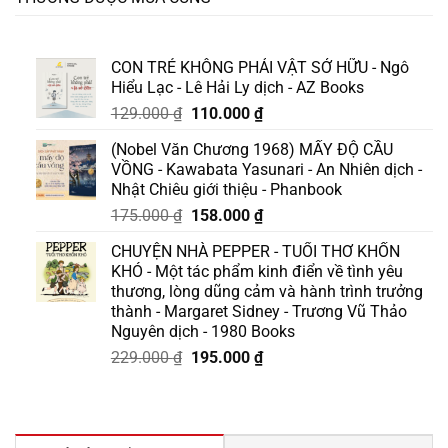
CON TRẺ KHÔNG PHẢI VẬT SỞ HỮU - Ngô
Hiểu Lạc - Lê Hải Ly dịch - AZ Books
Giá
Giá
129.000
₫
110.000
₫
gốc
hiện
(Nobel Văn Chương 1968) MẤY ĐỘ CẦU
là:
tại
VỒNG - Kawabata Yasunari - An Nhiên dịch -
129.000 ₫.
là:
Nhật Chiêu giới thiệu - Phanbook
110.000 ₫.
Giá
Giá
175.000
₫
158.000
₫
gốc
hiện
CHUYỆN NHÀ PEPPER - TUỔI THƠ KHỐN
là:
tại
KHÓ - Một tác phẩm kinh điển về tình yêu
175.000 ₫.
là:
thương, lòng dũng cảm và hành trình trưởng
158.000 ₫.
thành - Margaret Sidney - Trương Vũ Thảo
Nguyên dịch - 1980 Books
Giá
Giá
229.000
₫
195.000
₫
gốc
hiện
là:
tại
229.000 ₫.
là:
195.000 ₫.