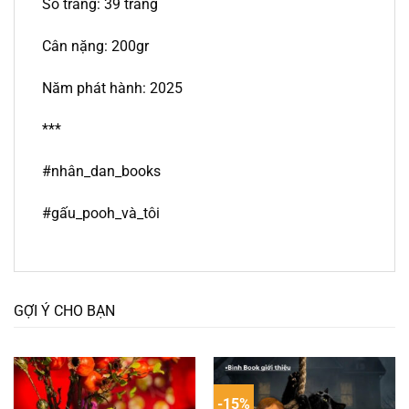
Số trang: 39 trang
Cân nặng: 200gr
Năm phát hành: 2025
***
#nhân_dan_books
#gấu_pooh_và_tôi
GỢI Ý CHO BẠN
-15%