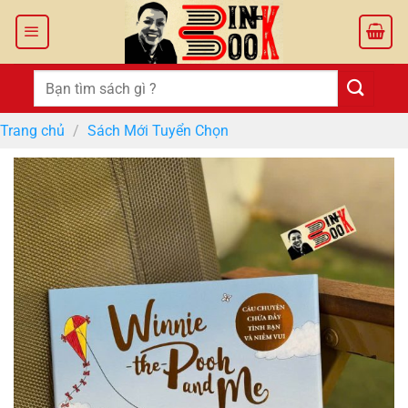
Bỏ
qua
nội
dung
Tìm
kiếm:
Trang chủ
/
Sách Mới Tuyển Chọn