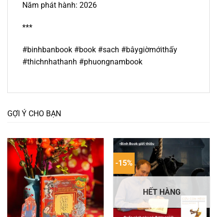
Năm phát hành: 2026
***
#binhbanbook #book #sach #bâygiờmớithấy
#thichnhathanh #phuongnambook
GỢI Ý CHO BẠN
-15%
HẾT HÀNG