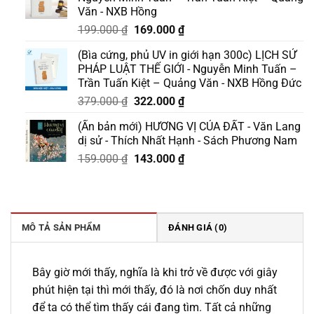
Văn - NXB Hồng
Giá
Giá
199.000
₫
169.000
₫
gốc
hiện
(Bìa cứng, phủ UV in giới hạn 300c) LỊCH SỬ
là:
tại
PHÁP LUẬT THẾ GIỚI - Nguyễn Minh Tuấn –
199.000 ₫.
là:
Trần Tuấn Kiệt – Quảng Văn - NXB Hồng Đức
169.000 ₫.
Giá
Giá
379.000
₫
322.000
₫
gốc
hiện
(Ấn bản mới) HƯƠNG VỊ CỦA ĐẤT - Văn Lang
là:
tại
dị sử - Thích Nhất Hạnh - Sách Phương Nam
379.000 ₫.
là:
Giá
Giá
159.000
₫
143.000
₫
322.000 ₫.
gốc
hiện
là:
tại
159.000 ₫.
là:
143.000 ₫.
MÔ TẢ SẢN PHẨM
ĐÁNH GIÁ (0)
Bây giờ mới thấy
,
nghĩa là khi trở về được với giây
phút hiện tại thì mới thấy, đó là nơi chốn duy nhất
để ta có thể tìm thấy cái đang tìm. Tất cả những