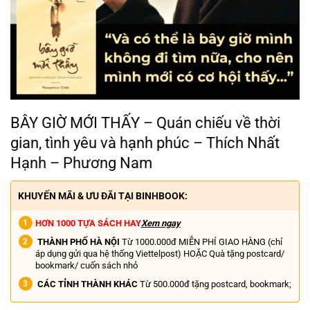
BÂY GIỜ MỚI THẤY – Quán chiếu về thời
gian, tình yêu và hạnh phúc – Thích Nhất
Hạnh – Phương Nam
KHUYẾN MÃI & ƯU ĐÃI TẠI BINHBOOK:
HƠN 1000 TỰA SÁCH HAY
Xem ngay
THÀNH PHỐ HÀ NỘI
Từ 1000.000đ MIỄN PHÍ GIAO HÀNG (chỉ
áp dụng gửi qua hệ thống Viettelpost) HOẶC Quà tặng postcard/
bookmark/ cuốn sách nhỏ
CÁC TỈNH THÀNH KHÁC
Từ 500.000đ tặng postcard, bookmark;