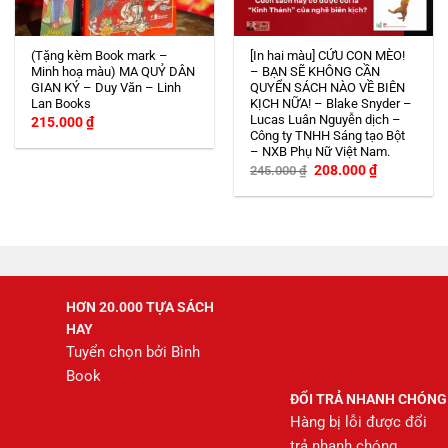
(Tặng kèm Book mark –
[In hai màu] CỨU CON MÈO!
Minh hoạ màu) MA QUỶ DÂN
– BẠN SẼ KHÔNG CẦN
GIAN KÝ – Duy Văn – Linh
QUYỂN SÁCH NÀO VỀ BIÊN
Lan Books
KỊCH NỮA! – Blake Snyder –
Lucas Luân Nguyễn dịch –
215.000
₫
Công ty TNHH Sáng tạo Bột
– NXB Phụ Nữ Việt Nam.
Giá
Giá
208.000
₫
245.000
₫
gốc
hiện
là:
tại
245.000 ₫.
là:
208.000 ₫.
HƠN 20.000 TỰA SÁCH
HAY
Tuyển chọn bởi Bình
Book
ĐỔI TRẢ NHANH CHÓNG
Hàng bị lỗi được đổi
trả nhanh chóng