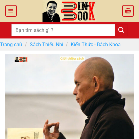
Bỏ
qua
nội
dung
Tìm
kiếm:
Trang chủ
/
Sách Thiếu Nhi
/
Kiến Thức - Bách Khoa