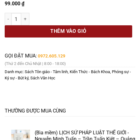
99.000
₫
BÂY GIỜ MỚI THẤY - Quán chiếu về thời gian, tình yêu và hạnh phú
THÊM VÀO GIỎ
GỌI ĐẶT MUA:
0972.605.129
(Thứ 2 đến Chủ Nhật | 8:00 - 18:00)
Danh mục:
Sách Tôn giáo - Tâm linh
,
Kiến Thức - Bách Khoa
,
Phóng sự -
Ký sự - Bút ký
,
Sách Văn Học
THƯỜNG ĐƯỢC MUA CÙNG
(Bìa mềm) LỊCH SỬ PHÁP LUẬT THẾ GIỚI -
Nguyễn Minh Tuấn – Trần Tuấn Kiệt – Quảng