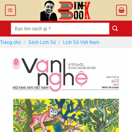
Bỏ
qua
nội
dung
Tìm
kiếm:
Trang chủ
/
Sách Lịch Sử
/
Lịch Sử Việt Nam