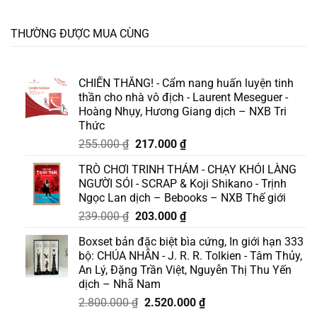
THƯỜNG ĐƯỢC MUA CÙNG
CHIẾN THẮNG! - Cẩm nang huấn luyện tinh
thần cho nhà vô địch - Laurent Meseguer -
Hoàng Nhụy, Hương Giang dịch – NXB Tri
Thức
Giá
Giá
255.000
₫
217.000
₫
gốc
hiện
TRÒ CHƠI TRINH THÁM - CHẠY KHỎI LÀNG
là:
tại
NGƯỜI SÓI - SCRAP & Koji Shikano - Trịnh
255.000 ₫.
là:
Ngọc Lan dịch – Bebooks – NXB Thế giới
217.000 ₫.
Giá
Giá
239.000
₫
203.000
₫
gốc
hiện
Boxset bản đặc biệt bìa cứng, In giới hạn 333
là:
tại
bộ: CHÚA NHẪN - J. R. R. Tolkien - Tâm Thủy,
239.000 ₫.
là:
An Lý, Đặng Trần Việt, Nguyễn Thị Thu Yến
203.000 ₫.
dịch – Nhã Nam
Giá
Giá
2.800.000
₫
2.520.000
₫
gốc
hiện