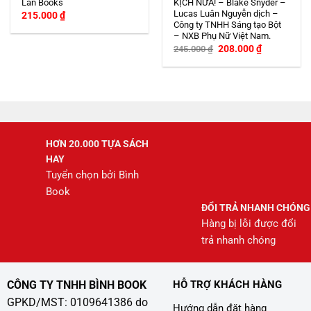
Lan Books
KỊCH NỮA! – Blake Snyder –
Lucas Luân Nguyễn dịch –
215.000
₫
Công ty TNHH Sáng tạo Bột
– NXB Phụ Nữ Việt Nam.
Giá
Giá
208.000
₫
245.000
₫
gốc
hiện
là:
tại
245.000 ₫.
là:
208.000 ₫.
HƠN 20.000 TỰA SÁCH
HAY
Tuyển chọn bởi Bình
Book
ĐỔI TRẢ NHANH CHÓNG
Hàng bị lỗi được đổi
trả nhanh chóng
CÔNG TY TNHH BÌNH BOOK
HỖ TRỢ KHÁCH HÀNG
GPKD/MST: 0109641386 do
Hướng dẫn đặt hàng