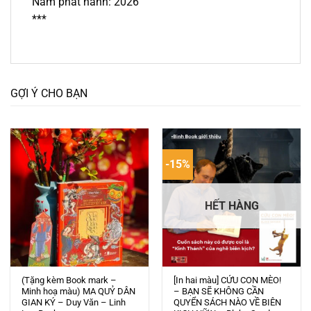
Năm phát hành: 2026
***
GỢI Ý CHO BẠN
-15%
HẾT HÀNG
(Tặng kèm Book mark –
[In hai màu] CỨU CON MÈO!
Minh hoạ màu) MA QUỶ DÂN
– BẠN SẼ KHÔNG CẦN
GIAN KÝ – Duy Văn – Linh
QUYỂN SÁCH NÀO VỀ BIÊN