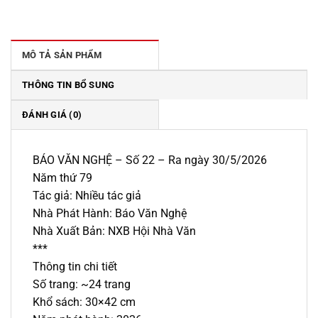
là:
tại
2.800.000 ₫.
là:
2.520.000 ₫.
MÔ TẢ SẢN PHẨM
THÔNG TIN BỔ SUNG
ĐÁNH GIÁ (0)
BÁO VĂN NGHỆ – Số 22 – Ra ngày 30/5/2026
Năm thứ 79
Tác giả: Nhiều tác giả
Nhà Phát Hành: Báo Văn Nghệ
Nhà Xuất Bản: NXB Hội Nhà ​Văn
***
Thông tin chi tiết
Số trang: ~24 trang
Khổ sách: 30×42 cm