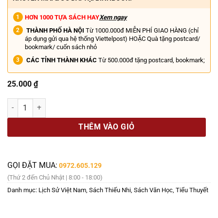
HƠN 1000 TỰA SÁCH HAY
Xem ngay
THÀNH PHỐ HÀ NỘI
Từ 1000.000đ MIỄN PHÍ GIAO HÀNG (chỉ
áp dụng gửi qua hệ thống Viettelpost) HOẶC Quà tặng postcard/
bookmark/ cuốn sách nhỏ
CÁC TỈNH THÀNH KHÁC
Từ 500.000đ tặng postcard, bookmark;
25.000
₫
BÁO VĂN NGHỆ - Số 22 - Ra ngày 30/5/2026 Năm thứ 79 số lượng
THÊM VÀO GIỎ
GỌI ĐẶT MUA:
0972.605.129
(Thứ 2 đến Chủ Nhật | 8:00 - 18:00)
Danh mục:
Lịch Sử Việt Nam
,
Sách Thiếu Nhi
,
Sách Văn Học
,
Tiểu Thuyết