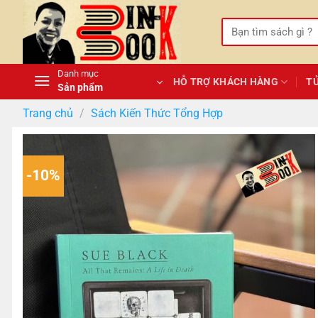
Bỏ
qua
Tìm
kiếm:
nội
dung
Danh mục
HỖ TRỢ KHÁCH HÀNG
T
Sản phẩm
Trang chủ
/
Sách Kiến Thức Tổng Hợp
-10%