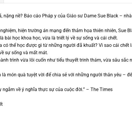
bã, nặng nề? Báo cáo Pháp y của Giáo sư Dame Sue Black – nhà
.
nghiệm, hiện trường án mạng đến thảm họa thiên nhiên, Sue B
là bài học khoa học, vừa là triết lý về sự sống và cái chết.
ta có thể học được gì từ những người đã khuất? Vì sao cái chết 
 về sự sống và mất mát.
nh trình vừa lôi cuốn như tiểu thuyết trinh thám, vừa sâu sắc
là món quà tuyệt vời để chia sẻ với những người thân yêu – đ
y ngẫm về ý nghĩa thực sự của cuộc đời.” – The Times
ết