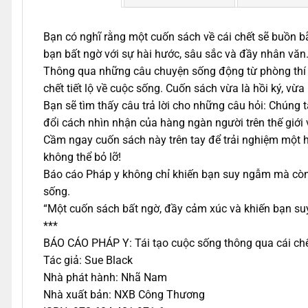
Bạn có nghĩ rằng một cuốn sách về cái chết sẽ buồn 
bạn bất ngờ với sự hài hước, sâu sắc và đầy nhân văn
Thông qua những câu chuyện sống động từ phòng thí 
chết tiết lộ về cuộc sống. Cuốn sách vừa là hồi ký, vừa 
Bạn sẽ tìm thấy câu trả lời cho những câu hỏi: Chúng 
đổi cách nhìn nhận của hàng ngàn người trên thế giới
Cầm ngay cuốn sách này trên tay để trải nghiệm một hà
không thể bỏ lỡ!
Báo cáo Pháp y không chỉ khiến bạn suy ngẫm mà còn 
sống.
“Một cuốn sách bất ngờ, đầy cảm xúc và khiến bạn su
***
BÁO CÁO PHÁP Y: Tái tạo cuộc sống thông qua cái ch
Tác giả: Sue Black
Nhà phát hành: Nhã Nam
Nhà xuất bản: NXB Công Thương