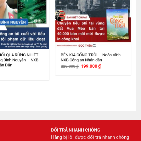
HỔI QUA RỪNG NHIỆT
BÊN KIA CỔNG TRỜI – Ngôn Vĩnh –
g Bình Nguyên – NXB
NXB Công an Nhân dân
ân Dân
Giá
Giá
199.000
₫
225.000
₫
gốc
hiện
là:
tại
225.000 ₫.
là:
199.000 ₫.
ĐỔI TRẢ NHANH CHÓNG
Hàng bị lỗi được đổi trả nhanh chóng