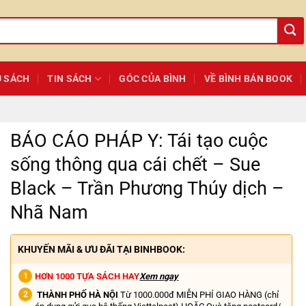
Ủ SÁCH
TIN SÁCH
GÓC CỦA BÌNH
VỀ BÌNH BÁN BOOK
BÁO CÁO PHÁP Y: Tái tạo cuộc
sống thông qua cái chết – Sue
Black – Trần Phương Thúy dịch –
Nhã Nam
KHUYẾN MÃI & ƯU ĐÃI TẠI BINHBOOK:
HƠN 1000 TỰA SÁCH HAY
Xem ngay
THÀNH PHỐ HÀ NỘI
Từ 1000.000đ MIỄN PHÍ GIAO HÀNG (chỉ