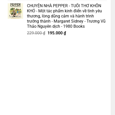
gốc
hiện
CHUYỆN NHÀ PEPPER - TUỔI THƠ KHỐN
là:
tại
KHÓ - Một tác phẩm kinh điển về tình yêu
175.000 ₫.
là:
thương, lòng dũng cảm và hành trình
158.000 ₫.
trưởng thành - Margaret Sidney - Trương Vũ
Thảo Nguyên dịch - 1980 Books
Giá
Giá
229.000
₫
195.000
₫
gốc
hiện
- Trần Phương Thúy dịch - Nhã Nam số lượng
là:
tại
229.000 ₫.
là:
195.000 ₫.