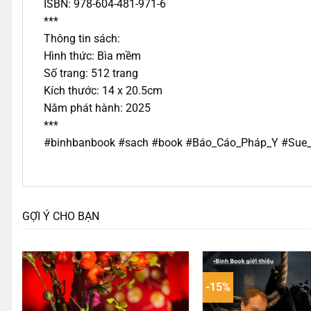
ISBN: 978-604-481-971-6
***
Thông tin sách:
Hình thức: Bìa mềm
Số trang: 512 trang
Kích thước: 14 x 20.5cm
Năm phát hành: 2025
***
#binhbanbook #sach #book #Báo_Cáo_Pháp_Y #Sue
GỢI Ý CHO BẠN
-15%