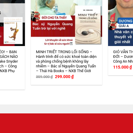
G
ÈO! – BẠN
MINH TRIẾT TRONG LỐI SỐNG –
GIÓ VẪN T
 SÁCH NÀO
Hành trình để có sức khoẻ toàn diện
ĐỚI – Dươn
ake Snyder
và phòng chống bệnh không lây
Công An Nh
ch – Công
nhiễm – Bác sĩ Nguyễn Quang Tuấn
115.000
₫
 NXB Phụ
– Thái Hà Books – NXB Thế Giới
Giá
Giá
299.000
₫
359.000
₫
gốc
hiện
iá
là:
tại
iện
359.000 ₫.
là:
i
299.000 ₫.
:
08.000 ₫.