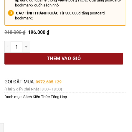
áp dụng gửi qua hệ thống Viettelpost) HOẶC Quà tặng postcard/
bookmark/ cuốn sách nhỏ
CÁC TỈNH THÀNH KHÁC
Từ 500.000đ tặng postcard,
bookmark;
Giá
Giá
218.000
₫
196.000
₫
gốc
hiện
là:
tại
BÁO CÁO PHÁP Y: Tái tạo cuộc sống thông qua cái chết - Sue Black 
218.000 ₫.
là:
196.000 ₫.
THÊM VÀO GIỎ
GỌI ĐẶT MUA:
0972.605.129
(Thứ 2 đến Chủ Nhật | 8:00 - 18:00)
Danh mục:
Sách Kiến Thức Tổng Hợp