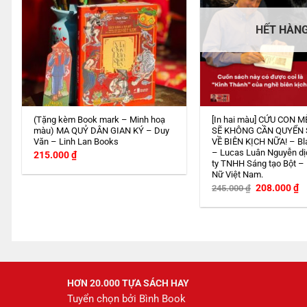
HẾT HÀN
(Tặng kèm Book mark – Minh hoạ
[In hai màu] CỨU CON M
màu) MA QUỶ DÂN GIAN KÝ – Duy
SẼ KHÔNG CẦN QUYỂN
Văn – Linh Lan Books
VỀ BIÊN KỊCH NỮA! – Bl
– Lucas Luân Nguyễn dị
215.000
₫
ty TNHH Sáng tạo Bột –
Nữ Việt Nam.
Giá
G
208.000
₫
245.000
₫
gốc
h
là:
tạ
245.000 ₫.
là
2
HƠN 20.000 TỰA SÁCH HAY
Tuyển chọn bởi Bình Book