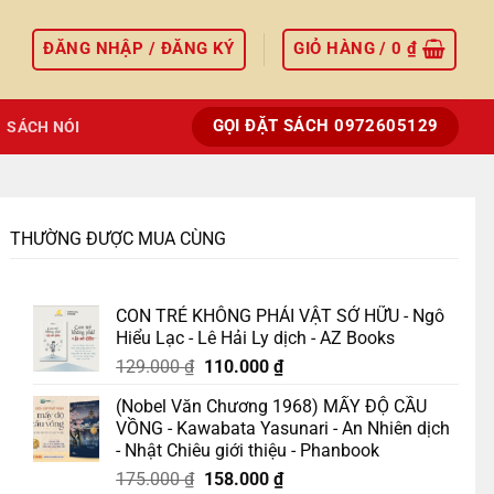
ĐĂNG NHẬP / ĐĂNG KÝ
GIỎ HÀNG /
0
₫
GỌI ĐẶT SÁCH 0972605129
SÁCH NÓI
THƯỜNG ĐƯỢC MUA CÙNG
CON TRẺ KHÔNG PHẢI VẬT SỞ HỮU - Ngô
Hiểu Lạc - Lê Hải Ly dịch - AZ Books
Giá
Giá
129.000
₫
110.000
₫
gốc
hiện
(Nobel Văn Chương 1968) MẤY ĐỘ CẦU
là:
tại
VỒNG - Kawabata Yasunari - An Nhiên dịch
129.000 ₫.
là:
- Nhật Chiêu giới thiệu - Phanbook
110.000 ₫.
Giá
Giá
175.000
₫
158.000
₫