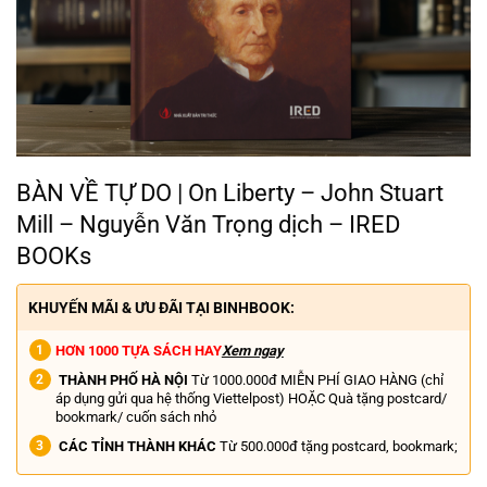
BÀN VỀ TỰ DO | On Liberty – John Stuart
Mill – Nguyễn Văn Trọng dịch – IRED
BOOKs
KHUYẾN MÃI & ƯU ĐÃI TẠI BINHBOOK:
HƠN 1000 TỰA SÁCH HAY
Xem ngay
THÀNH PHỐ HÀ NỘI
Từ 1000.000đ MIỄN PHÍ GIAO HÀNG (chỉ
áp dụng gửi qua hệ thống Viettelpost) HOẶC Quà tặng postcard/
bookmark/ cuốn sách nhỏ
CÁC TỈNH THÀNH KHÁC
Từ 500.000đ tặng postcard, bookmark;