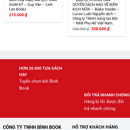
GIAN KÝ – Duy Văn – Linh
QUYỂN SÁCH NÀO VỀ BIÊN
Lan Books
KỊCH NỮA! – Blake Snyder –
Lucas Luân Nguyễn dịch –
215.000
₫
Công ty TNHH Sáng tạo Bột
– NXB Phụ Nữ Việt Nam.
Giá
Giá
208.000
₫
245.000
₫
gốc
hiện
là:
tại
245.000 ₫.
là:
208.000 ₫.
HƠN 20.000 TỰA SÁCH
HAY
Tuyển chọn bởi Bình
Book
ĐỔI TRẢ NHANH CHÓNG
Hàng bị lỗi được đổi
trả nhanh chóng
CÔNG TY TNHH BÌNH BOOK
HỖ TRỢ KHÁCH HÀNG