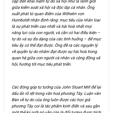
cập đến khái niệm tự do xã hội như là
ranh giới
giữa kiểm soát xã hội và độc lập cá nhân. Ông
xuất phát từ quan điểm của
Wilhelm von
Humboldt nhận định rằng: mục tiêu của nhân loại
là sự phát triển cao nhất
và hài hoà nhất mọi
năng lực của con người, và cần có hai điều kiện –
tự do và sự đa dạng của các tình huống – để mục
tiêu ấy có thể đạt được. Ông đề ra các nguyên lý
về quyền tự do nhằm đạt được sự hài hoà trong
quan hệ giữa con người cá nhân và cộng đồng xã
hội, hướng tới mục tiêu phát triển.
Các đóng góp tư tưởng của John Stuart Mill để lại
dấu ấn rõ rệt trong văn hoá phương
Tây. Luận văn
Bàn về tự do của ông luôn được các học giả
phương Tây coi là tác phẩm
kinh điển và sau gần
một thế kỷ rưỡi nó vẫn còn là đối tượng được trích