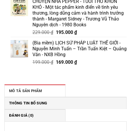
CHUYỆN NHÀ PEPPER - TUỔI THƠ KHỐN
là:
tại
KHÓ - Một tác phẩm kinh điển về tình yêu
175.000 ₫.
là:
thương, lòng dũng cảm và hành trình trưởng
158.000 ₫.
thành - Margaret Sidney - Trương Vũ Thảo
Nguyên dịch - 1980 Books
Giá
Giá
229.000
₫
195.000
₫
gốc
hiện
(Bìa mềm) LỊCH SỬ PHÁP LUẬT THẾ GIỚI -
là:
tại
Nguyễn Minh Tuấn – Trần Tuấn Kiệt – Quảng
229.000 ₫.
là:
Văn - NXB Hồng
195.000 ₫.
Giá
Giá
199.000
₫
169.000
₫
gốc
hiện
là:
tại
199.000 ₫.
là:
169.000 ₫.
MÔ TẢ SẢN PHẨM
THÔNG TIN BỔ SUNG
ĐÁNH GIÁ (0)