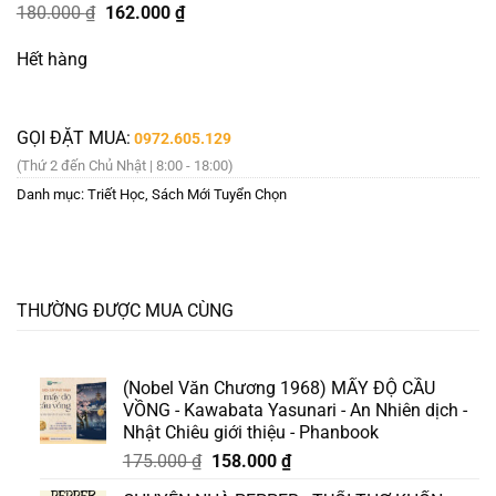
Giá
Giá
180.000
₫
162.000
₫
gốc
hiện
là:
tại
Hết hàng
180.000 ₫.
là:
162.000 ₫.
GỌI ĐẶT MUA:
0972.605.129
(Thứ 2 đến Chủ Nhật | 8:00 - 18:00)
Danh mục:
Triết Học
,
Sách Mới Tuyển Chọn
THƯỜNG ĐƯỢC MUA CÙNG
(Nobel Văn Chương 1968) MẤY ĐỘ CẦU
VỒNG - Kawabata Yasunari - An Nhiên dịch -
Nhật Chiêu giới thiệu - Phanbook
Giá
Giá
175.000
₫
158.000
₫
gốc
hiện