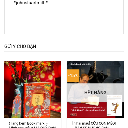
#johnstuartmill #
GỢI Ý CHO BẠN
-15%
HẾT HÀNG
(Tặng kèm Book mark –
[In hai màu] CỨU CON MÈO!
Minh hoạ màu) MA QUỶ DÂN
– BẠN SẼ KHÔNG CẦN