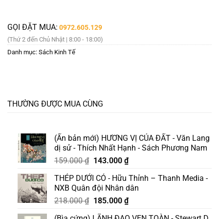
GỌI ĐẶT MUA:
0972.605.129
(Thứ 2 đến Chủ Nhật | 8:00 - 18:00)
Danh mục:
Sách Kinh Tế
THƯỜNG ĐƯỢC MUA CÙNG
(Ấn bản mới) HƯƠNG VỊ CỦA ĐẤT - Văn Lang
dị sử - Thích Nhất Hạnh - Sách Phương Nam
Giá
Giá
159.000
₫
143.000
₫
gốc
hiện
THÉP DƯỚI CỎ - Hữu Thỉnh – Thanh Media -
là:
tại
NXB Quân đội Nhân dân
159.000 ₫.
là:
Giá
Giá
218.000
₫
185.000
₫
143.000 ₫.
gốc
hiện
(Bìa cứng) LÃNH ĐẠO VẸN TOÀN - Stewart D.