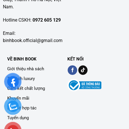
Nam.
Hotline CSKH:
0972 605 129
Email:
binhbook.official@gmail.com
VỀ BINH BOOK
KẾT NỐI
Giới thiệu nhà sách
Tủ sách luxury
Cam kết chất lượng
Khuyến mãi
Liên hệ hợp tác
Tuyển dụng