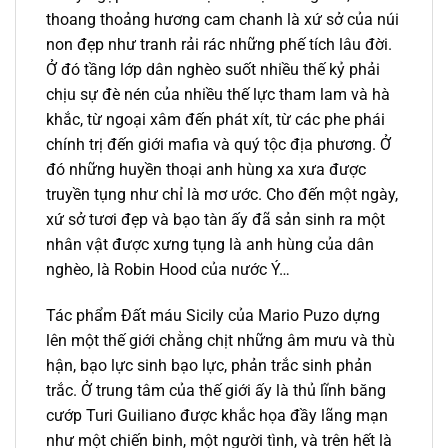
thoang thoảng hương cam chanh là xứ sở của núi
non đẹp như tranh rải rác những phế tích lâu đời.
Ở đó tầng lớp dân nghèo suốt nhiều thế kỷ phải
chịu sự đè nén của nhiều thế lực tham lam và hà
khắc, từ ngoại xâm đến phát xít, từ các phe phái
chính trị đến giới mafia và quý tộc địa phương. Ở
đó những huyền thoại anh hùng xa xưa được
truyền tụng như chỉ là mơ ước. Cho đến một ngày,
xứ sở tươi đẹp và bạo tàn ấy đã sản sinh ra một
nhân vật được xưng tụng là anh hùng của dân
nghèo, là Robin Hood của nước Ý…
Tác phẩm Đất máu Sicily của Mario Puzo dựng
lên một thế giới chằng chịt những âm mưu và thù
hận, bạo lực sinh bạo lực, phản trắc sinh phản
trắc. Ở trung tâm của thế giới ấy là thủ lĩnh băng
cướp Turi Guiliano được khắc họa đầy lãng mạn
như một chiến binh, một người tình, và trên hết là