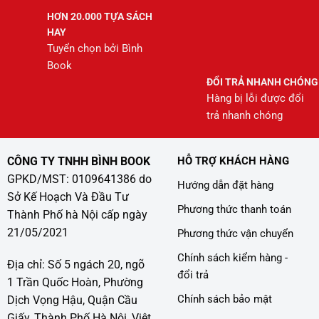
HƠN 20.000 TỰA SÁCH
HAY
Tuyển chọn bởi Bình
Book
ĐỔI TRẢ NHANH CHÓNG
Hàng bị lỗi được đổi
trả nhanh chóng
CÔNG TY TNHH BÌNH BOOK
HỖ TRỢ KHÁCH HÀNG
GPKD/MST: 0109641386 do
Hướng dẫn đặt hàng
Sở Kế Hoạch Và Đầu Tư
Phương thức thanh toán
Thành Phố hà Nội cấp ngày
21/05/2021
Phương thức vận chuyển
Chính sách kiểm hàng -
Địa chỉ: Số 5 ngách 20, ngõ
đổi trả
1 Trần Quốc Hoàn, Phường
Chính sách bảo mật
Dịch Vọng Hậu, Quận Cầu
Giấy, Thành Phố Hà Nội, Việt