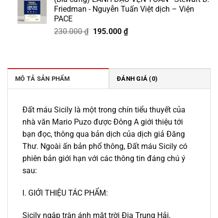
là:
tại
Friedman - Nguyễn Tuấn Việt dịch – Viện
218.000 ₫.
là:
PACE
185.000 ₫.
Giá
Giá
230.000
₫
195.000
₫
gốc
hiện
là:
tại
230.000 ₫.
là:
195.000 ₫.
MÔ TẢ SẢN PHẨM
ĐÁNH GIÁ (0)
Đất máu Sicily là một trong chín tiểu thuyết của
nhà văn Mario Puzo được Đông A giới thiệu tới
bạn đọc, thông qua bản dịch của dịch giả Đăng
Thư. Ngoài ấn bản phổ thông, Đất máu Sicily có
phiên bản giới hạn với các thông tin đáng chú ý
sau:
I. GIỚI THIỆU TÁC PHẨM:
Sicily ngập tràn ánh mặt trời Địa Trung Hải,