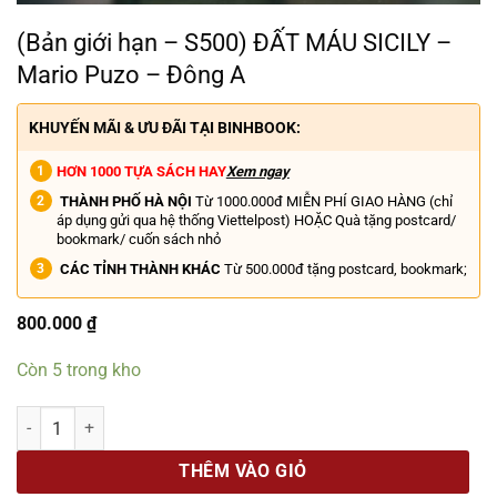
(Bản giới hạn – S500) ĐẤT MÁU SICILY –
Mario Puzo – Đông A
KHUYẾN MÃI & ƯU ĐÃI TẠI BINHBOOK:
HƠN 1000 TỰA SÁCH HAY
Xem ngay
THÀNH PHỐ HÀ NỘI
Từ 1000.000đ MIỄN PHÍ GIAO HÀNG (chỉ
áp dụng gửi qua hệ thống Viettelpost) HOẶC Quà tặng postcard/
bookmark/ cuốn sách nhỏ
CÁC TỈNH THÀNH KHÁC
Từ 500.000đ tặng postcard, bookmark;
800.000
₫
Còn 5 trong kho
(Bản giới hạn – S500) ĐẤT MÁU SICILY - Mario Puzo – Đông A số lượ
THÊM VÀO GIỎ