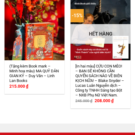
-15%
HẾT HÀNG
(Tặng kèm Book mark –
[In hai màu] CỨU CON MÈO!
Minh hoạ màu) MA QUỶ DÂN
– BẠN SẼ KHÔNG CẦN
GIAN KÝ – Duy Văn – Linh
QUYỂN SÁCH NÀO VỀ BIÊN
Lan Books
KỊCH NỮA! – Blake Snyder –
Lucas Luân Nguyễn dịch –
215.000
₫
Công ty TNHH Sáng tạo Bột
– NXB Phụ Nữ Việt Nam.
Giá
Giá
208.000
₫
245.000
₫
gốc
hiện
là:
tại
245.000 ₫.
là:
208.000 ₫.