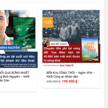
-12%
HỔI QUA RỪNG NHIỆT
BÊN KIA CỔNG TRỜI – Ngôn Vĩnh –
g Bình Nguyên – NXB
NXB Công an Nhân dân
ân Dân
Giá
Giá
199.000
₫
225.000
₫
gốc
hiện
là:
tại
225.000 ₫.
là:
199.000 ₫.