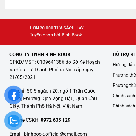
2
HƠN 20.000 TỰA SÁCH HAY
Tuyển chọn bởi Bình Book
CÔNG TY TNHH BÌNH BOOK
HỖ TRỢ K
GPKD/MST: 0109641386 do Sở Kế Hoạch
Hướng dẫn 
Và Đầu Tư Thành Phố hà Nội cấp ngày
Phương thứ
21/05/2021
Phương thứ
Địa chỉ: Số 5 ngách 20, ngõ 1 Trần Quốc
Chính sách 
Hoàn, Phường Dịch Vọng Hậu, Quận Cầu
Chính sách
Giấy, Thành Phố Hà Nội, Việt Nam.
Hotline CSKH:
0972 605 129
Email: binhbook.official@gmail.com