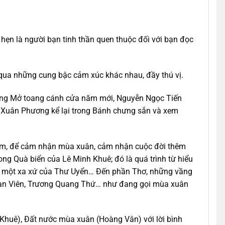
hẹn là người bạn tinh thần quen thuộc đối với bạn đọc
 qua những cung bậc cảm xúc khác nhau, đầy thú vị.
rong Mở toang cánh cửa năm mới, Nguyễn Ngọc Tiến
c Xuân Phương kể lại trong Bánh chưng sắn và xem
ăm, để cảm nhận mùa xuân, cảm nhận cuộc đời thêm
ng Quà biển của Lê Minh Khuê; đó là quá trình từ hiểu
ùng một xa xứ của Thư Uyển… Đến phần Thơ, những vầng
ế Lan Viên, Trương Quang Thứ… như đang gọi mùa xuân
 Khuê), Đất nước mùa xuân (Hoàng Vân) với lời bình