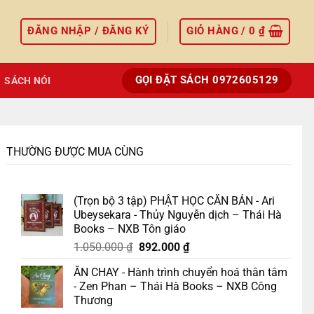
ĐĂNG NHẬP / ĐĂNG KÝ
GIỎ HÀNG /
0
₫
GỌI ĐẶT SÁCH 0972605129
SÁCH NÓI
THƯỜNG ĐƯỢC MUA CÙNG
(Trọn bộ 3 tập) PHẬT HỌC CĂN BẢN - Ari
Ubeysekara - Thủy Nguyễn dịch – Thái Hà
Books – NXB Tôn giáo
Giá
Giá
1.050.000
₫
892.000
₫
gốc
hiện
ĂN CHAY - Hành trình chuyển hoá thân tâm
là:
tại
- Zen Phan – Thái Hà Books – NXB Công
1.050.000 ₫.
là:
Thương
892.000 ₫.