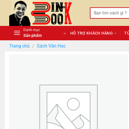
Bỏ
qua
Tìm
kiếm:
nội
dung
Danh mục
HỖ TRỢ KHÁCH HÀNG
T
Sản phẩm
Trang chủ
/
Sách Văn Học