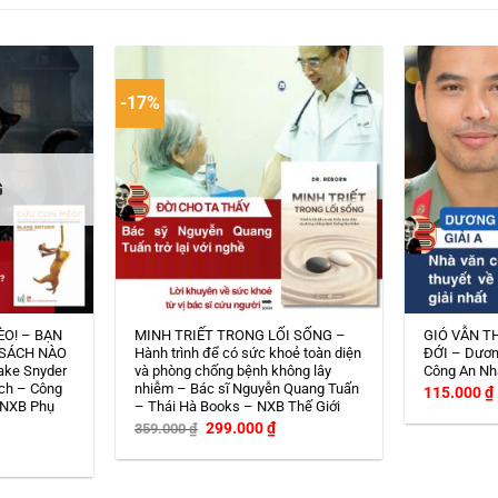
-17%
G
ÈO! – BẠN
MINH TRIẾT TRONG LỐI SỐNG –
GIÓ VẪN T
 SÁCH NÀO
Hành trình để có sức khoẻ toàn diện
ĐỚI – Dươn
ake Snyder
và phòng chống bệnh không lây
Công An Nh
ch – Công
nhiễm – Bác sĩ Nguyễn Quang Tuấn
115.000
₫
 NXB Phụ
– Thái Hà Books – NXB Thế Giới
Giá
Giá
299.000
₫
359.000
₫
gốc
hiện
iá
là:
tại
iện
359.000 ₫.
là:
i
299.000 ₫.
: