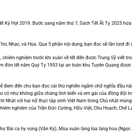
t Kỷ Hợi 2019. Bước sang năm thứ 7, Sách Tết Ất Tỵ 2025 hứa 
ơ, Nhạc, và Họa. Qua 5 phần nội dung, bạn đọc sẽ lần lượt đi
chiêm nghiệm trước khi xuân về tết đến được Trung Sỹ viết t
niệm đón tết năm Quý Tỵ 1953 tại an toàn khu Tuyên Quang đượ
sẽ đem đến cho bạn đọc cái thú nghiền ngẫm chữ nghĩa đầu n
ư có như không giữa chàng lính biển và em gái của đồng đội tro
ười Nhật với hai nữ thực tập sinh Việt Nam trong Chủ nhật m
 đầy chiêm nghiệm của Trần Đức Cường, Hữu Việt, Chu Hoạch, Ch
hư Bài ca hy vọng (Văn Ký), Mùa xuân làng lúa làng hoa (Ngọc