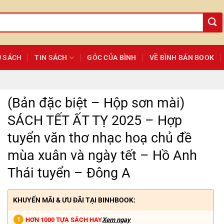
Ủ SÁCH
TIN SÁCH
GÓC CỦA BÌNH
VỀ BÌNH BÁN BOOK
(Bản đặc biệt – Hộp sơn mài)
SÁCH TẾT ẤT TỴ 2025 – Hợp
tuyển văn thơ nhạc hoạ chủ đề
mùa xuân và ngày tết – Hồ Anh
Thái tuyển – Đông A
KHUYẾN MÃI & ƯU ĐÃI TẠI BINHBOOK:
HƠN 1000 TỰA SÁCH HAY
Xem ngay