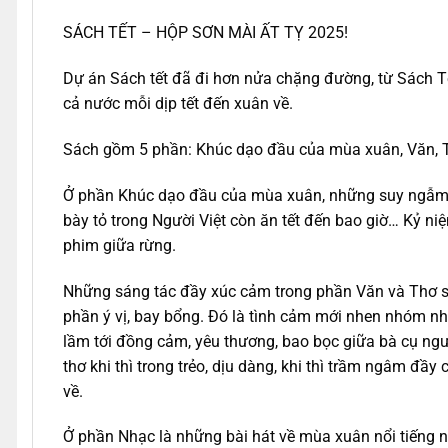
SÁCH TẾT – HỘP SƠN MÀI ẤT TỴ 2025!
Dự án Sách tết đã đi hơn nửa chặng đường, từ Sách Tế
cả nước mỗi dịp tết đến xuân về.
Sách gồm 5 phần: Khúc dạo đầu của mùa xuân, Văn, Th
Ở phần Khúc dạo đầu của mùa xuân, những suy ngẫm, 
bày tỏ trong Người Việt còn ăn tết đến bao giờ… Kỷ 
phim giữa rừng.
Những sáng tác đầy xúc cảm trong phần Văn và Thơ 
phần ý vị, bay bổng. Đó là tình cảm mới nhen nhóm nh
lầm tới đồng cảm, yêu thương, bao bọc giữa bà cụ ng
thơ khi thì trong trẻo, dịu dàng, khi thì trầm ngâm
về.
Ở phần Nhạc là những bài hát về mùa xuân nổi tiếng n