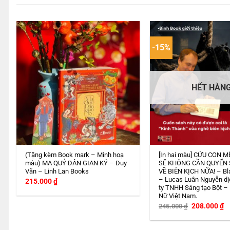
-15%
HẾT HÀN
(Tặng kèm Book mark – Minh hoạ
[In hai màu] CỨU CON M
màu) MA QUỶ DÂN GIAN KÝ – Duy
SẼ KHÔNG CẦN QUYỂN
Văn – Linh Lan Books
VỀ BIÊN KỊCH NỮA! – Bl
– Lucas Luân Nguyễn dị
215.000
₫
ty TNHH Sáng tạo Bột –
Nữ Việt Nam.
Giá
G
208.000
₫
245.000
₫
gốc
h
là:
tạ
245.000 ₫.
là