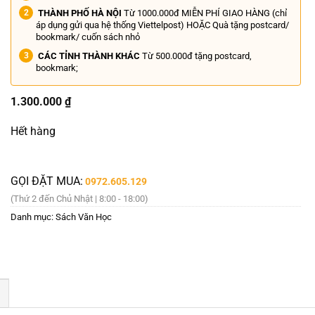
THÀNH PHỐ HÀ NỘI
Từ 1000.000đ MIỄN PHÍ GIAO HÀNG (chỉ
áp dụng gửi qua hệ thống Viettelpost) HOẶC Quà tặng postcard/
bookmark/ cuốn sách nhỏ
CÁC TỈNH THÀNH KHÁC
Từ 500.000đ tặng postcard,
bookmark;
1.300.000
₫
Hết hàng
GỌI ĐẶT MUA:
0972.605.129
(Thứ 2 đến Chủ Nhật | 8:00 - 18:00)
Danh mục:
Sách Văn Học