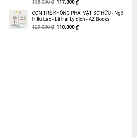
Giá
Giá
138.000
₫
117.000
₫
gốc
hiện
CON TRẺ KHÔNG PHẢI VẬT SỞ HỮU - Ngô
là:
tại
Hiểu Lạc - Lê Hải Ly dịch - AZ Books
138.000 ₫.
là:
Giá
Giá
129.000
₫
110.000
₫
117.000 ₫.
gốc
hiện
là:
tại
129.000 ₫.
là:
110.000 ₫.