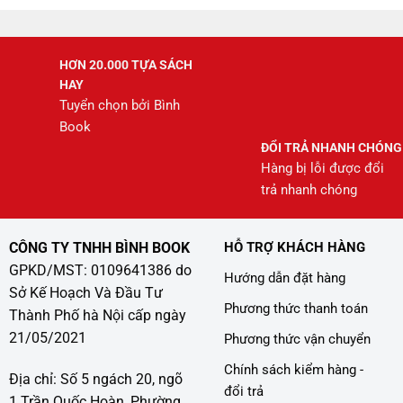
HƠN 20.000 TỰA SÁCH
HAY
Tuyển chọn bởi Bình
Book
ĐỔI TRẢ NHANH CHÓNG
Hàng bị lỗi được đổi
trả nhanh chóng
CÔNG TY TNHH BÌNH BOOK
HỖ TRỢ KHÁCH HÀNG
GPKD/MST: 0109641386 do
Hướng dẫn đặt hàng
Sở Kế Hoạch Và Đầu Tư
Phương thức thanh toán
Thành Phố hà Nội cấp ngày
21/05/2021
Phương thức vận chuyển
Chính sách kiểm hàng -
Địa chỉ: Số 5 ngách 20, ngõ
đổi trả
1 Trần Quốc Hoàn, Phường