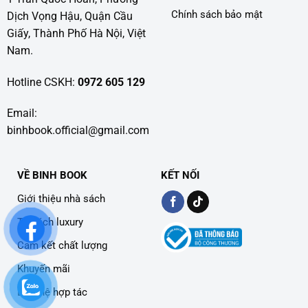
Chính sách bảo mật
Dịch Vọng Hậu, Quận Cầu
Giấy, Thành Phố Hà Nội, Việt
Nam.
Hotline CSKH:
0972 605 129
Email:
binhbook.official@gmail.com
VỀ BINH BOOK
KẾT NỐI
Giới thiệu nhà sách
Tủ sách luxury
Cam kết chất lượng
Khuyến mãi
Liên hệ hợp tác