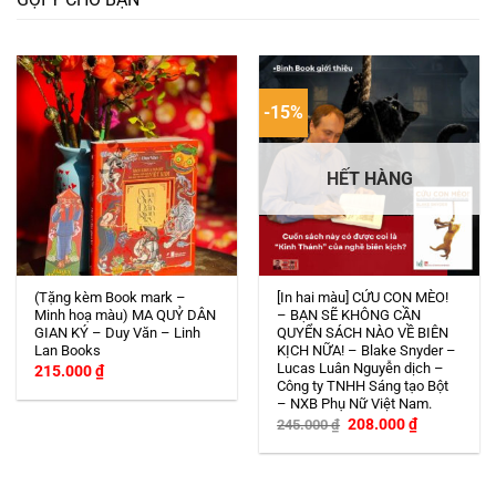
-15%
HẾT HÀNG
(Tặng kèm Book mark –
[In hai màu] CỨU CON MÈO!
Minh hoạ màu) MA QUỶ DÂN
– BẠN SẼ KHÔNG CẦN
GIAN KÝ – Duy Văn – Linh
QUYỂN SÁCH NÀO VỀ BIÊN
Lan Books
KỊCH NỮA! – Blake Snyder –
Lucas Luân Nguyễn dịch –
215.000
₫
Công ty TNHH Sáng tạo Bột
– NXB Phụ Nữ Việt Nam.
Giá
Giá
208.000
₫
245.000
₫
gốc
hiện
là:
tại
245.000 ₫.
là:
208.000 ₫.