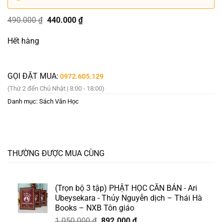
Giá
Giá
490.000
₫
440.000
₫
gốc
hiện
là:
tại
Hết hàng
490.000 ₫.
là:
440.000 ₫.
GỌI ĐẶT MUA:
0972.605.129
(Thứ 2 đến Chủ Nhật | 8:00 - 18:00)
Danh mục:
Sách Văn Học
THƯỜNG ĐƯỢC MUA CÙNG
(Trọn bộ 3 tập) PHẬT HỌC CĂN BẢN - Ari
Ubeysekara - Thủy Nguyễn dịch – Thái Hà
Books – NXB Tôn giáo
Giá
Giá
1.050.000
₫
892.000
₫