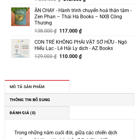
gốc
hiện
ĂN CHAY - Hành trình chuyển hoá thân tâm -
là:
tại
Zen Phan – Thái Hà Books – NXB Công
1.050.000 ₫.
là:
Thương
892.000 ₫.
Giá
Giá
138.000
₫
117.000
₫
gốc
hiện
CON TRẺ KHÔNG PHẢI VẬT SỞ HỮU - Ngô
là:
tại
Hiểu Lạc - Lê Hải Ly dịch - AZ Books
138.000 ₫.
là:
Giá
Giá
129.000
₫
110.000
₫
117.000 ₫.
gốc
hiện
là:
tại
129.000 ₫.
là:
110.000 ₫.
MÔ TẢ SẢN PHẨM
THÔNG TIN BỔ SUNG
ĐÁNH GIÁ (0)
Trong những năm cuối đời, giữa các chiến dịch