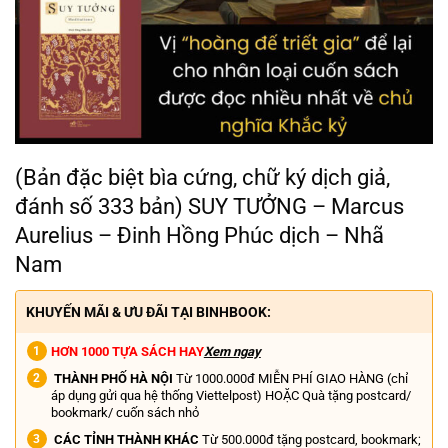
(Bản đặc biệt bìa cứng, chữ ký dịch giả,
đánh số 333 bản) SUY TƯỞNG – Marcus
Aurelius – Đinh Hồng Phúc dịch – Nhã
Nam
KHUYẾN MÃI & ƯU ĐÃI TẠI BINHBOOK:
HƠN 1000 TỰA SÁCH HAY
Xem ngay
THÀNH PHỐ HÀ NỘI
Từ 1000.000đ MIỄN PHÍ GIAO HÀNG (chỉ
áp dụng gửi qua hệ thống Viettelpost) HOẶC Quà tặng postcard/
bookmark/ cuốn sách nhỏ
CÁC TỈNH THÀNH KHÁC
Từ 500.000đ tặng postcard, bookmark;