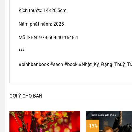
Kích thước: 14×20,5cm
Năm phát hành: 2025
Mã ISBN: 978-604-40-1648-1
***
#binhbanbook
#sach
#book
#Nhật_Ký_Đặng_Thuỳ_T
GỢI Ý CHO BẠN
-15%