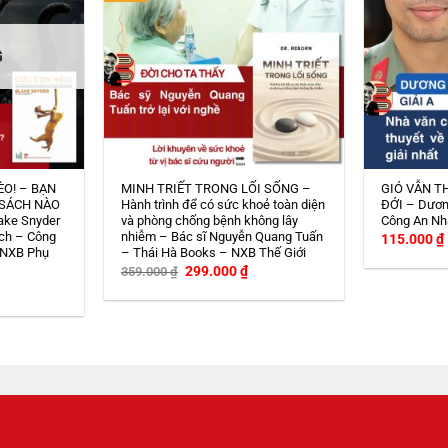
G
ÈO! – BẠN
MINH TRIẾT TRONG LỐI SỐNG –
GIÓ VẪN T
 SÁCH NÀO
Hành trình để có sức khoẻ toàn diện
ĐỚI – Dươn
ake Snyder
và phòng chống bệnh không lây
Công An Nh
ch – Công
nhiễm – Bác sĩ Nguyễn Quang Tuấn
115.000
₫
 NXB Phụ
– Thái Hà Books – NXB Thế Giới
Giá
Giá
299.000
₫
359.000
₫
gốc
hiện
iá
là:
tại
iện
359.000 ₫.
là:
i
299.000 ₫.
:
08.000 ₫.