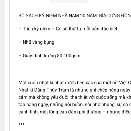
BỘ SÁCH KỶ NIỆM NHÃ NAM 20 NĂM: BÌA CỨNG ĐỒ
– Triện kỷ niệm – Có số thứ tự mỗi bản đặc biệt
– Nhũ vàng bụng
– Giấy định lượng 80-100gsm
Một cuốn nhật kí nhặt được bên xác của một nữ Việt Cộ
Nhật kí Đặng Thùy Trâm là những ghi chép hàng ngày củ
cảm mà không yếu đuối, tha thiết với cuộc sống mà kh
tạp hàng ngày, những nỗi buồn, nỗi nhớ nhung, sự cô 
cảnh tỉnh, một lòng can đảm phi thường – những điều
***