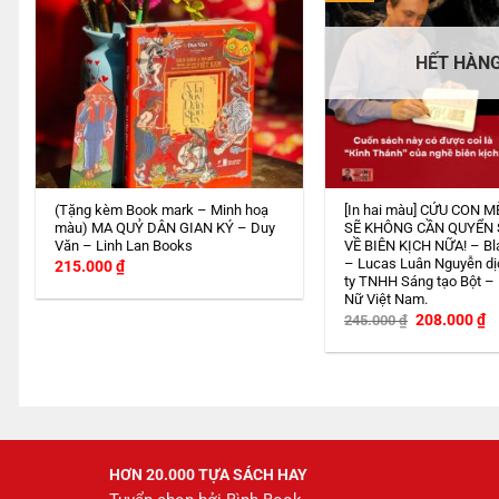
HẾT HÀN
(Tặng kèm Book mark – Minh hoạ
[In hai màu] CỨU CON M
màu) MA QUỶ DÂN GIAN KÝ – Duy
SẼ KHÔNG CẦN QUYỂN
Văn – Linh Lan Books
VỀ BIÊN KỊCH NỮA! – Bl
– Lucas Luân Nguyễn dị
215.000
₫
ty TNHH Sáng tạo Bột –
Nữ Việt Nam.
Giá
G
208.000
₫
245.000
₫
gốc
h
là:
tạ
245.000 ₫.
là
2
HƠN 20.000 TỰA SÁCH HAY