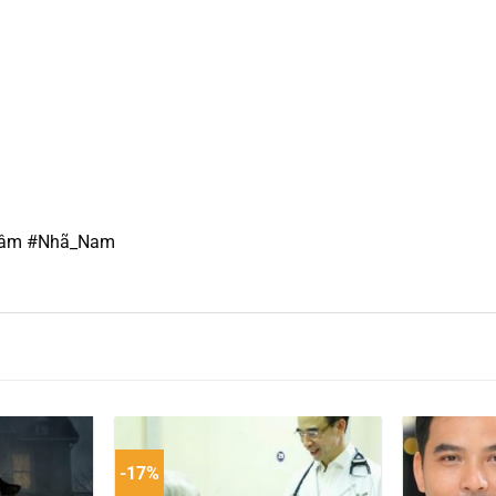
râm
#Nhã_Nam
-17%