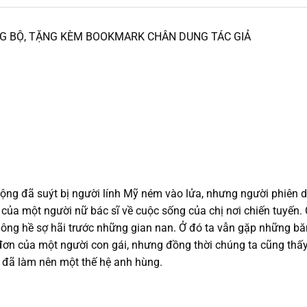
NG BỘ, TẶNG KÈM BOOKMARK CHÂN DUNG TÁC GIẢ
ng đã suýt bị người lính Mỹ ném vào lửa, nhưng người phiên dịc
a một người nữ bác sĩ về cuộc sống của chị nơi chiến tuyến. Cuố
ông hề sợ hãi trước những gian nan. Ở đó ta vẫn gặp những băn 
đơn của một người con gái, nhưng đồng thời chúng ta cũng thấy 
 đã làm nên một thế hệ anh hùng.