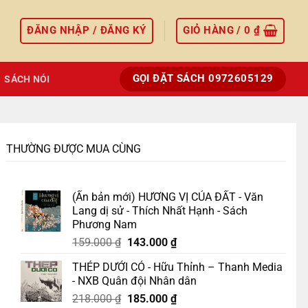
ĐĂNG NHẬP / ĐĂNG KÝ
GIỎ HÀNG /
0
₫
GỌI ĐẶT SÁCH 0972605129
SÁCH NÓI
THƯỜNG ĐƯỢC MUA CÙNG
(Ấn bản mới) HƯƠNG VỊ CỦA ĐẤT - Văn
Lang dị sử - Thích Nhất Hạnh - Sách
Phương Nam
Giá
Giá
159.000
₫
143.000
₫
gốc
hiện
THÉP DƯỚI CỎ - Hữu Thỉnh – Thanh Media
là:
tại
- NXB Quân đội Nhân dân
159.000 ₫.
là:
Giá
Giá
218.000
₫
185.000
₫
143.000 ₫.