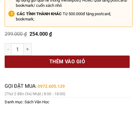
áp dụng gửi qua hệ thống Viettelpost) HOẶC Quà tặng postcard/
bookmark/ cuốn sách nhỏ
CÁC TỈNH THÀNH KHÁC
Từ 500.000đ tặng postcard,
bookmark;
Giá
Giá
299.000
₫
254.000
₫
gốc
hiện
là:
tại
(Ấn bản đặc biệt kỷ niệm 20 năm Nhã Nam) Nhật Ký Đặng Thuỳ Trâ
299.000 ₫.
là:
254.000 ₫.
THÊM VÀO GIỎ
GỌI ĐẶT MUA:
0972.605.129
(Thứ 2 đến Chủ Nhật | 8:00 - 18:00)
Danh mục:
Sách Văn Học