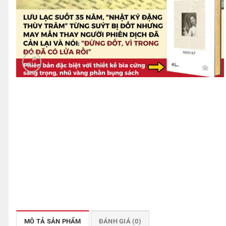
MÔ TẢ SẢN PHẨM
ĐÁNH GIÁ (0)