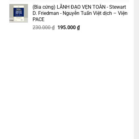
gốc
hiện
(Bìa cứng) LÃNH ĐẠO VẸN TOÀN - Stewart
là:
tại
D. Friedman - Nguyễn Tuấn Việt dịch – Viện
218.000 ₫.
là:
PACE
185.000 ₫.
Giá
Giá
230.000
₫
195.000
₫
gốc
hiện
là:
tại
230.000 ₫.
là:
m - Đặng Thuỳ Trâm – Nhã Nam số lượng
195.000 ₫.