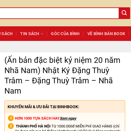
Ủ SÁCH
TIN SÁCH
GÓC CỦA BÌNH
VỀ BÌNH BÁN BOOK
(Ấn bản đặc biệt kỷ niệm 20 năm
Nhã Nam) Nhật Ký Đặng Thuỳ
Trâm – Đặng Thuỳ Trâm – Nhã
Nam
KHUYẾN MÃI & ƯU ĐÃI TẠI BINHBOOK:
HƠN 1000 TỰA SÁCH HAY
Xem ngay
THÀNH PHỐ HÀ NỘI
Từ 1000.000đ MIỄN PHÍ GIAO HÀNG (chỉ