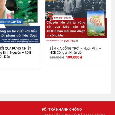
HỔI QUA RỪNG NHIỆT
BÊN KIA CỔNG TRỜI – Ngôn Vĩnh –
g Bình Nguyên – NXB
NXB Công an Nhân dân
ân Dân
Giá
Giá
199.000
₫
225.000
₫
gốc
hiện
là:
tại
225.000 ₫.
là:
199.000 ₫.
ĐỔI TRẢ NHANH CHÓNG