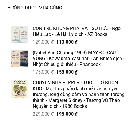
THƯỜNG ĐƯỢC MUA CÙNG
CON TRẺ KHÔNG PHẢI VẬT SỞ HỮU - Ngô
Hiểu Lạc - Lê Hải Ly dịch - AZ Books
Giá
Giá
129.000
₫
110.000
₫
gốc
hiện
(Nobel Văn Chương 1968) MẤY ĐỘ CẦU
là:
tại
VỒNG - Kawabata Yasunari - An Nhiên dịch -
129.000 ₫.
là:
Nhật Chiêu giới thiệu - Phanbook
110.000 ₫.
Giá
Giá
175.000
₫
158.000
₫
gốc
hiện
CHUYỆN NHÀ PEPPER - TUỔI THƠ KHỐN
là:
tại
KHÓ - Một tác phẩm kinh điển về tình yêu
175.000 ₫.
là:
thương, lòng dũng cảm và hành trình trưởng
158.000 ₫.
thành - Margaret Sidney - Trương Vũ Thảo
Nguyên dịch - 1980 Books
Giá
Giá
229.000
₫
195.000
₫
gốc
hiện
là:
tại