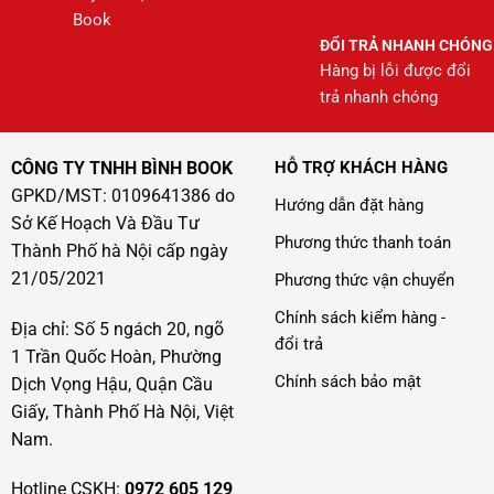
Book
ĐỔI TRẢ NHANH CHÓNG
Hàng bị lỗi được đổi
trả nhanh chóng
CÔNG TY TNHH BÌNH BOOK
HỖ TRỢ KHÁCH HÀNG
GPKD/MST: 0109641386 do
Hướng dẫn đặt hàng
Sở Kế Hoạch Và Đầu Tư
Phương thức thanh toán
Thành Phố hà Nội cấp ngày
21/05/2021
Phương thức vận chuyển
Chính sách kiểm hàng -
Địa chỉ: Số 5 ngách 20, ngõ
đổi trả
1 Trần Quốc Hoàn, Phường
Chính sách bảo mật
Dịch Vọng Hậu, Quận Cầu
Giấy, Thành Phố Hà Nội, Việt
Nam.
Hotline CSKH:
0972 605 129