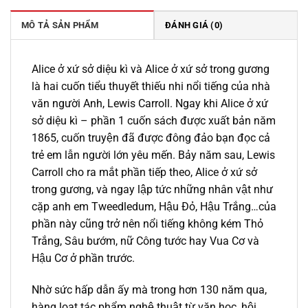
229.000 ₫.
là:
195.000 ₫.
MÔ TẢ SẢN PHẨM
ĐÁNH GIÁ (0)
Alice ở xứ sở diệu kì và Alice ở xứ sở trong gương
là hai cuốn tiểu thuyết thiếu nhi nổi tiếng của nhà
văn người Anh, Lewis Carroll. Ngay khi Alice ở xứ
sở diệu kì – phần 1 cuốn sách được xuất bản năm
1865, cuốn truyện đã được đông đảo bạn đọc cả
trẻ em lẫn người lớn yêu mến. Bảy năm sau, Lewis
Carroll cho ra mắt phần tiếp theo, Alice ở xứ sở
trong gương, và ngay lập tức những nhân vật như
cặp anh em Tweedledum, Hậu Đỏ, Hậu Trắng…của
phần này cũng trở nên nổi tiếng không kém Thỏ
Trắng, Sâu bướm, nữ Công tước hay Vua Cơ và
Hậu Cơ ở phần trước.
Nhờ sức hấp dẫn ấy mà trong hơn 130 năm qua,
hàng loạt tác phẩm nghệ thuật từ văn học, hội