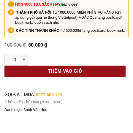
HƠN 1000 TỰA SÁCH HAY
Xem ngay
THÀNH PHỐ HÀ NỘI
Từ 1000.000đ MIỄN PHÍ GIAO HÀNG (chỉ
áp dụng gửi qua hệ thống Viettelpost) HOẶC Quà tặng postcard/
bookmark/ cuốn sách nhỏ
CÁC TỈNH THÀNH KHÁC
Từ 500.000đ tặng postcard, bookmark;
Giá
Giá
100.000
₫
80.000
₫
gốc
hiện
là:
tại
ALICE Ở XỨ SỞ DIỆU KÌ & ALICE Ở XỨ SỞ TRONG GƯƠNG – Lewis Carro
100.000 ₫.
là:
80.000 ₫.
THÊM VÀO GIỎ
GỌI ĐẶT MUA:
0972.605.129
(Thứ 2 đến Chủ Nhật | 8:00 - 18:00)
Danh mục:
Sách Văn Học