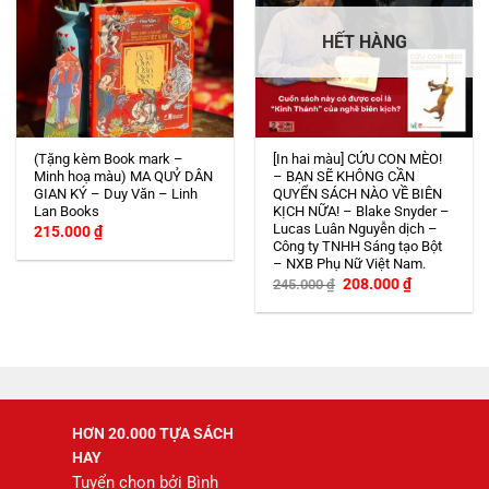
HẾT HÀNG
(Tặng kèm Book mark –
[In hai màu] CỨU CON MÈO!
Minh hoạ màu) MA QUỶ DÂN
– BẠN SẼ KHÔNG CẦN
GIAN KÝ – Duy Văn – Linh
QUYỂN SÁCH NÀO VỀ BIÊN
Lan Books
KỊCH NỮA! – Blake Snyder –
Lucas Luân Nguyễn dịch –
215.000
₫
Công ty TNHH Sáng tạo Bột
– NXB Phụ Nữ Việt Nam.
Giá
Giá
208.000
₫
245.000
₫
gốc
hiện
là:
tại
245.000 ₫.
là:
208.000 ₫.
HƠN 20.000 TỰA SÁCH
HAY
Tuyển chọn bởi Bình