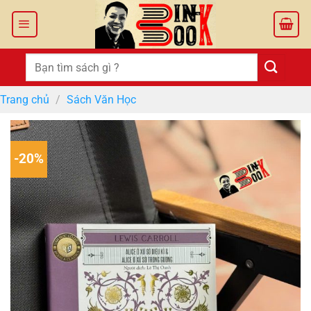
Bỏ
qua
nội
dung
Tìm
kiếm:
Trang chủ
/
Sách Văn Học
-20%