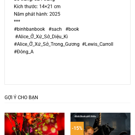
Kích thước: 14×21 cm
Năm phát hành: 2025
***
#binhbanbook #sach #book
#Alice_Ở_Xứ_Sở_Diệu_Kì
#Alice_Ở_Xứ_Sở_Trong_Gương #Lewis_Carroll
#Đông_A
GỢI Ý CHO BẠN
-15%