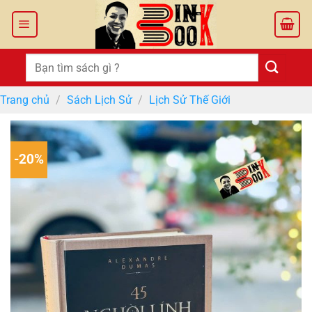
Bỏ
qua
nội
dung
Tìm
kiếm:
Trang chủ
/
Sách Lịch Sử
/
Lịch Sử Thế Giới
-20%