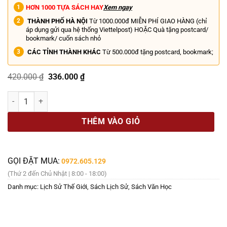
HƠN 1000 TỰA SÁCH HAY
Xem ngay
THÀNH PHỐ HÀ NỘI
Từ 1000.000đ MIỄN PHÍ GIAO HÀNG (chỉ
áp dụng gửi qua hệ thống Viettelpost) HOẶC Quà tặng postcard/
bookmark/ cuốn sách nhỏ
CÁC TỈNH THÀNH KHÁC
Từ 500.000đ tặng postcard, bookmark;
Giá
Giá
420.000
₫
336.000
₫
gốc
hiện
là:
tại
45 NGƯỜI LÍNH – Alexandre Dumas – Nguyễn Đăng Thuần dịch – Hu
420.000 ₫.
là:
336.000 ₫.
THÊM VÀO GIỎ
GỌI ĐẶT MUA:
0972.605.129
(Thứ 2 đến Chủ Nhật | 8:00 - 18:00)
Danh mục:
Lịch Sử Thế Giới
,
Sách Lịch Sử
,
Sách Văn Học