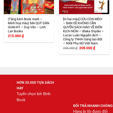
(Tặng kèm Book mark –
[In hai màu] CỨU CON MÈO!
Minh hoạ màu) MA QUỶ DÂN
– BẠN SẼ KHÔNG CẦN
GIAN KÝ – Duy Văn – Linh
QUYỂN SÁCH NÀO VỀ BIÊN
Lan Books
KỊCH NỮA! – Blake Snyder –
Lucas Luân Nguyễn dịch –
215.000
₫
Công ty TNHH Sáng tạo Bột
– NXB Phụ Nữ Việt Nam.
Giá
Giá
208.000
₫
245.000
₫
gốc
hiện
là:
tại
245.000 ₫.
là:
208.000 ₫.
HƠN 20.000 TỰA SÁCH
HAY
Tuyển chọn bởi Bình
Book
ĐỔI TRẢ NHANH CHÓNG
Hàng bị lỗi được đổi