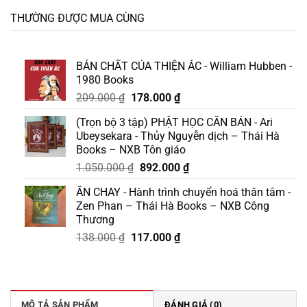
THƯỜNG ĐƯỢC MUA CÙNG
BẢN CHẤT CỦA THIỆN ÁC - William Hubben -
1980 Books
Giá
Giá
209.000
₫
178.000
₫
gốc
hiện
(Trọn bộ 3 tập) PHẬT HỌC CĂN BẢN - Ari
là:
tại
Ubeysekara - Thủy Nguyễn dịch – Thái Hà
209.000 ₫.
là:
Books – NXB Tôn giáo
178.000 ₫.
Giá
Giá
1.050.000
₫
892.000
₫
gốc
hiện
ĂN CHAY - Hành trình chuyển hoá thân tâm -
là:
tại
Zen Phan – Thái Hà Books – NXB Công
1.050.000 ₫.
là:
Thương
892.000 ₫.
Giá
Giá
138.000
₫
117.000
₫
gốc
hiện
là:
tại
138.000 ₫.
là:
117.000 ₫.
MÔ TẢ SẢN PHẨM
ĐÁNH GIÁ (0)