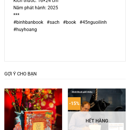
Kích thước: 16×24 cm
Năm phát hành: 2025
***
#binhbanbook #sach #book #45nguoilinh
#huyhoang
GỢI Ý CHO BẠN
-15%
HẾT HÀNG