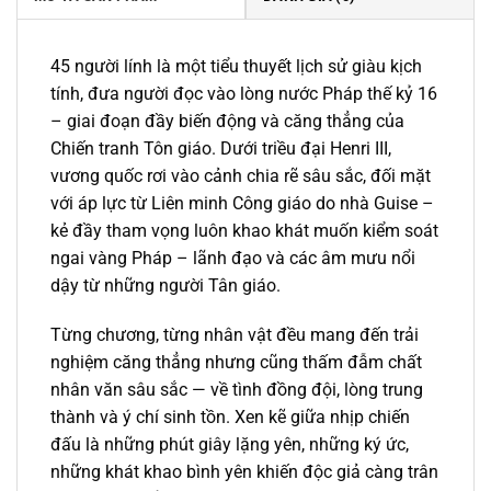
45 người lính là một tiểu thuyết lịch sử giàu kịch
tính, đưa người đọc vào lòng nước Pháp thế kỷ 16
– giai đoạn đầy biến động và căng thẳng của
Chiến tranh Tôn giáo. Dưới triều đại Henri III,
vương quốc rơi vào cảnh chia rẽ sâu sắc, đối mặt
với áp lực từ Liên minh Công giáo do nhà Guise –
kẻ đầy tham vọng luôn khao khát muốn kiểm soát
ngai vàng Pháp – lãnh đạo và các âm mưu nổi
dậy từ những người Tân giáo.
Từng chương, từng nhân vật đều mang đến trải
nghiệm căng thẳng nhưng cũng thấm đẫm chất
nhân văn sâu sắc — về tình đồng đội, lòng trung
thành và ý chí sinh tồn. Xen kẽ giữa nhịp chiến
đấu là những phút giây lặng yên, những ký ức,
những khát khao bình yên khiến độc giả càng trân