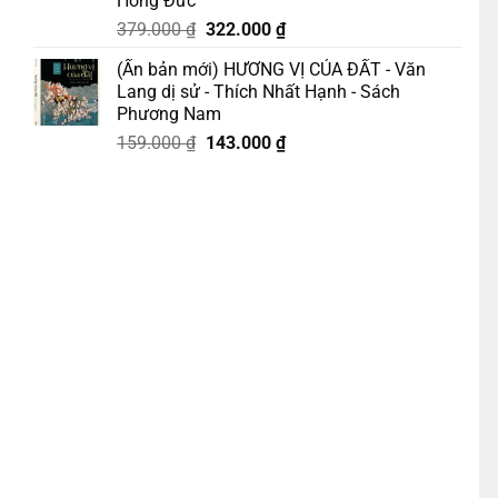
Hồng Đức
Giá
Giá
379.000
₫
322.000
₫
gốc
hiện
(Ấn bản mới) HƯƠNG VỊ CỦA ĐẤT - Văn
là:
tại
Lang dị sử - Thích Nhất Hạnh - Sách
379.000 ₫.
là:
Phương Nam
322.000 ₫.
Giá
Giá
159.000
₫
143.000
₫
gốc
hiện
o Tuấn Ảnh dịch – Tao Đàn số lượng
là:
tại
159.000 ₫.
là:
143.000 ₫.