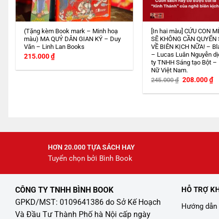
(Tặng kèm Book mark – Minh hoạ
[In hai màu] CỨU CON M
màu) MA QUỶ DÂN GIAN KÝ – Duy
SẼ KHÔNG CẦN QUYỂN
Văn – Linh Lan Books
VỀ BIÊN KỊCH NỮA! – Bl
– Lucas Luân Nguyễn dị
215.000
₫
ty TNHH Sáng tạo Bột –
Nữ Việt Nam.
Giá
G
208.000
₫
245.000
₫
gốc
h
là:
tạ
245.000 ₫.
là
2
HƠN 20.000 TỰA SÁCH HAY
Tuyển chọn bởi Bình Book
CÔNG TY TNHH BÌNH BOOK
HỖ TRỢ K
GPKD/MST: 0109641386 do Sở Kế Hoạch
Hướng dẫn 
Và Đầu Tư Thành Phố hà Nội cấp ngày