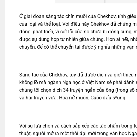
Ở giai đoạn sáng tác chín muồi của Chekhov, tính giễu 
của loại và thể loại. Với điều này Chekhov đã chứng mi
động, phát triển, vì cốt lõi của nó chưa bị đông cứng,
được sự dung hợp tự nhiên giữa chúng. Hơn ai hết, nh
chuyển, để có thể chuyển tải được ý nghĩa những vận độ
Sáng tác của Chekhov, tuy đã được dịch và giới thiệu n
khổng lồ mà ngành Nga học ở Việt Nam sẽ phải dành rất
chúng tôi chọn dịch 34 truyện ngắn của ông (trong số 
và hai truyện vừa: Hoa nở muộn; Cuộc đấu s^ung.
Với sự lựa chọn và cách sắp xếp các tác phẩm trong 
thuật, người mở ra một thời đại mới trong văn học Nga 