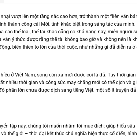
nhại vượt lên một tầng nấc cao hơn, trở thành một “liên văn bản
nh thành công cái Mới, tính khác biệt trong sáng tác của mình. 
 mà các thể loại, thể tài khác cũng có khả năng này, miễn người
à văn ý thức được rằng thể tài không bao giờ và không nên là
ng, biến thiên to lớn của thời cuộc, như những gì đã diễn ra ở g
hiều ở Việt Nam, song còn xa mới được coi là đủ. Tuy thời gian
 nhiều thời gian và công sức may chăng mới có thể dịch và giới
đó phần lớn chưa được dịch sang tiếng Việt, một số ít truyện đ
tuyển tập này, chúng tôi muốn nhắm tới mục đích: giúp hiểu s
và thế giới – thời đại kết thúc chủ nghĩa hiện thực cổ điển, hì