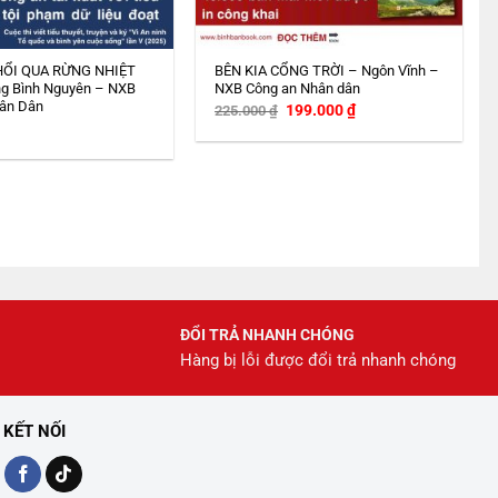
HỔI QUA RỪNG NHIỆT
BÊN KIA CỔNG TRỜI – Ngôn Vĩnh –
g Bình Nguyên – NXB
NXB Công an Nhân dân
ân Dân
Giá
Giá
199.000
₫
225.000
₫
gốc
hiện
là:
tại
225.000 ₫.
là:
199.000 ₫.
ĐỔI TRẢ NHANH CHÓNG
Hàng bị lỗi được đổi trả nhanh chóng
KẾT NỐI