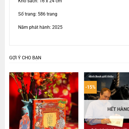
Khổ sách: 16 x 24 cm
Số trang: 586 trang
Năm phát hành: 2025
GỢI Ý CHO BẠN
-15%
HẾT HÀN