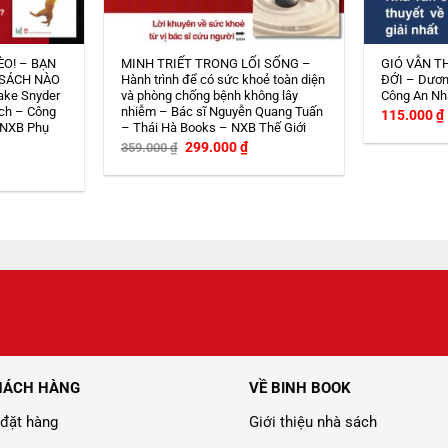
ÈO! – BẠN
MINH TRIẾT TRONG LỐI SỐNG –
GIÓ VẪN T
 SÁCH NÀO
Hành trình để có sức khoẻ toàn diện
ĐỚI – Dươn
ake Snyder
và phòng chống bệnh không lây
Công An Nh
ch – Công
nhiễm – Bác sĩ Nguyễn Quang Tuấn
115.000
₫
 NXB Phụ
– Thái Hà Books – NXB Thế Giới
Giá
Giá
299.000
₫
359.000
₫
gốc
hiện
iá
là:
tại
iện
359.000 ₫.
là:
i
299.000 ₫.
:
08.000 ₫.
HÁCH HÀNG
VỀ BINH BOOK
đặt hàng
Giới thiệu nhà sách