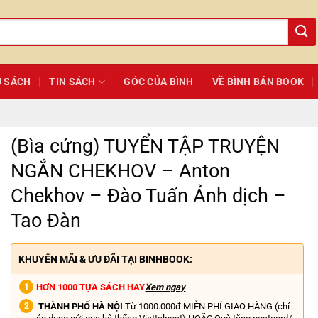
Ủ SÁCH
TIN SÁCH
GÓC CỦA BÌNH
VỀ BÌNH BÁN BOOK
(Bìa cứng) TUYỂN TẬP TRUYỆN
NGẮN CHEKHOV – Anton
Chekhov – Đào Tuấn Ảnh dịch –
Tao Đàn
KHUYẾN MÃI & ƯU ĐÃI TẠI BINHBOOK:
HƠN 1000 TỰA SÁCH HAY
Xem ngay
THÀNH PHỐ HÀ NỘI
Từ 1000.000đ MIỄN PHÍ GIAO HÀNG (chỉ