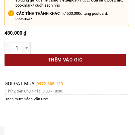
áp dụng gửi qua hệ thống Viettelpost) HOẶC Quà tặng postcard/
bookmark/ cuốn sách nhỏ
CÁC TỈNH THÀNH KHÁC
Từ 500.000đ tặng postcard,
bookmark;
480.000
₫
(Bìa cứng) TUYỂN TẬP TRUYỆN NGẮN CHEKHOV - Anton Chekhov - Đà
THÊM VÀO GIỎ
GỌI ĐẶT MUA:
0972.605.129
(Thứ 2 đến Chủ Nhật | 8:00 - 18:00)
Danh mục:
Sách Văn Học