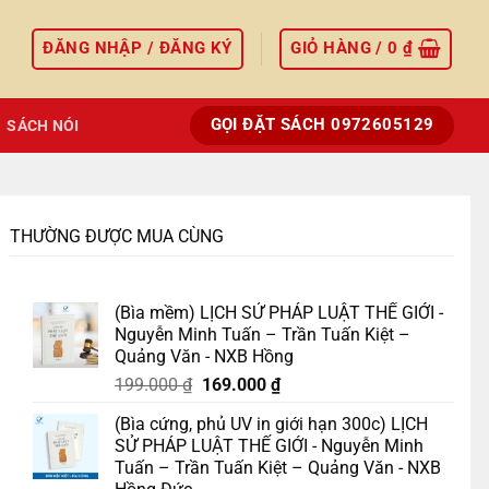
ĐĂNG NHẬP / ĐĂNG KÝ
GIỎ HÀNG /
0
₫
GỌI ĐẶT SÁCH 0972605129
SÁCH NÓI
THƯỜNG ĐƯỢC MUA CÙNG
(Bìa mềm) LỊCH SỬ PHÁP LUẬT THẾ GIỚI -
Nguyễn Minh Tuấn – Trần Tuấn Kiệt –
Quảng Văn - NXB Hồng
Giá
Giá
199.000
₫
169.000
₫
gốc
hiện
(Bìa cứng, phủ UV in giới hạn 300c) LỊCH
là:
tại
SỬ PHÁP LUẬT THẾ GIỚI - Nguyễn Minh
199.000 ₫.
là:
Tuấn – Trần Tuấn Kiệt – Quảng Văn - NXB
169.000 ₫.