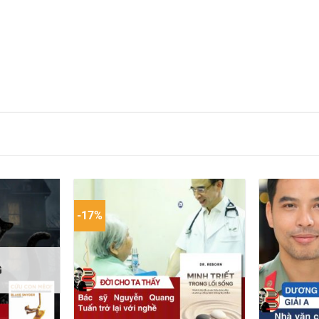
-17%
G