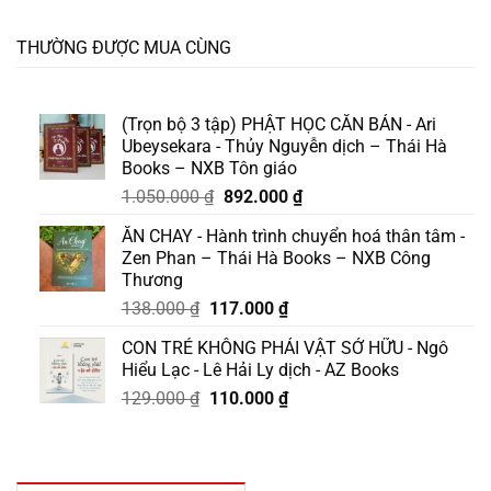
THƯỜNG ĐƯỢC MUA CÙNG
(Trọn bộ 3 tập) PHẬT HỌC CĂN BẢN - Ari
Ubeysekara - Thủy Nguyễn dịch – Thái Hà
Books – NXB Tôn giáo
Giá
Giá
1.050.000
₫
892.000
₫
gốc
hiện
ĂN CHAY - Hành trình chuyển hoá thân tâm -
là:
tại
Zen Phan – Thái Hà Books – NXB Công
1.050.000 ₫.
là:
Thương
892.000 ₫.
Giá
Giá
138.000
₫
117.000
₫
gốc
hiện
CON TRẺ KHÔNG PHẢI VẬT SỞ HỮU - Ngô
là:
tại
Hiểu Lạc - Lê Hải Ly dịch - AZ Books
138.000 ₫.
là:
Giá
Giá
129.000
₫
110.000
₫
117.000 ₫.
gốc
hiện
là:
tại
129.000 ₫.
là:
110.000 ₫.