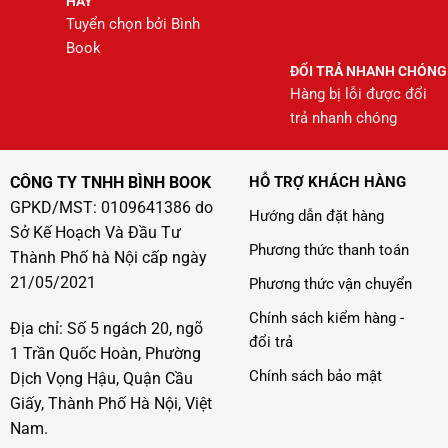
HAY
Tuyển chọn bởi Bình
Book
ĐỔI TRẢ NHANH CHÓNG
Hàng bị lỗi được đổi
trả nhanh chóng
CÔNG TY TNHH BÌNH BOOK
HỖ TRỢ KHÁCH HÀNG
GPKD/MST: 0109641386 do
Hướng dẫn đặt hàng
Sở Kế Hoạch Và Đầu Tư
Phương thức thanh toán
Thành Phố hà Nội cấp ngày
21/05/2021
Phương thức vận chuyển
Chính sách kiểm hàng -
Địa chỉ: Số 5 ngách 20, ngõ
đổi trả
1 Trần Quốc Hoàn, Phường
Chính sách bảo mật
Dịch Vọng Hậu, Quận Cầu
Giấy, Thành Phố Hà Nội, Việt
Nam.