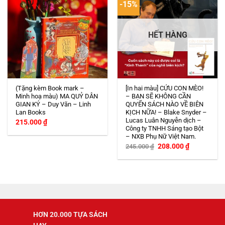
-15%
HẾT HÀNG
(Tặng kèm Book mark –
[In hai màu] CỨU CON MÈO!
Minh hoạ màu) MA QUỶ DÂN
– BẠN SẼ KHÔNG CẦN
GIAN KÝ – Duy Văn – Linh
QUYỂN SÁCH NÀO VỀ BIÊN
Lan Books
KỊCH NỮA! – Blake Snyder –
Lucas Luân Nguyễn dịch –
215.000
₫
Công ty TNHH Sáng tạo Bột
– NXB Phụ Nữ Việt Nam.
Giá
Giá
208.000
₫
245.000
₫
gốc
hiện
là:
tại
245.000 ₫.
là:
208.000 ₫.
HƠN 20.000 TỰA SÁCH