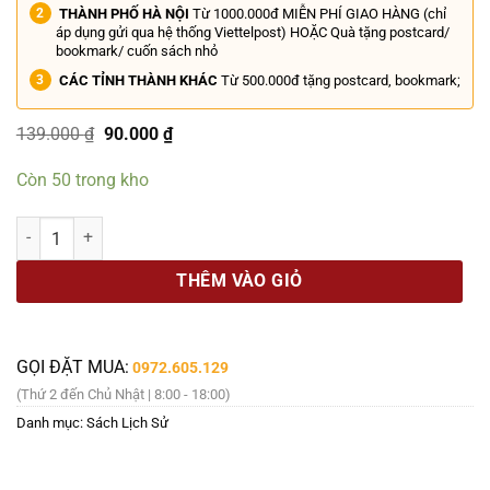
THÀNH PHỐ HÀ NỘI
Từ 1000.000đ MIỄN PHÍ GIAO HÀNG (chỉ
áp dụng gửi qua hệ thống Viettelpost) HOẶC Quà tặng postcard/
bookmark/ cuốn sách nhỏ
CÁC TỈNH THÀNH KHÁC
Từ 500.000đ tặng postcard, bookmark;
Giá
Giá
139.000
₫
90.000
₫
gốc
hiện
là:
tại
Còn 50 trong kho
139.000 ₫.
là:
90.000 ₫.
(Nước Ý) NGÔN NGỮ CỬ CHỈ CỦA NGƯỜI Ý - Claudio Nobili – Times 
THÊM VÀO GIỎ
GỌI ĐẶT MUA:
0972.605.129
(Thứ 2 đến Chủ Nhật | 8:00 - 18:00)
Danh mục:
Sách Lịch Sử