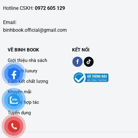
Hotline CSKH:
0972 605 129
Email:
binhbook.official@gmail.com
VỀ BINH BOOK
KẾT NỐI
Giới thiệu nhà sách
Tủ sách luxury
Cam kết chất lượng
Khuyến mãi
Liên hệ hợp tác
Tuyển dụng