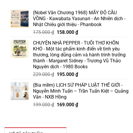
(Nobel Văn Chương 1968) MẤY ĐỘ CẦU
VỒNG - Kawabata Yasunari - An Nhiên dịch -
Nhật Chiêu giới thiệu - Phanbook
Giá
Giá
175.000
₫
158.000
₫
gốc
hiện
CHUYỆN NHÀ PEPPER - TUỔI THƠ KHỐN
là:
tại
KHÓ - Một tác phẩm kinh điển về tình yêu
175.000 ₫.
là:
thương, lòng dũng cảm và hành trình trưởng
158.000 ₫.
thành - Margaret Sidney - Trương Vũ Thảo
Nguyên dịch - 1980 Books
Giá
Giá
229.000
₫
195.000
₫
gốc
hiện
(Bìa mềm) LỊCH SỬ PHÁP LUẬT THẾ GIỚI -
là:
tại
Nguyễn Minh Tuấn – Trần Tuấn Kiệt – Quảng
229.000 ₫.
là:
Văn - NXB Hồng
195.000 ₫.
Giá
Giá
199.000
₫
169.000
₫
gốc
hiện
là:
tại
199.000 ₫.
là:
169.000 ₫.