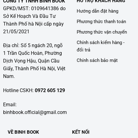
CÔNG TY TNHH BÌNH BOOK
HỖ TRỢ KHÁCH HÀNG
GPKD/MST: 0109641386 do
Hướng dẫn đặt hàng
Sở Kế Hoạch Và Đầu Tư
Phương thức thanh toán
Thành Phố hà Nội cấp ngày
21/05/2021
Phương thức vận chuyển
Chính sách kiểm hàng -
Địa chỉ: Số 5 ngách 20, ngõ
đổi trả
1 Trần Quốc Hoàn, Phường
Chính sách bảo mật
Dịch Vọng Hậu, Quận Cầu
Giấy, Thành Phố Hà Nội, Việt
Nam.
Hotline CSKH:
0972 605 129
Email:
binhbook.official@gmail.com
VỀ BINH BOOK
KẾT NỐI