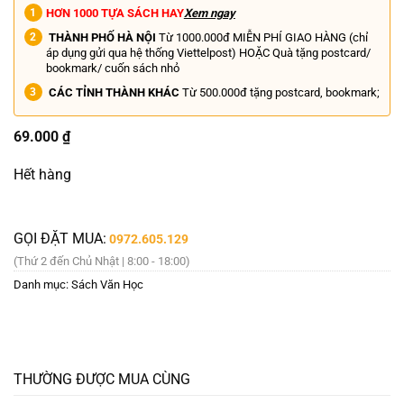
HƠN 1000 TỰA SÁCH HAY
Xem ngay
THÀNH PHỐ HÀ NỘI
Từ 1000.000đ MIỄN PHÍ GIAO HÀNG (chỉ
áp dụng gửi qua hệ thống Viettelpost) HOẶC Quà tặng postcard/
bookmark/ cuốn sách nhỏ
CÁC TỈNH THÀNH KHÁC
Từ 500.000đ tặng postcard, bookmark;
69.000
₫
Hết hàng
GỌI ĐẶT MUA:
0972.605.129
(Thứ 2 đến Chủ Nhật | 8:00 - 18:00)
Danh mục:
Sách Văn Học
THƯỜNG ĐƯỢC MUA CÙNG