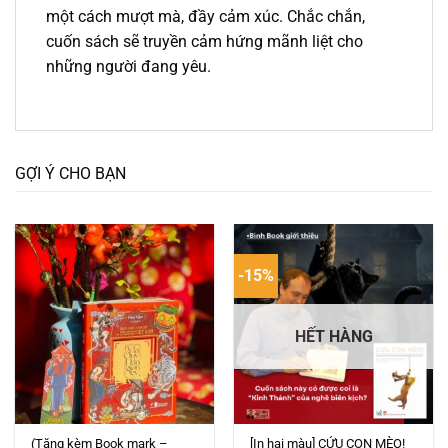
một cách mượt mà, đầy cảm xúc. Chắc chắn,
cuốn sách sẽ truyền cảm hứng mãnh liệt cho
những người đang yêu.
GỢI Ý CHO BẠN
-15%
HẾT HÀNG
(Tặng kèm Book mark –
[In hai màu] CỨU CON MÈO!