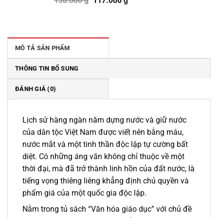
138.000
₫
117.000
₫
gốc
hiện
là:
tại
138.000 ₫.
là:
117.000 ₫.
MÔ TẢ SẢN PHẨM
THÔNG TIN BỔ SUNG
ĐÁNH GIÁ (0)
Lịch sử hàng ngàn năm dựng nước và giữ nước
của dân tộc Việt Nam được viết nên bằng máu,
nước mắt và một tinh thần độc lập tự cường bất
diệt. Có những áng văn không chỉ thuộc về một
thời đại, mà đã trở thành linh hồn của đất nước, là
tiếng vọng thiêng liêng khẳng định chủ quyền và
phẩm giá của một quốc gia độc lập.
Nằm trong tủ sách “Văn hóa giáo dục” với chủ đề