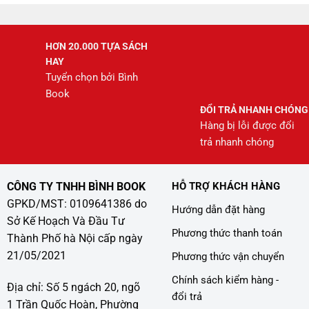
HƠN 20.000 TỰA SÁCH
HAY
Tuyển chọn bởi Bình
Book
ĐỔI TRẢ NHANH CHÓNG
Hàng bị lỗi được đổi
trả nhanh chóng
CÔNG TY TNHH BÌNH BOOK
HỖ TRỢ KHÁCH HÀNG
GPKD/MST: 0109641386 do
Hướng dẫn đặt hàng
Sở Kế Hoạch Và Đầu Tư
Phương thức thanh toán
Thành Phố hà Nội cấp ngày
21/05/2021
Phương thức vận chuyển
Chính sách kiểm hàng -
Địa chỉ: Số 5 ngách 20, ngõ
đổi trả
1 Trần Quốc Hoàn, Phường